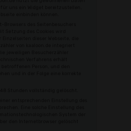
aloon.de nutzt die gewonnenen Daten
ür uns ein Widget bereitzustellen,
ebseite einbinden können.
net-Browsers des Seitenbesuchers
it Setzung des Cookies wird
 Einzelseiten dieser Webseite, die
zähler von kaaloon.de integriert
ie jeweiligen Besucherzähler
echnischen Verfahrens erhält
r betroffenen Person, und den
hen und in der Folge eine korrekte
48 Stunden vollständig gelöscht.
einer entsprechenden Einstellung des
rechen. Eine solche Einstellung des
ormationstechnologischen System der
über den Internetbrowser gelöscht