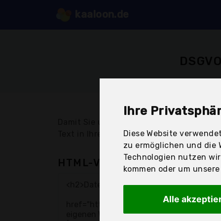
kaaloon.de
DSGVO
Ihre Privatsphär
Damit Sie unseren Besucherzähler auch 
Diese Website verwendet
Text in Ihre Datenschutzverordnung auf I
zu ermöglichen und die 
Technologien nutzen wi
HTML-Version zum kopieren:
kommen oder um unsere W
Alle akzeptie