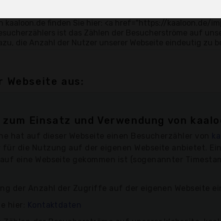
r Webseite aus:
zum Einsatz und Verwendung von kaalo
che hat auf dieser Webseite einen Besucherzähler von
ka
 für die Nutzung auf der eigenen Webseite anbietet. Ei
 auf eine Webseite gekommen ist (sogenannter Timestam
ng der Anzahl der Zugriffe auf der eigenen Webseite ei
e hier:
Kontaktdaten