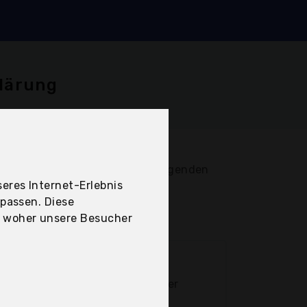
lärung
können fügen Sie bitte den folgenden
eres Internet-Erlebnis
upassen. Diese
, woher unsere Besucher