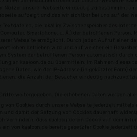
s Zählen der Besucherströme auf unserer Webseite. ka
r Nutzer unserer Webseite eindeutig zu bestimmen, um f
ebseite aufzeigt und das wir sichtbar bei uns auf der W
ne Textdateien, die lokal im Zwischenspeicher des Inter
Computer, Smartphone, u. Ä.) der betroffenen Person, M
erer Webseite ermöglicht. Durch jeden Aufruf einer der
wortlichen betrieben wird und auf welcher ein Besucher
dem System der betroffenen Person automatisch durch d
lung an kaaloon.de zu übermitteln. Im Rahmen dieses t
ogene Daten, wie der IP-Adresse (in gekürzter Form) de
dienen, die Anzahl der Besucher eindeutig nachzuvollzie
Dritte weitergegeben. Die erhobenen Daten werden alle 
g von Cookies durch unsere Webseite jederzeit mittels 
n und damit der Setzung von Cookies dauerhaft widersp
h verhindern, dass kaaloon.de ein Cookie auf dem inf
ein von kaaloon.de bereits gesetzter Cookie jederzeit 