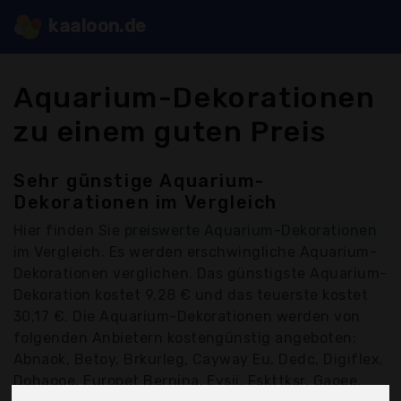
kaaloon.de
Aquarium-Dekorationen
zu einem guten Preis
Sehr günstige Aquarium-
Dekorationen im Vergleich
Hier finden Sie
preiswerte Aquarium-Dekorationen
im Vergleich. Es werden erschwingliche Aquarium-
Dekorationen verglichen. Das günstigste Aquarium-
Dekoration kostet 9,28 € und das teuerste kostet
30,17 €. Die Aquarium-Dekorationen werden von
folgenden Anbietern kostengünstig angeboten:
Abnaok, Betoy, Brkurleg, Cayway Eu, Dedc, Digiflex,
Dohaooe, Europet Bernina, Eysii, Fskttksr, Gaoee,