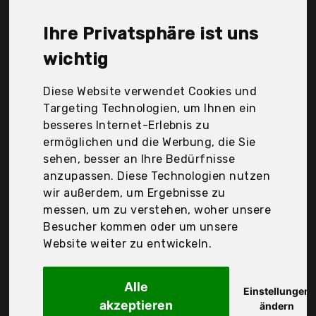
Hygger, Lyys, Meizi, Myb Supplies, N\A, Nobby,
Relaxdays, Salutuya, Slocme, Ueetek, shenzhenshi
Ihre Privatsphäre ist uns
tian jiao baobao dianzishangwu co.,ltd, Der
Durchschnittspreis für ein Aquarium-Dekoration
wichtig
liegt bei günstigen 14,84 €. Ein günstiges
Aquarium-Dekoration bedeutet nicht unbedingt,
Diese Website verwendet Cookies und
dass die Qualität oder die Leistung schlechter ist.
Targeting Technologien, um Ihnen ein
Vergleichen Sie in Ruhe die Angebote in der Tabelle.
besseres Internet-Erlebnis zu
ermöglichen und die Werbung, die Sie
Ihre Vorteile
sehen, besser an Ihre Bedürfnisse
anzupassen. Diese Technologien nutzen
nur seriöse Anbieter
wir außerdem, um Ergebnisse zu
gewöhnlich noch am selben Tag versandfertig
messen, um zu verstehen, woher unsere
30 Tage Rückgaberecht
Besucher kommen oder um unsere
Website weiter zu entwickeln.
Alle
Hoobao 1 Stück
Einstellungen
akzeptieren
ändern