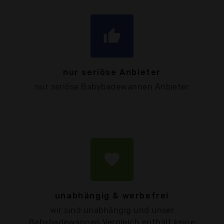
thumb_up
nur seriöse Anbieter
nur seriöse Babybadewannen Anbieter
favorite
unabhängig & werbefrei
wir sind unabhängig und unser
Babybadewannen Vergleich enthält keine