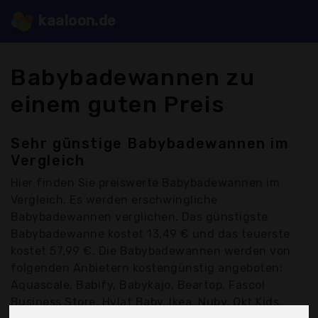
kaaloon.de
Babybadewannen zu
einem guten Preis
Sehr günstige Babybadewannen im
Vergleich
Hier finden Sie
preiswerte Babybadewannen
im
Vergleich. Es werden erschwingliche
Babybadewannen verglichen. Das günstigste
Babybadewanne kostet 13,49 € und das teuerste
kostet 57,99 €. Die Babybadewannen werden von
folgenden Anbietern kostengünstig angeboten:
Aquascale, Babify, Babykajo, Beartop, Fascol
Business Store, Hylat Baby, Ikea, Nuby, Okt Kids,