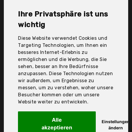
Oucriy, Plateau Pearl, Primabobo, Rotho Babydesign,
Rotho Babydesign GmbH (Vss), Skip Hop, Tega Baby,
Ihre Privatsphäre ist uns
keeeper GmbH, Der Durchschnittspreis für ein
Babybadewanne liegt bei günstigen 33,70 €. Ein
wichtig
günstiges Babybadewanne bedeutet nicht
unbedingt, dass die Qualität oder die Leistung
Diese Website verwendet Cookies und
schlechter ist. Vergleichen Sie in Ruhe die
Targeting Technologien, um Ihnen ein
Angebote in der Tabelle.
besseres Internet-Erlebnis zu
ermöglichen und die Werbung, die Sie
Ihre Vorteile
sehen, besser an Ihre Bedürfnisse
anzupassen. Diese Technologien nutzen
nur seriöse Anbieter
wir außerdem, um Ergebnisse zu
gewöhnlich noch am selben Tag versandfertig
messen, um zu verstehen, woher unsere
30 Tage Rückgaberecht
Besucher kommen oder um unsere
Website weiter zu entwickeln.
Okt Kids
Alle
keeeper Ergonomische
Einstellungen
akzeptieren
ändern