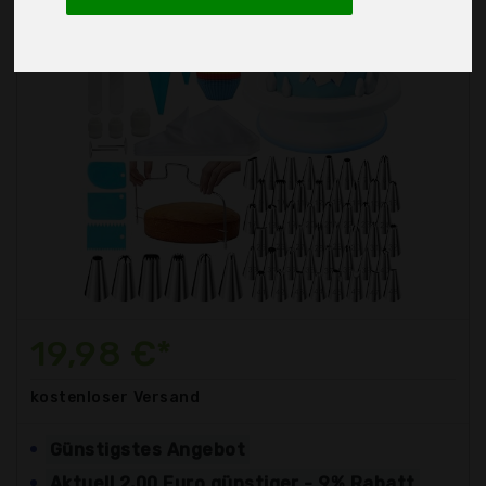
19,98 €*
kostenloser
Versand
Günstigstes Angebot
Aktuell 2,00 Euro günstiger - 9% Rabatt