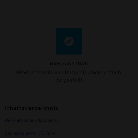
explore
übersichtlich
Produktdetails von Backsets übersichtlich
dargestellt
Inhaltsverzeichnis
Wie viel kosten Backsets?
Backsets unter 20 Euro