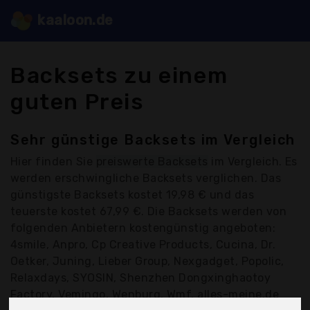
kaaloon.de
Backsets zu einem
guten Preis
Sehr günstige Backsets im Vergleich
Hier finden Sie
preiswerte Backsets
im Vergleich. Es
werden erschwingliche Backsets verglichen. Das
günstigste Backsets kostet 19,98 € und das
teuerste kostet 67,99 €. Die Backsets werden von
folgenden Anbietern kostengünstig angeboten:
4smile, Anpro, Cp Creative Products, Cucina, Dr.
Oetker, Juning, Lieber Group, Nexgadget, Popolic,
Relaxdays, SYOSIN, Shenzhen Dongxinghaotoy
Factory, Vemingo, Wenburg, Wmf, alles-meine.de