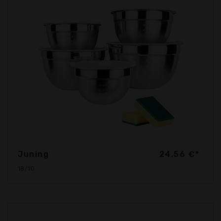
Juning
24,56 €*
18/10