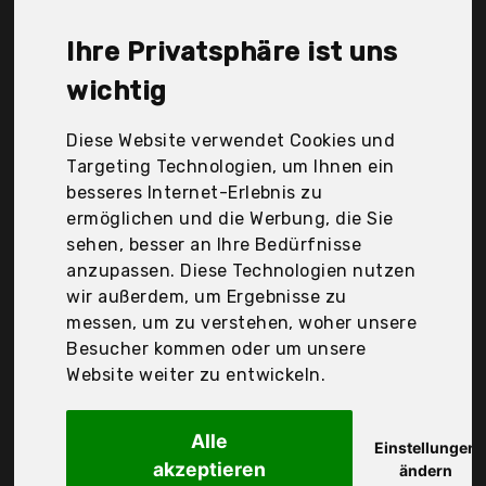
GmbH - Pos - Küchenhelfer -Schnee.., moses., p:os
Handels GmbH, readleaf, Der Durchschnittspreis für
Ihre Privatsphäre ist uns
ein Backsets liegt bei günstigen 29,06 €. Ein
günstiges Backsets bedeutet nicht unbedingt, dass
wichtig
die Qualität oder die Leistung schlechter ist.
Vergleichen Sie in Ruhe die Angebote in der Tabelle.
Diese Website verwendet Cookies und
Targeting Technologien, um Ihnen ein
Ihre Vorteile
besseres Internet-Erlebnis zu
ermöglichen und die Werbung, die Sie
nur seriöse Anbieter
sehen, besser an Ihre Bedürfnisse
gewöhnlich noch am selben Tag versandfertig
anzupassen. Diese Technologien nutzen
30 Tage Rückgaberecht
wir außerdem, um Ergebnisse zu
messen, um zu verstehen, woher unsere
Besucher kommen oder um unsere
Website weiter zu entwickeln.
Vrent Backzubehör
Alle
Einstellungen
akzeptieren
ändern