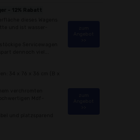
ger - 12% Rabatt
erfläche dieses Wagens
tte und ist wasser-
zum
Angebot
>>
3-stöckige Servicewagen
part dennoch viel...
: 34 x 76 x 36 cm (B x
inem verchromten
zum
hochwertigen Mdf-
Angebot
>>
ibel und platzsparend