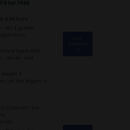
7/5 bei 7440
b 0,00 Euro
- Mit 3 großen
Wagen Ihren
zum
Angebot
>>
hochwertigem ABS-
s-, abrieb- und
er Wagen 2
sen, um den Wagen in
it 3 Ebenen? Der
kte
 hat...