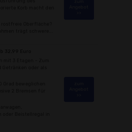
Ausführung des
zum
Angebot
forierte Korb macht den
>>
 rostfreie Oberfläche?
rahmen trägt schwere...
b 32,99 Euro
n mit 3 Etagen - Zum
d Getränken oder als
360 Grad beweglichen
zum
Angebot
usive 2 Bremsen für
>>
 Barwagen,
 oder Beistellregal in