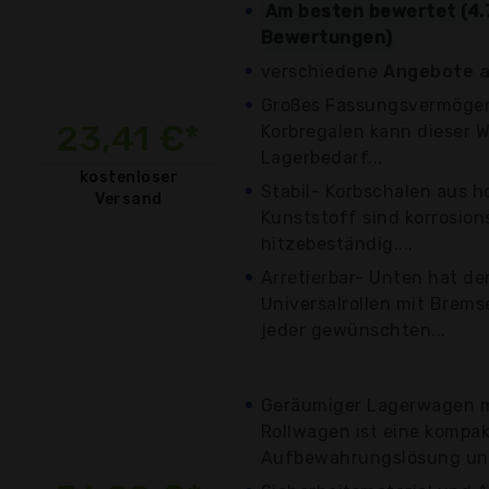
Am besten bewertet (4.
Bewertungen)
verschiedene
Angebote a
Großes Fassungsvermögen
23,41 €*
Korbregalen kann dieser 
Lagerbedarf...
kostenloser
Stabil- Korbschalen aus 
Versand
Kunststoff sind korrosion
hitzebeständig....
Arretierbar- Unten hat d
Universalrollen mit Brem
jeder gewünschten...
Geräumiger Lagerwagen m
Rollwagen ist eine kompa
Aufbewahrungslösung und