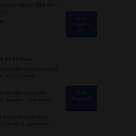
nnenwagens: 33 x 79 x
fe)
zum
en
Angebot
>>
b 37,99 Euro
m mobilen Küchenwagen
der Wohnzimmer
e ist lose und kann
zum
Angebot
t werden - Die obere
>>
 4 voll beweglichen
ollen sind gebremst -