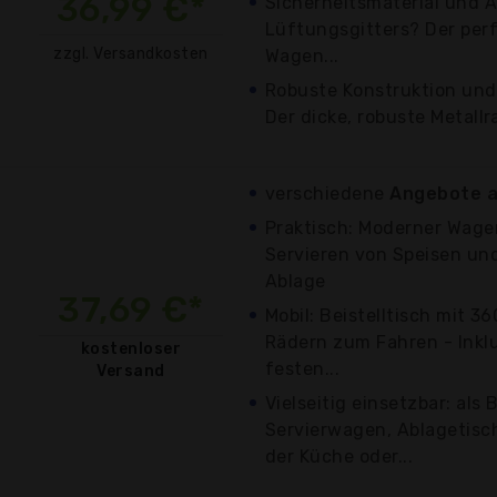
36,99 €*
Sicherheitsmaterial und 
Lüftungsgitters? Der per
zzgl. Versandkosten
Wagen...
Robuste Konstruktion und
Der dicke, robuste Metall
verschiedene
Angebote a
Praktisch: Moderner Wage
Servieren von Speisen un
Ablage
37,69 €*
Mobil: Beistelltisch mit 
Rädern zum Fahren - Inkl
kostenloser
festen...
Versand
Vielseitig einsetzbar: als
Servierwagen, Ablagetisch
der Küche oder...