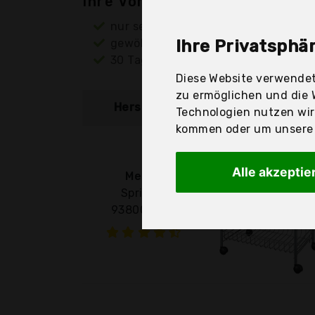
Ihre Vorteile
nur seriöse Anbieter
gewöhnlich noch am selben Tag ver
Ihre Privatsphär
30 Tage Rückgaberecht
Diese Website verwendet
zu ermöglichen und die 
Hersteller
Produkt
Technologien nutzen wi
kommen oder um unsere W
Alle akzeptie
Metkb
Sprinter
938000039