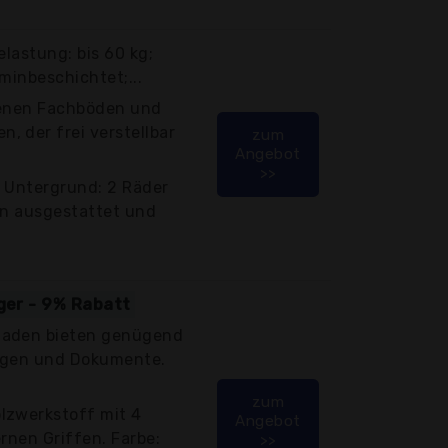
elastung: bis 60 kg;
minbeschichtet;...
fenen Fachböden und
 der frei verstellbar
zum
Angebot
>>
m Untergrund: 2 Räder
rn ausgestattet und
iger - 9% Rabatt
laden bieten genügend
lagen und Dokumente.
zum
lzwerkstoff mit 4
Angebot
rnen Griffen. Farbe:
>>