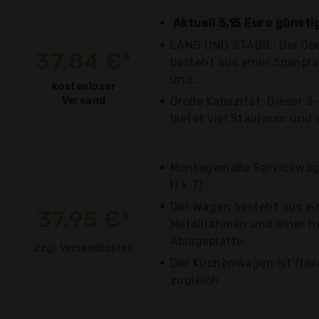
Aktuell 5,15 Euro günsti
LANG UND STABIL: Die Ob
37,84 €*
besteht aus einer Spanpla
und...
kostenloser
Versand
Große Kapazität: Dieser 
bietet viel Stauraum und s
Montagemaße Servicewagen
H x T)
Der Wagen besteht aus e
37,95 €*
Metallrahmen und einer 
Ablageplatte.
zzgl. Versandkosten
Der Küchenwagen ist flex
zugleich.