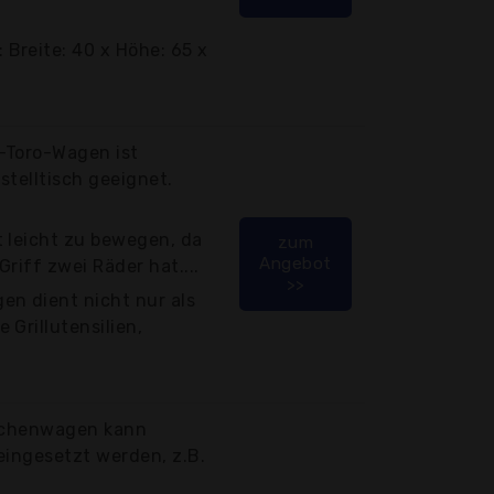
Breite: 40 x Höhe: 65 x
-Toro-Wagen ist
istelltisch geeignet.
 leicht zu bewegen, da
zum
Angebot
riff zwei Räder hat....
>>
en dient nicht nur als
 Grillutensilien,
Küchenwagen kann
eingesetzt werden, z.B.