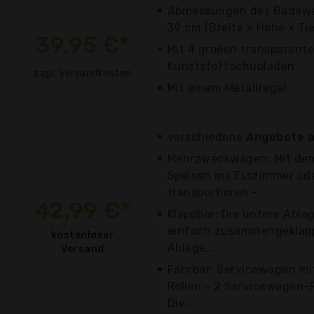
Abmessungen des Badewa
39 cm (Breite x Höhe x Tie
39,95 €*
Mit 4 großen transparent
Kunststoffschubladen
zzgl. Versandkosten
Mit einem Metallregal
verschiedene
Angebote a
Mehrzweckwagen: Mit de
Speisen ins Esszimmer o
transportieren -...
42,99 €*
Klappbar: Die untere Ablag
einfach zusammengeklapp
kostenloser
Ablage...
Versand
Fahrbar: Servicewagen mit
Rollen - 2 Servicewagen-R
Die...