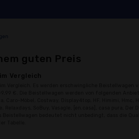
agen
inem guten Preis
im Vergleich
im Vergleich. Es werden erschwingliche Beistellwagen v
109,99 €. Die Beistellwagen werden von folgenden Anbie
a, Caro-Möbel, Costway, Display4top, HF, Himimi, Hmc, Hom
 Relaxdays, SoBuy, Vasagle, [en.casa], casa pura, Der D
s Beistellwagen bedeutet nicht unbedingt, dass die Quali
er Tabelle.