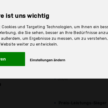
sandfertig
e ist uns wichtig
 Cookies und Targeting Technologien, um Ihnen ein bess
Werbung, die Sie sehen, besser an Ihre Bedürfnisse anz
Preis
Beschre
r außerdem, um Ergebnisse zu messen, um zu verstehen
ebsite weiter zu entwickeln.
Günstigstes Angebot
ren
Einstellungen ändern
19,99 €*
stabiler Mehrzweckwagen
Größe: 41x23x62 cm
zzgl. Versandkosten
Silber
Preis-Leistungs-Sieger