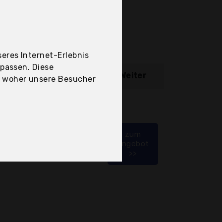
eres Internet-Erlebnis
upassen. Diese
ibung
Weiter
, woher unsere Besucher
 aus starkem Draht
zum
Angebot
>>