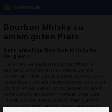
kaaloon.de
Bourbon Whisky zu
einem guten Preis
Sehr günstige Bourbon Whisky im
Vergleich
Hier finden Sie
preiswerte Bourbon Whisky
im
Vergleich. Es werden erschwingliche Bourbon
Whisky verglichen. Das günstigste Bourbon Whisky
kostet 11,39 € und das teuerste kostet 59,90 €. Die
Bourbon Whisky werden von folgenden Anbietern
kostengünstig angeboten: American Eagle, Basil
Hayden Bourbon, Beam Suntory, Beam Suntory
Deutschland GmbH, Brown-Forman Deutschland