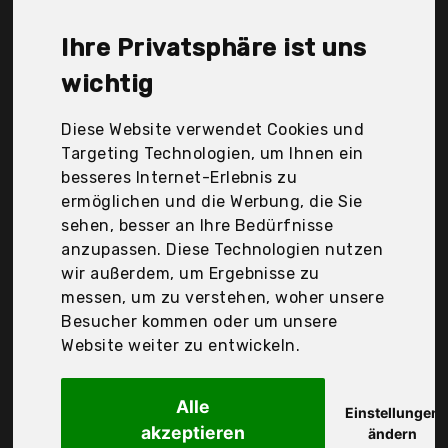
GmbH, Buffalo Trace Distillery, Franklin Co,
Kentucky, Usa, Bulleit, Dcm S.p.A. Via F. Sacchetti
Ihre Privatsphäre ist uns
20, 20099 Sesto San Giovanni (Mi) Italien, Diageo
Germany GmbH, Knob Creek, Maker's Mark, Maker´s
wichtig
Mark, Maker´s Mark Distillery, Inc. Star Hill Farm,
Loretto, Ky., Usa, Michter's, Stock Spirits GmbH & Co.
Diese Website verwendet Cookies und
Kg, Wild Turkey 101 Proof, Willet, Der
Targeting Technologien, um Ihnen ein
Durchschnittspreis für ein Bourbon Whisky liegt bei
besseres Internet-Erlebnis zu
günstigen 33,22 €. Ein günstiges Bourbon Whisky
ermöglichen und die Werbung, die Sie
bedeutet nicht unbedingt, dass die Qualität oder
sehen, besser an Ihre Bedürfnisse
die Leistung schlechter ist. Vergleichen Sie in Ruhe
anzupassen. Diese Technologien nutzen
die Angebote in der Tabelle.
wir außerdem, um Ergebnisse zu
messen, um zu verstehen, woher unsere
Ihre Vorteile
Besucher kommen oder um unsere
Website weiter zu entwickeln.
nur seriöse Anbieter
gewöhnlich noch am selben Tag versandfertig
30 Tage Rückgaberecht
Alle
Einstellungen
akzeptieren
ändern