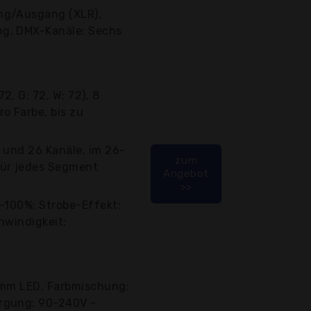
ng/Ausgang (XLR),
g, DMX-Kanäle: Sechs
, G: 72, W: 72), 8
o Farbe, bis zu
4 und 26 Kanäle, im 26-
zum
für jedes Segment
Angebot
>>
-100%; Strobe-Effekt:
hwindigkeit;
0mm LED, Farbmischung:
rgung: 90-240V -