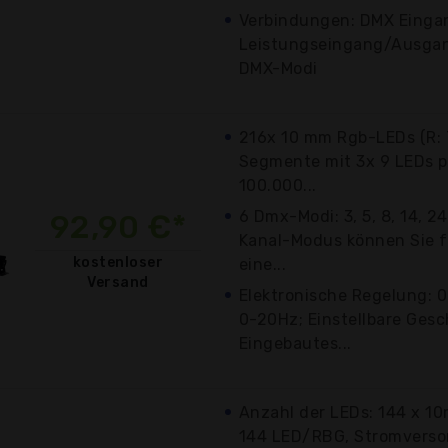
Verbindungen: DMX Einga
Leistungseingang/Ausgan
DMX-Modi
216x 10 mm Rgb-LEDs (R: 72
Segmente mit 3x 9 LEDs pr
100.000...
6 Dmx-Modi: 3, 5, 8, 14, 2
92,90 €*
Kanal-Modus können Sie 
kostenloser
eine...
Versand
Elektronische Regelung: 0
0-20Hz; Einstellbare Gesc
Eingebautes...
Anzahl der LEDs: 144 x 1
144 LED/RBG, Stromverso