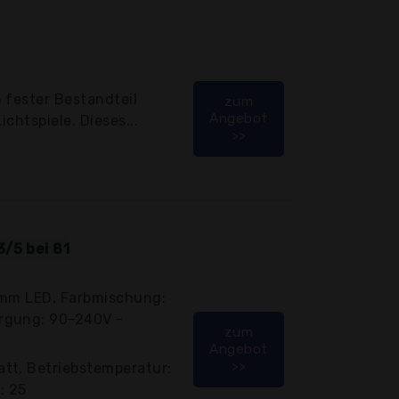
 fester Bestandteil
zum
Angebot
ichtspiele. Dieses...
>>
/5 bei 81
0mm LED, Farbmischung:
rgung: 90-240V -
zum
Angebot
>>
tt, Betriebstemperatur:
: 25