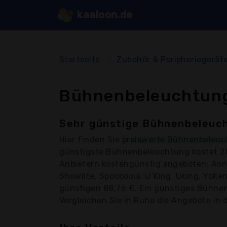
kaaloon.de
Startseite
Zubehör & Peripheriegerät
Bühnenbeleuchtung
Sehr günstige Bühnenbeleuch
Hier finden Sie
preiswerte Bühnenbeleu
günstigste Bühnenbeleuchtung kostet 2
Anbietern kostengünstig angeboten: Aonco
Showlite, Spooboola, U`King, Uking, YoKe
günstigen 88,76 €. Ein günstiges Bühnenb
Vergleichen Sie in Ruhe die Angebote in d