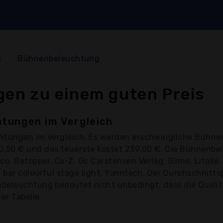
e
Bühnenbeleuchtung
en zu einem guten Preis
tungen im Vergleich
chtungen
im Vergleich. Es werden erschwingliche Bühne
0,50 € und das teuerste kostet 239,00 €. Die Bühnenb
, Betopper, Co-Z, Gc Carstensen Verlag, Glime, Litake, 
n bar colourful stage light, Yonntech, Der Durchschnitts
eleuchtung bedeutet nicht unbedingt, dass die Qualität
er Tabelle.