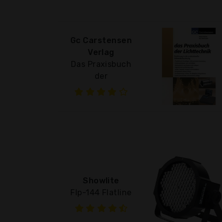
Gc Carstensen
Verlag
Das Praxisbuch
der
Showlite
Flp-144 Flatline