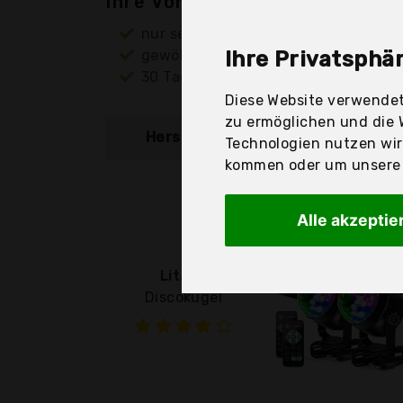
Ihre Vorteile
nur seriöse Anbieter
gewöhnlich noch am selben Tag ver
Ihre Privatsphär
30 Tage Rückgaberecht
Diese Website verwendet
zu ermöglichen und die 
Hersteller
Produkt
Technologien nutzen wi
kommen oder um unsere W
Alle akzeptie
Litake
Discokugel