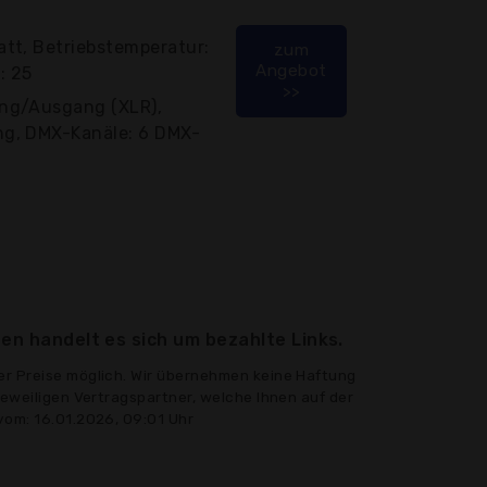
tt, Betriebstemperatur:
zum
Angebot
: 25
>>
ng/Ausgang (XLR),
g, DMX-Kanäle: 6 DMX-
en handelt es sich um bezahlte Links.
er Preise möglich. Wir übernehmen keine Haftung
jeweiligen Vertragspartner, welche Ihnen auf der
vom: 16.01.2026, 09:01 Uhr