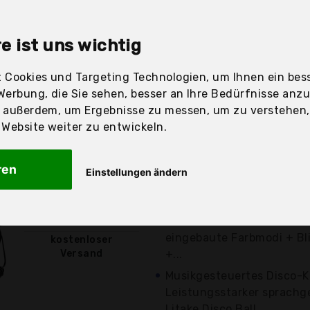
sandfertig
e ist uns wichtig
 Cookies und Targeting Technologien, um Ihnen ein bess
Werbung, die Sie sehen, besser an Ihre Bedürfnisse anz
Preis
Beschre
r außerdem, um Ergebnisse zu messen, um zu verstehen
ebsite weiter zu entwickeln.
Günstigstes Angebot
Aktuell 8,49 Euro günst
ren
Einstellungen ändern
Bunte Discokugel: 2019 D
einschließlich gelb, weiß u
20,50 €*
Multifunktionsleuchten: 3 
eingebaute Farbmodi + Bl
kostenloser
Versand
+...
Musikgesteuertes Disco-K
Leistungsstarker sprachg
Litake Disco Ball...