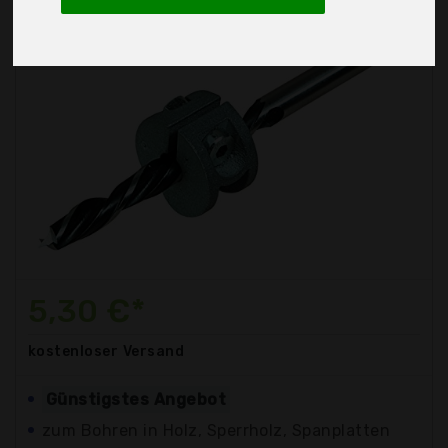
5,30 €*
kostenloser
Versand
Günstigstes Angebot
zum Bohren in Holz, Sperrholz, Spanplatten