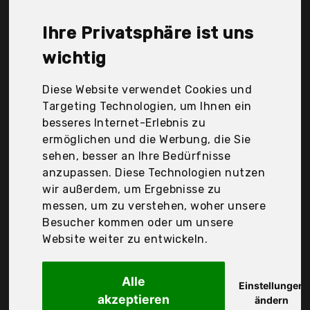
Qibaok, S&R Industriewerkzeuge GmbH, Wolfcraft,
Wolfcraft GmbH, Your's Bath, cut360, flintronic®-
Ihre Privatsphäre ist uns
de, Der Durchschnittspreis für ein Dübelbohrer liegt
bei günstigen 21,68 €. Ein günstiges Dübelbohrer
wichtig
bedeutet nicht unbedingt, dass die Qualität oder
die Leistung schlechter ist. Vergleichen Sie in Ruhe
Diese Website verwendet Cookies und
die Angebote in der Tabelle.
Targeting Technologien, um Ihnen ein
besseres Internet-Erlebnis zu
Ihre Vorteile
ermöglichen und die Werbung, die Sie
sehen, besser an Ihre Bedürfnisse
nur seriöse Anbieter
anzupassen. Diese Technologien nutzen
gewöhnlich noch am selben Tag versandfertig
wir außerdem, um Ergebnisse zu
30 Tage Rückgaberecht
messen, um zu verstehen, woher unsere
Besucher kommen oder um unsere
Website weiter zu entwickeln.
Wolfcraft GmbH
Wolfcraft 1
Alle
Einstellungen
akzeptieren
ändern