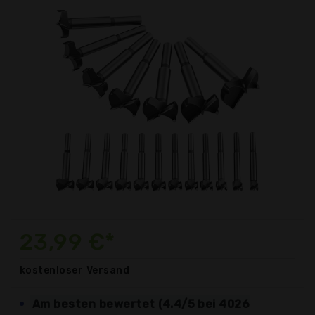
23,99 €*
kostenloser
Versand
Am besten bewertet (4.4/5 bei 4026