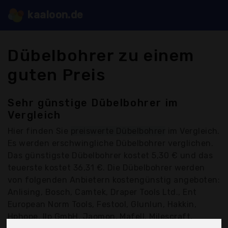
kaaloon.de
Dübelbohrer zu einem
guten Preis
Sehr günstige Dübelbohrer im
Vergleich
Hier finden Sie
preiswerte Dübelbohrer
im Vergleich.
Es werden erschwingliche Dübelbohrer verglichen.
Das günstigste Dübelbohrer kostet 5,30 € und das
teuerste kostet 36,31 €. Die Dübelbohrer werden
von folgenden Anbietern kostengünstig angeboten:
Anlising, Bosch, Camtek, Draper Tools Ltd., Ent
European Norm Tools, Festool, Glunlun, Hakkin,
Hphope, Ilp GmbH, Jaomon, Mafell, Milescraft,