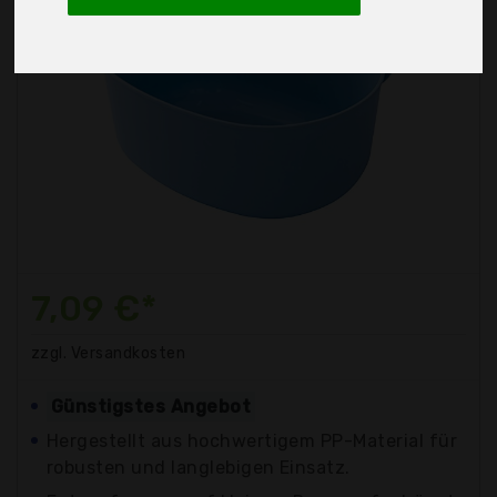
7,09 €*
zzgl. Versandkosten
Günstigstes Angebot
Hergestellt aus hochwertigem PP-Material für
robusten und langlebigen Einsatz.