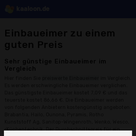
kaaloon.de
Einbaueimer zu einem
guten Preis
Sehr günstige Einbaueimer im
Vergleich
Hier finden Sie
preiswerte Einbaueimer
im Vergleich.
Es werden erschwingliche Einbaueimer verglichen.
Das günstigste Einbaueimer kostet 7,09 € und das
teuerste kostet 86,66 €. Die Einbaueimer werden
von folgenden Anbietern kostengünstig angeboten:
Brabantia, Hailo, Ounona, Pyramis, Rotho
Kunststoff Ag, Sanitop-Wingenroth, Wenko, Wesco,
rKüchentechnik, Der Durchschnittspreis für ein