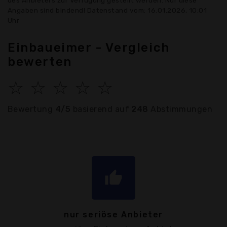
des Anbieters zur Verfügung gestellt werden. Nur diese
Angaben sind bindend! Datenstand vom: 16.01.2026, 10:01
Uhr
Einbaueimer - Vergleich
bewerten
☆
☆
☆
☆
☆
Bewertung
4/5
basierend auf
248
Abstimmungen
thumb_up
nur seriöse Anbieter