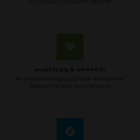
nur seriöse Einbaueimer Anbieter
favorite
unabhängig & werbefrei
wir sind unabhängig und unser Einbaueimer
Vergleich enthält keine Werbung
explore