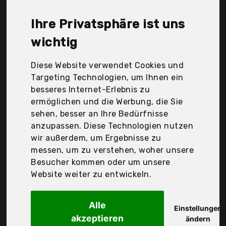
Einbaueimer liegt bei günstigen 50,67 €. Ein
günstiges Einbaueimer bedeutet nicht unbedingt,
Ihre Privatsphäre ist uns
dass die Qualität oder die Leistung schlechter ist.
Vergleichen Sie in Ruhe die Angebote in der Tabelle.
wichtig
Ihre Vorteile
Diese Website verwendet Cookies und
Targeting Technologien, um Ihnen ein
nur seriöse Anbieter
besseres Internet-Erlebnis zu
gewöhnlich noch am selben Tag versandfertig
ermöglichen und die Werbung, die Sie
30 Tage Rückgaberecht
sehen, besser an Ihre Bedürfnisse
anzupassen. Diese Technologien nutzen
wir außerdem, um Ergebnisse zu
Ounona
messen, um zu verstehen, woher unsere
Auffangschale
Besucher kommen oder um unsere
Website weiter zu entwickeln.
Alle
Einstellungen
akzeptieren
ändern