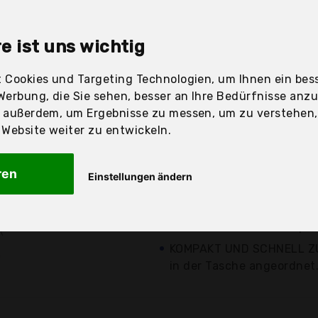
sandfertig
e ist uns wichtig
 Cookies und Targeting Technologien, um Ihnen ein bess
Preis
Beschre
Werbung, die Sie sehen, besser an Ihre Bedürfnisse anz
r außerdem, um Ergebnisse zu messen, um zu verstehen
Günstigstes Angebot
ebsite weiter zu entwickeln.
Aktuell 4,00 Euro günst
Erste Qualität Erste-Hilf
ren
Einstellungen ändern
15,99 €*
103 Teilen.
Gefüllt mit verschiedene
kostenloser
Versand
und einer Sofort-Kältepa
KOMPAKT UND SCHNELL ZU
in der Tasche angeordnet