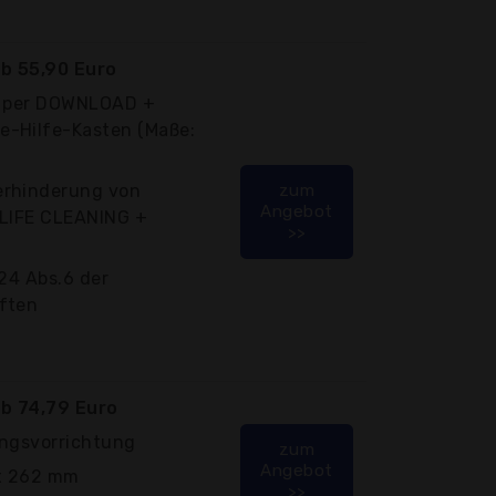
b 55,90 Euro
ng per DOWNLOAD +
e-Hilfe-Kasten (Maße:
erhinderung von
zum
Angebot
 LIFE CLEANING +
>>
 24 Abs.6 der
ften
b 74,79 Euro
lungsvorrichtung
zum
Angebot
x 262 mm
>>