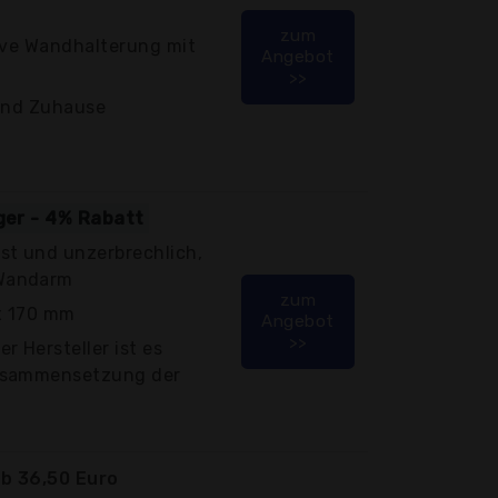
zum
sive Wandhalterung mit
Angebot
>>
 und Zuhause
iger - 4% Rabatt
st und unzerbrechlich,
Wandarm
zum
x 170 mm
Angebot
>>
r Hersteller ist es
usammensetzung der
b 36,50 Euro