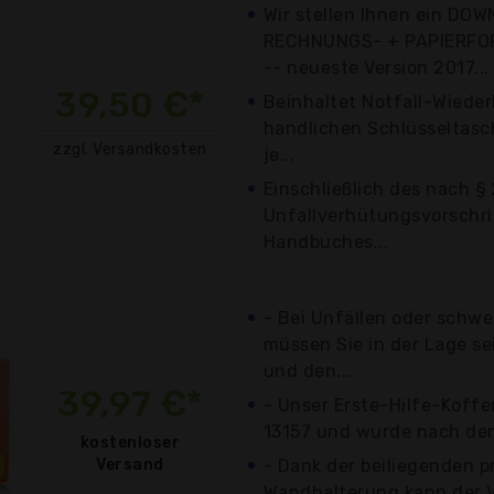
Wir stellen Ihnen ein DO
RECHNUNGS- + PAPIERFO
-- neueste Version 2017...
39,50 €*
Beinhaltet Notfall-Wieder
handlichen Schlüsseltasc
zzgl. Versandkosten
je...
Einschließlich des nach § 
Unfallverhütungsvorschri
Handbuches...
- Bei Unfällen oder schw
müssen Sie in der Lage se
und den...
39,97 €*
- Unser Erste-Hilfe-Koffe
13157 und wurde nach den
kostenloser
Versand
- Dank der beiliegenden p
Wandhalterung kann der 