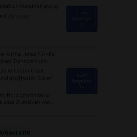
hließlich Wandhalterung
zum
 und Zuhause
Angebot
>>
r Koffer, ideal für die
hen Transport von...
die Robustheit der
zum
 und stoßfesten Ecken
Angebot
>>
len: Herausnehmbarer
leine Utensilien wie...
6/5 bei 4118