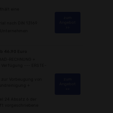
thält eine
zum
Angebot
ial nach DIN 13169
>>
d Unternehmen
b 46,90 Euro
LOAD-RECHNUNG +
 Verfügung --- ERSTE-
y zur Vorbeugung von
zum
Angebot
undreinigung +
>>
kel 24 Absatz 6 der
ft vorgeschriebene