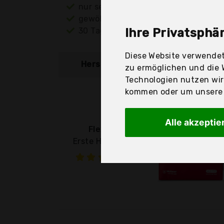
nur seriöse Anbieter
gewöhnlich noch am selben Tag ver
30 Tage Rückgaberecht
Ihre Privatsphär
Diese Website verwendet
Hersteller
Produkt
zu ermöglichen und die 
Technologien nutzen wi
kommen oder um unsere W
Alle akzeptie
Flexeo
Erste Hilfe Set