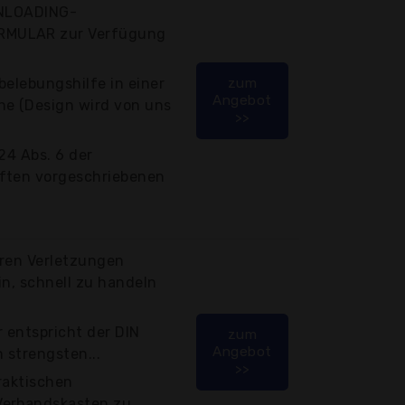
WNLOADING-
RMULAR zur Verfügung
belebungshilfe in einer
zum
Angebot
he (Design wird von uns
>>
24 Abs. 6 der
ften vorgeschriebenen
eren Verletzungen
in, schnell zu handeln
r entspricht der DIN
zum
Angebot
 strengsten...
>>
raktischen
Verbandskasten zu