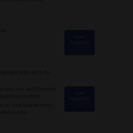
and
zum
Angebot
>>
g nach ASR A4.3 für
inden aus zertifizierter
zum
ngspiktogrammen
Angebot
>>
taub- und wasserdicht,
obilen oder