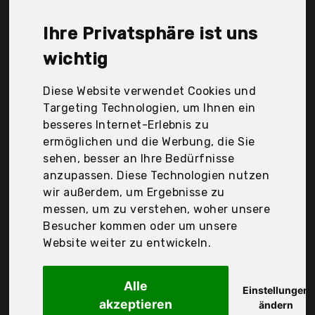
bedeutet nicht unbedingt, dass die Qualität oder
die Leistung schlechter ist. Vergleichen Sie in Ruhe
Ihre Privatsphäre ist uns
die Angebote in der Tabelle.
wichtig
Ihre Vorteile
Diese Website verwendet Cookies und
nur seriöse Anbieter
Targeting Technologien, um Ihnen ein
gewöhnlich noch am selben Tag versandfertig
besseres Internet-Erlebnis zu
30 Tage Rückgaberecht
ermöglichen und die Werbung, die Sie
sehen, besser an Ihre Bedürfnisse
anzupassen. Diese Technologien nutzen
Eagsouni
wir außerdem, um Ergebnisse zu
Damen Herren
messen, um zu verstehen, woher unsere
Besucher kommen oder um unsere
Website weiter zu entwickeln.
Alle
Einstellungen
akzeptieren
ändern