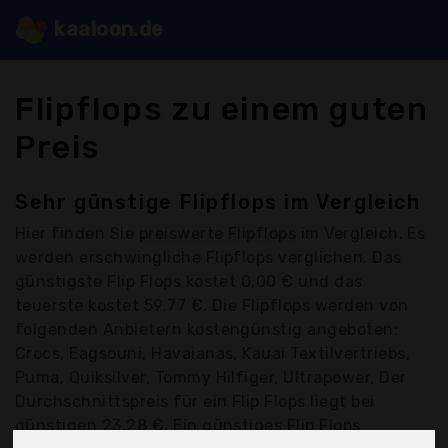
kaaloon.de
Flipflops zu einem guten
Preis
Sehr günstige Flipflops im Vergleich
Hier finden Sie
preiswerte Flipflops
im Vergleich. Es
werden erschwingliche Flipflops verglichen. Das
günstigste Flip Flops kostet 0,00 € und das
teuerste kostet 59,77 €. Die Flipflops werden von
folgenden Anbietern kostengünstig angeboten:
Crocs, Eagsouni, Havaianas, Kauai Textilvertriebs,
Puma, Quiksilver, Tommy Hilfiger, Ultrapower, Der
Durchschnittspreis für ein Flip Flops liegt bei
günstigen 23,28 €. Ein günstiges Flip Flops