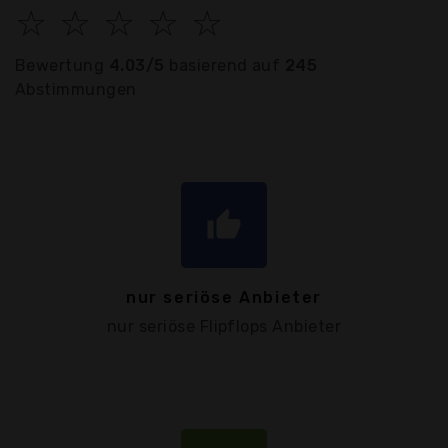
☆
☆
☆
☆
☆
Bewertung
4.03/5
basierend auf
245
Abstimmungen
thumb_up
nur seriöse Anbieter
nur seriöse Flipflops Anbieter