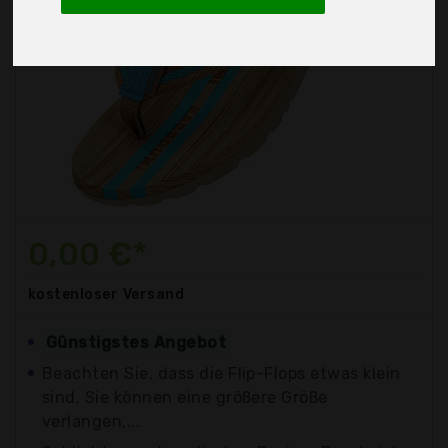
0,00 €*
kostenloser
Versand
Günstigstes Angebot
Beachten Sie, dass die Flip-Flops etwas klein
sind, Sie können eine größere Größe
verlangen,...