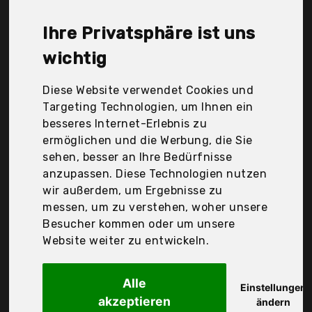
bioKontor, natural elements, Der Durchschnittspreis
für ein Flohsamen liegt bei günstigen 20,02 €. Ein
Ihre Privatsphäre ist uns
günstiges Flohsamen bedeutet nicht unbedingt,
dass die Qualität oder die Leistung schlechter ist.
wichtig
Vergleichen Sie in Ruhe die Angebote in der Tabelle.
Diese Website verwendet Cookies und
Ihre Vorteile
Targeting Technologien, um Ihnen ein
besseres Internet-Erlebnis zu
nur seriöse Anbieter
ermöglichen und die Werbung, die Sie
gewöhnlich noch am selben Tag versandfertig
sehen, besser an Ihre Bedürfnisse
30 Tage Rückgaberecht
anzupassen. Diese Technologien nutzen
wir außerdem, um Ergebnisse zu
messen, um zu verstehen, woher unsere
Avitale
Besucher kommen oder um unsere
Ganze Flohsamen aus
Website weiter zu entwickeln.
Alle
Einstellungen
akzeptieren
ändern