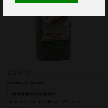
7,25 €*
kostenloser
Versand
Günstigstes Angebot
Reines Psyllium Psyllium - 99% rein -
organisch