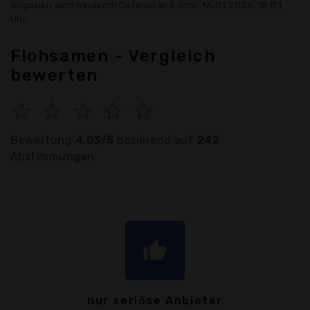
Angaben sind bindend! Datenstand vom: 16.01.2026, 15:01
Uhr
Flohsamen - Vergleich
bewerten
☆
☆
☆
☆
☆
Bewertung
4.03/5
basierend auf
242
Abstimmungen
thumb_up
nur seriöse Anbieter