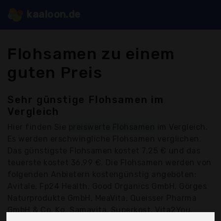
kaaloon.de
Flohsamen zu einem
guten Preis
Sehr günstige Flohsamen im
Vergleich
Hier finden Sie
preiswerte Flohsamen
im Vergleich.
Es werden erschwingliche Flohsamen verglichen.
Das günstigste Flohsamen kostet 7,25 € und das
teuerste kostet 36,99 €. Die Flohsamen werden von
folgenden Anbietern kostengünstig angeboten:
Avitale, Fp24 Health, Good Organics GmbH, Görges
Naturprodukte GmbH, MeaVita, Queisser Pharma
GmbH & Co. Kg, Samavita, Superkost, Vita2You,