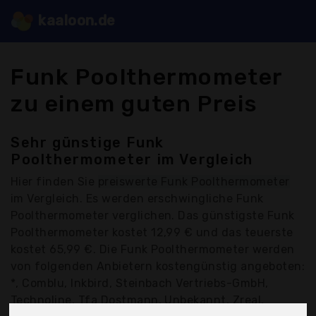
kaaloon.de
Funk Poolthermometer
zu einem guten Preis
Sehr günstige Funk
Poolthermometer im Vergleich
Hier finden Sie
preiswerte Funk Poolthermometer
im Vergleich. Es werden erschwingliche Funk
Poolthermometer verglichen. Das günstigste Funk
Poolthermometer kostet 12,99 € und das teuerste
kostet 65,99 €. Die Funk Poolthermometer werden
von folgenden Anbietern kostengünstig angeboten:
*, Comblu, Inkbird, Steinbach Vertriebs-GmbH,
Technoline, Tfa Dostmann, Unbekannt, Zreal,