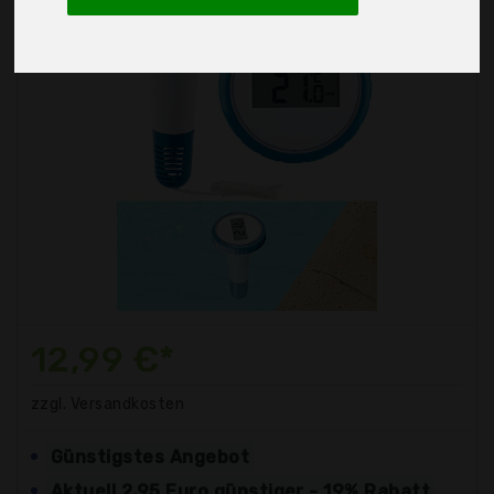
12,99 €*
zzgl. Versandkosten
Günstigstes Angebot
Aktuell 2,95 Euro günstiger - 19% Rabatt