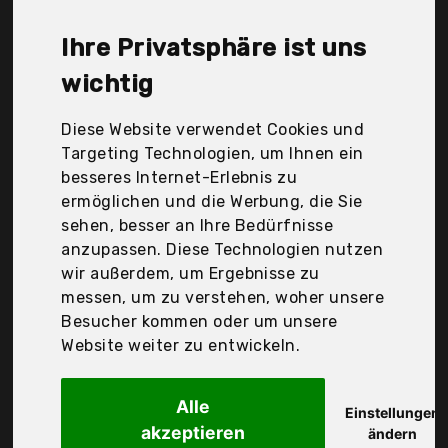
infactory, Der Durchschnittspreis für ein Funk
Poolthermometer liegt bei günstigen 31,09 €. Ein
Ihre Privatsphäre ist uns
günstiges Funk Poolthermometer bedeutet nicht
unbedingt, dass die Qualität oder die Leistung
wichtig
schlechter ist. Vergleichen Sie in Ruhe die
Angebote in der Tabelle.
Diese Website verwendet Cookies und
Targeting Technologien, um Ihnen ein
Ihre Vorteile
besseres Internet-Erlebnis zu
ermöglichen und die Werbung, die Sie
nur seriöse Anbieter
sehen, besser an Ihre Bedürfnisse
gewöhnlich noch am selben Tag versandfertig
anzupassen. Diese Technologien nutzen
30 Tage Rückgaberecht
wir außerdem, um Ergebnisse zu
messen, um zu verstehen, woher unsere
Besucher kommen oder um unsere
infactory
Website weiter zu entwickeln.
Zubehör zu
Alle
Einstellungen
akzeptieren
ändern