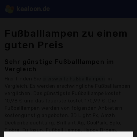
kaaloon.de
Fußballlampen zu einem
guten Preis
Sehr günstige Fußballlampen im
Vergleich
Hier finden Sie
preiswerte Fußballlampen
im
Vergleich. Es werden erschwingliche Fußballlampen
verglichen. Das günstigste Fußballlampe kostet
10,98 € und das teuerste kostet 170,99 €. Die
Fußballlampen werden von folgenden Anbietern
kostengünstig angeboten: 3D Light Fx, Amzh
Deckenbeleuchtung, Brilliant Ag, CooPark, Eglo,
Elobra, Fullosun, Fußball Lampe, Happy Drdam,