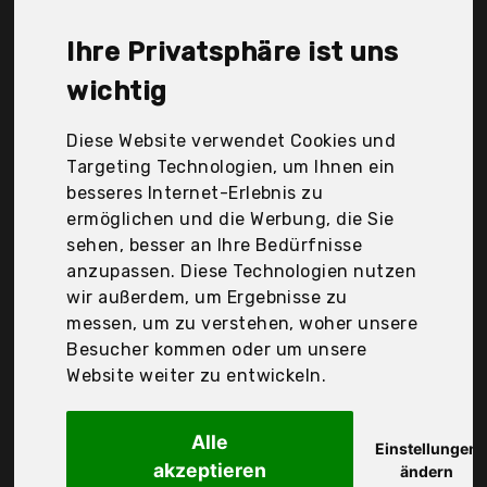
Linkax, Namofactur, Nice Dream, Niermann Standby
e.K., Usmoscat, chongqing hedingshizhengsheshi
Ihre Privatsphäre ist uns
youxiangongsi, Der Durchschnittspreis für ein
Fußballlampe liegt bei günstigen 46,71 €. Ein
wichtig
günstiges Fußballlampe bedeutet nicht unbedingt,
dass die Qualität oder die Leistung schlechter ist.
Diese Website verwendet Cookies und
Vergleichen Sie in Ruhe die Angebote in der Tabelle.
Targeting Technologien, um Ihnen ein
besseres Internet-Erlebnis zu
Ihre Vorteile
ermöglichen und die Werbung, die Sie
sehen, besser an Ihre Bedürfnisse
nur seriöse Anbieter
anzupassen. Diese Technologien nutzen
gewöhnlich noch am selben Tag versandfertig
wir außerdem, um Ergebnisse zu
30 Tage Rückgaberecht
messen, um zu verstehen, woher unsere
Besucher kommen oder um unsere
Website weiter zu entwickeln.
Linkax
Fussball Geschenke
Alle
Einstellungen
akzeptieren
ändern