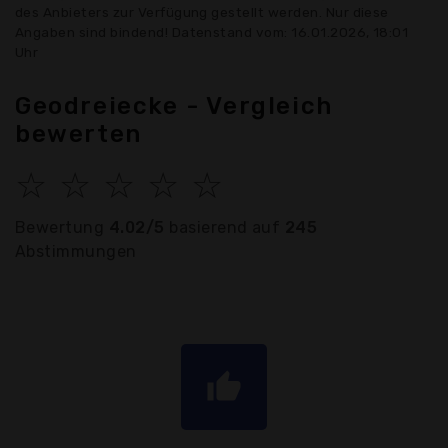
des Anbieters zur Verfügung gestellt werden. Nur diese
Angaben sind bindend! Datenstand vom: 16.01.2026, 18:01
Uhr
Geodreiecke - Vergleich
bewerten
☆
☆
☆
☆
☆
Bewertung
4.02/5
basierend auf
245
Abstimmungen
thumb_up