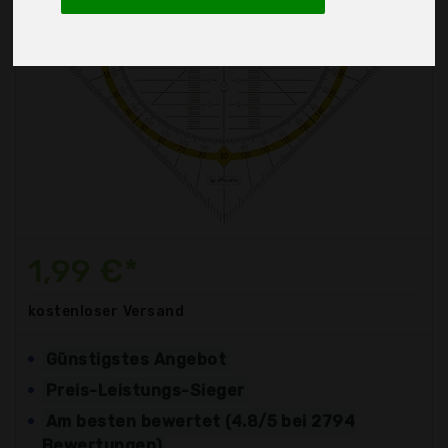
1,99 €*
kostenloser
Versand
Günstigstes Angebot
Preis-Leistungs-Sieger
Am besten bewertet (4.8/5 bei 2794
Bewertungen)