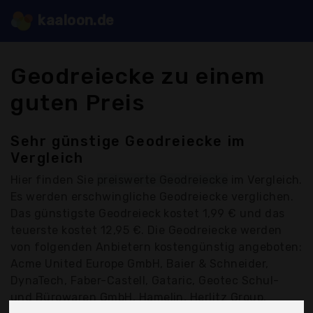
kaaloon.de
Geodreiecke zu einem
guten Preis
Sehr günstige Geodreiecke im
Vergleich
Hier finden Sie
preiswerte Geodreiecke
im Vergleich.
Es werden erschwingliche Geodreiecke verglichen.
Das günstigste Geodreieck kostet 1,99 € und das
teuerste kostet 12,95 €. Die Geodreiecke werden
von folgenden Anbietern kostengünstig angeboten:
Acme United Europe GmbH, Baier & Schneider,
DynaTech, Faber-Castell, Gataric, Geotec Schul-
und Bürowaren GmbH, Hamelin, Herlitz Group,