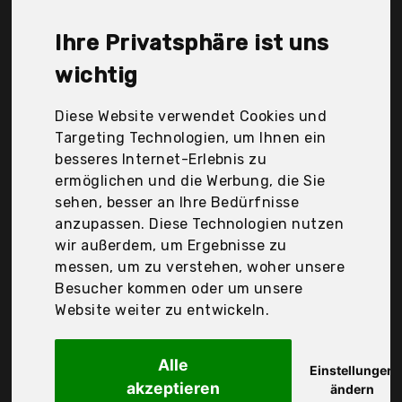
Idena, McLea Athletic, Pagna Papierverarbeitung
Gnadau GmbH & Co. Kg, Trendmade-Inhaber Semra
Ihre Privatsphäre ist uns
Puchtler, Werner Dorsch GmbH, Der
Durchschnittspreis für ein Geodreieck liegt bei
wichtig
günstigen 6,86 €. Ein günstiges Geodreieck
bedeutet nicht unbedingt, dass die Qualität oder
Diese Website verwendet Cookies und
die Leistung schlechter ist. Vergleichen Sie in Ruhe
Targeting Technologien, um Ihnen ein
die Angebote in der Tabelle.
besseres Internet-Erlebnis zu
ermöglichen und die Werbung, die Sie
Ihre Vorteile
sehen, besser an Ihre Bedürfnisse
anzupassen. Diese Technologien nutzen
nur seriöse Anbieter
wir außerdem, um Ergebnisse zu
gewöhnlich noch am selben Tag versandfertig
messen, um zu verstehen, woher unsere
30 Tage Rückgaberecht
Besucher kommen oder um unsere
Website weiter zu entwickeln.
Herlitz Group
Alle
Herlitz 8700304
Einstellungen
akzeptieren
ändern