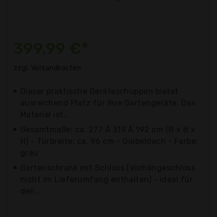
399,99 €*
zzgl. Versandkosten
Dieser praktische Geräteschuppen bietet
ausreichend Platz für Ihre Gartengeräte. Das
Material ist...
Gesamtmaße: ca. 277 Ã 319 Ã 192 cm (B x B x
H) - Türbreite: ca. 96 cm - Giebeldach - Farbe:
grau
Gartenschrank mit Schloss (Vorhängeschloss
nicht im Lieferumfang enthalten) - ideal für
den...