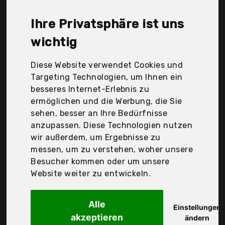
Kesser, Keter, Tepro, Zelsius, Der Durchschnittspreis
für ein Geräteschuppen liegt bei günstigen 243,61
Ihre Privatsphäre ist uns
€. Ein günstiges Geräteschuppen bedeutet nicht
unbedingt, dass die Qualität oder die Leistung
wichtig
schlechter ist. Vergleichen Sie in Ruhe die
Angebote in der Tabelle.
Diese Website verwendet Cookies und
Targeting Technologien, um Ihnen ein
Ihre Vorteile
besseres Internet-Erlebnis zu
ermöglichen und die Werbung, die Sie
nur seriöse Anbieter
sehen, besser an Ihre Bedürfnisse
gewöhnlich noch am selben Tag versandfertig
anzupassen. Diese Technologien nutzen
30 Tage Rückgaberecht
wir außerdem, um Ergebnisse zu
messen, um zu verstehen, woher unsere
Besucher kommen oder um unsere
Juskys Gruppe GmbH
Website weiter zu entwickeln.
Juskys Metall
Alle
Einstellungen
akzeptieren
ändern