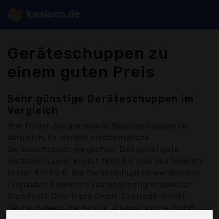
kaaloon.de
Geräteschuppen zu
einem guten Preis
Sehr günstige Geräteschuppen im
Vergleich
Hier finden Sie
preiswerte Geräteschuppen
im
Vergleich. Es werden erschwingliche
Geräteschuppen verglichen. Das günstigste
Geräteschuppen kostet 149,98 € und das teuerste
kostet 419,95 €. Die Geräteschuppen werden von
folgenden Anbietern kostengünstig angeboten:
Blumfeldt, Clic-Trade GmbH, Clictrade-GmbH,
Deuba, Estexo, Gardebruk, Juskys Gruppe GmbH,