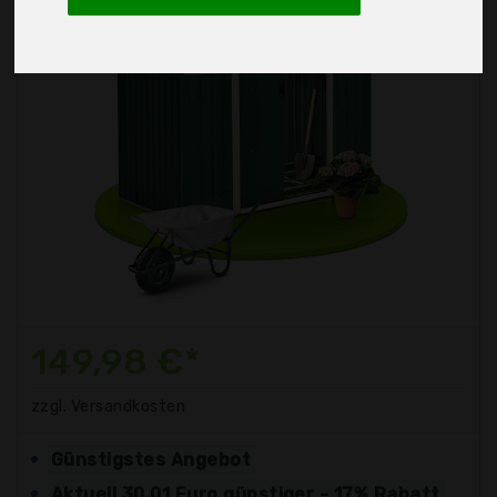
149,98 €*
zzgl. Versandkosten
Günstigstes Angebot
Aktuell 30,01 Euro günstiger - 17% Rabatt