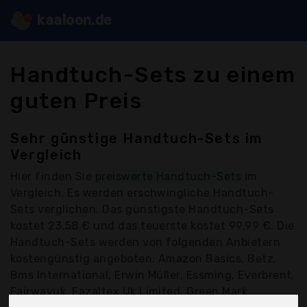
kaaloon.de
Handtuch-Sets zu einem
guten Preis
Sehr günstige Handtuch-Sets im
Vergleich
Hier finden Sie
preiswerte Handtuch-Sets
im
Vergleich. Es werden erschwingliche Handtuch-
Sets verglichen. Das günstigste Handtuch-Sets
kostet 23,58 € und das teuerste kostet 99,99 €. Die
Handtuch-Sets werden von folgenden Anbietern
kostengünstig angeboten: Amazon Basics, Betz,
Bms International, Erwin Müller, Essming, Everbrent,
Fairwayuk, Fazaltex Uk Limited, Green Mark