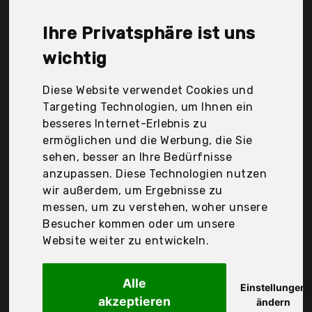
Textilien, Möve, Nature Mark, PinMill, Utopia Towels,
Zollner, Der Durchschnittspreis für ein Handtuch-
Ihre Privatsphäre ist uns
Sets liegt bei günstigen 46,77 €. Ein günstiges
Handtuch-Sets bedeutet nicht unbedingt, dass die
wichtig
Qualität oder die Leistung schlechter ist.
Vergleichen Sie in Ruhe die Angebote in der Tabelle.
Diese Website verwendet Cookies und
Targeting Technologien, um Ihnen ein
Ihre Vorteile
besseres Internet-Erlebnis zu
ermöglichen und die Werbung, die Sie
nur seriöse Anbieter
sehen, besser an Ihre Bedürfnisse
gewöhnlich noch am selben Tag versandfertig
anzupassen. Diese Technologien nutzen
30 Tage Rückgaberecht
wir außerdem, um Ergebnisse zu
messen, um zu verstehen, woher unsere
Besucher kommen oder um unsere
Amazon Basics
Website weiter zu entwickeln.
Handtücher Set
Alle
Einstellungen
akzeptieren
ändern