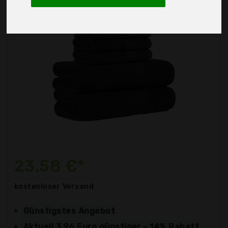
23,58 €*
kostenloser
Versand
Günstigstes Angebot
Aktuell 3,96 Euro günstiger - 14% Rabatt