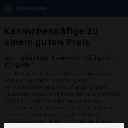
kaaloon.de
Kaninchenkäfige zu
einem guten Preis
Sehr günstige Kaninchenkäfige im
Vergleich
Hier finden Sie
preiswerte Kaninchenkäfige
im
Vergleich. Es werden erschwingliche
Kaninchenkäfige verglichen. Das günstigste
Hasenkäfig kostet 19,63 € und das teuerste kostet
193,05 €. Die Kaninchenkäfige werden von
folgenden Anbietern kostengünstig angeboten:
Amazon, Cadoca, Eugad, Ferplast, GarPet,
Heimtiercenter, Kerbl, Mh Handel GmbH, Miweba,