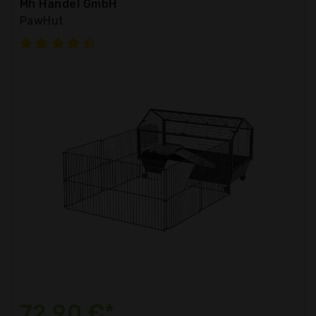
Mh Handel GmbH
PawHut
72,90 €*