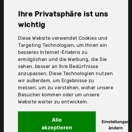
Ollesch, Petgard, Timbo, Werpower, Xxl-Pp, vidaXl,
zooprimus, Der Durchschnittspreis für ein
Ihre Privatsphäre ist uns
Hasenkäfig liegt bei günstigen 89,70 €. Ein
günstiges Hasenkäfig bedeutet nicht unbedingt,
wichtig
dass die Qualität oder die Leistung schlechter ist.
Vergleichen Sie in Ruhe die Angebote in der Tabelle.
Diese Website verwendet Cookies und
Targeting Technologien, um Ihnen ein
Ihre Vorteile
besseres Internet-Erlebnis zu
ermöglichen und die Werbung, die Sie
nur seriöse Anbieter
sehen, besser an Ihre Bedürfnisse
gewöhnlich noch am selben Tag versandfertig
anzupassen. Diese Technologien nutzen
30 Tage Rückgaberecht
wir außerdem, um Ergebnisse zu
messen, um zu verstehen, woher unsere
Besucher kommen oder um unsere
Kerbl
Website weiter zu entwickeln.
Pet Nylonboden für
Alle
Einstellungen
akzeptieren
ändern