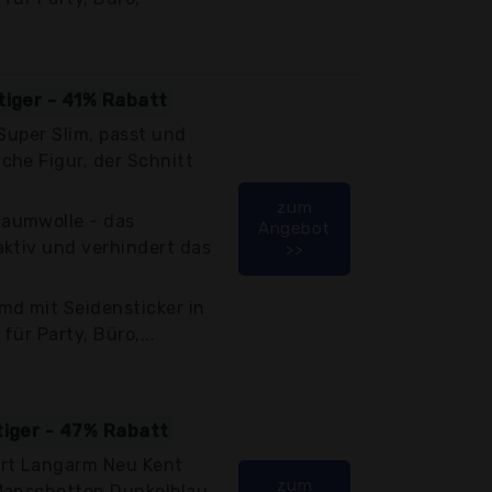
tiger - 41% Rabatt
 Super Slim, passt und
che Figur, der Schnitt
zum
aumwolle - das
Angebot
ktiv und verhindert das
>>
md mit Seidensticker in
für Party, Büro,...
tiger - 47% Rabatt
irt Langarm Neu Kent
zum
Manschetten Dunkelblau