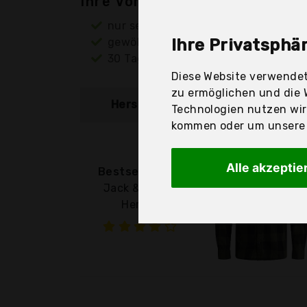
Ihre Vorteile
nur seriöse Anbieter
gewöhnlich noch am selben Tag ver
Ihre Privatsphär
30 Tage Rückgaberecht
Diese Website verwendet
zu ermöglichen und die 
Hersteller
Produkt
Technologien nutzen wi
kommen oder um unsere W
Alle akzeptie
Bestseller A/S
Jack & Jones
Herren