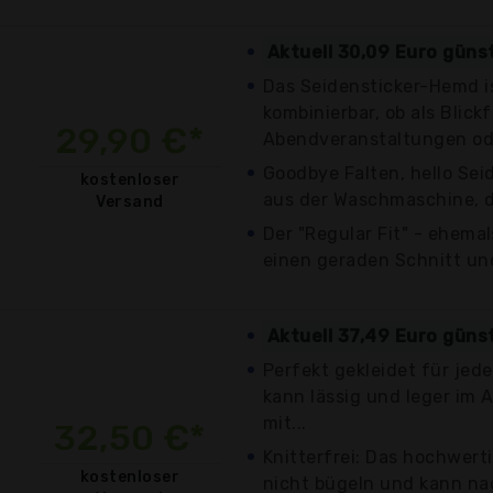
Aktuell 30,09 Euro güns
Das Seidensticker-Hemd is
kombinierbar, ob als Blick
29,90 €*
Abendveranstaltungen ode
Goodbye Falten, hello Seid
kostenloser
aus der Waschmaschine, d
Versand
Der "Regular Fit" - ehemal
einen geraden Schnitt und
Aktuell 37,49 Euro güns
Perfekt gekleidet für jed
kann lässig und leger im 
mit...
32,50 €*
Knitterfrei: Das hochwerti
kostenloser
nicht bügeln und kann na