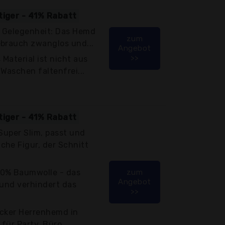
tiger - 41% Rabatt
e Gelegenheit: Das Hemd
zum
ebrauch zwanglos und...
Angebot
>>
Material ist nicht aus
Waschen faltenfrei...
tiger - 41% Rabatt
 Super Slim, passt und
che Figur, der Schnitt
00% Baumwolle - das
zum
Angebot
 und verhindert das
>>
icker Herrenhemd in
 für Party, Büro,