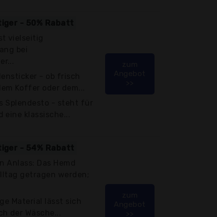
tiger - 50% Rabatt
t vielseitig
fang bei
r...
zum
Angebot
ensticker - ob frisch
>>
em Koffer oder dem...
s Splendesto - steht für
 eine klassische...
tiger - 54% Rabatt
en Anlass: Das Hemd
Alltag getragen werden;
zum
ge Material lässt sich
Angebot
ch der Wäsche...
>>