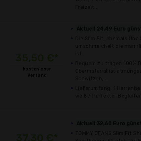
Freizeit...
Aktuell 24,49 Euro güns
Die Slim Fit, ehemals Uno
umschmeichelt die männli
ist...
35,50 €*
Bequem zu tragen 100% B
kostenloser
Obermaterial ist atmungsa
Versand
Schwitzen,...
Lieferumfang: 1 Herrenhe
weiß / Perfekter Begleiter 
Aktuell 32,60 Euro güns
TOMMY JEANS Slim Fit Sh
37,30 €*
Sportkragen Stretch Uni 