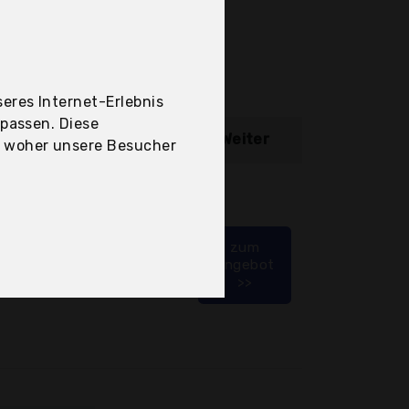
eres Internet-Erlebnis
upassen. Diese
ibung
Weiter
, woher unsere Besucher
ger - 31% Rabatt
zum
Angebot
>>