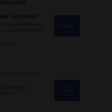
4/5 bei 2987
tiger - 40% Rabatt
zum
hirt langärmelig aus
Angebot
tes Logo rund um den
>>
normal
en Größen S bis 6Xl
zum
dem schwarzem
Angebot
nöpfen
>>