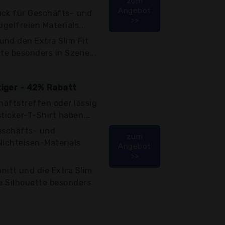
zum
Angebot
ück für Geschäfts- und
>>
ügelfreien Materials...
und den Extra Slim Fit
te besonders in Szene...
tiger - 42% Rabatt
chäftstreffen oder lässig
ticker-T-Shirt haben...
Geschäfts- und
zum
Nichteisen-Materials
Angebot
>>
itt und die Extra Slim
ke Silhouette besonders