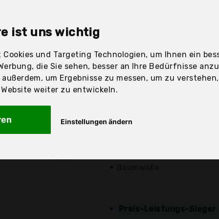
sandfertig
e ist uns wichtig
 Cookies und Targeting Technologien, um Ihnen ein bess
Werbung, die Sie sehen, besser an Ihre Bedürfnisse anz
Preis
Beschre
r außerdem, um Ergebnisse zu messen, um zu verstehen
ebsite weiter zu entwickeln.
Günstigstes Angebot
ren
Einstellungen ändern
Aktuell 9,18 Euro günsti
20,81 €*
Sweatshirt mit Kapuze
kostenloser
Jack & Jones Songtext
Versand
Baumwolle
Preis-Leistungs-Sieger