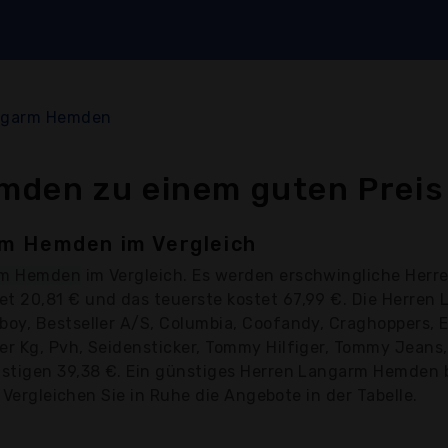
ngarm Hemden
mden zu einem guten Preis
m Hemden im Vergleich
rm Hemden
im Vergleich. Es werden erschwingliche Her
t 20,81 € und das teuerste kostet 67,99 €. Die Herre
y, Bestseller A/S, Columbia, Coofandy, Craghoppers, Et
r Kg, Pvh, Seidensticker, Tommy Hilfiger, Tommy Jeans,
stigen 39,38 €. Ein günstiges Herren Langarm Hemden b
 Vergleichen Sie in Ruhe die Angebote in der Tabelle.