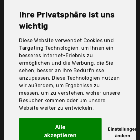
Holzwerk Germany, Hwtop, Lige, Regent, Scpink,
Vigor Rigger, Wishdoit, Ycyr, cinnamou Uhren,
Ihre Privatsphäre ist uns
s.Oliver Time, Der Durchschnittspreis für ein Herren
Quarzuhren liegt bei günstigen 52,53 €. Ein
wichtig
günstiges Herren Quarzuhren bedeutet nicht
unbedingt, dass die Qualität oder die Leistung
Diese Website verwendet Cookies und
schlechter ist. Vergleichen Sie in Ruhe die
Targeting Technologien, um Ihnen ein
Angebote in der Tabelle.
besseres Internet-Erlebnis zu
ermöglichen und die Werbung, die Sie
Ihre Vorteile
sehen, besser an Ihre Bedürfnisse
anzupassen. Diese Technologien nutzen
nur seriöse Anbieter
wir außerdem, um Ergebnisse zu
gewöhnlich noch am selben Tag versandfertig
messen, um zu verstehen, woher unsere
30 Tage Rückgaberecht
Besucher kommen oder um unsere
Website weiter zu entwickeln.
Civo
Alle
Digital Armbanduhr
Einstellungen
akzeptieren
ändern