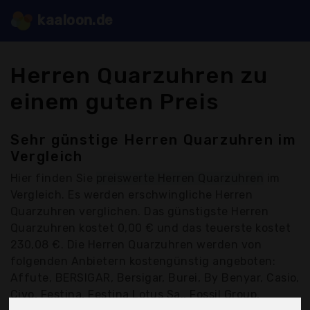
kaaloon.de
Herren Quarzuhren zu
einem guten Preis
Sehr günstige Herren Quarzuhren im
Vergleich
Hier finden Sie
preiswerte Herren Quarzuhren
im
Vergleich. Es werden erschwingliche Herren
Quarzuhren verglichen. Das günstigste Herren
Quarzuhren kostet 0,00 € und das teuerste kostet
230,08 €. Die Herren Quarzuhren werden von
folgenden Anbietern kostengünstig angeboten:
Affute, BERSIGAR, Bersigar, Burei, By Benyar, Casio,
Civo, Festina, Festina Lotus Sa., Fossil Group,