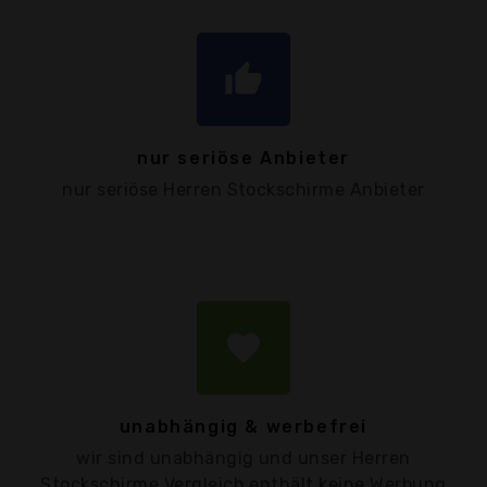
thumb_up
nur seriöse Anbieter
nur seriöse Herren Stockschirme Anbieter
favorite
unabhängig & werbefrei
wir sind unabhängig und unser Herren
Stockschirme Vergleich enthält keine Werbung