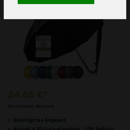
24,65 €*
kostenloser
Versand
Günstigstes Angebot
Aktuell 4,35 Euro günstiger - 15% Rabatt