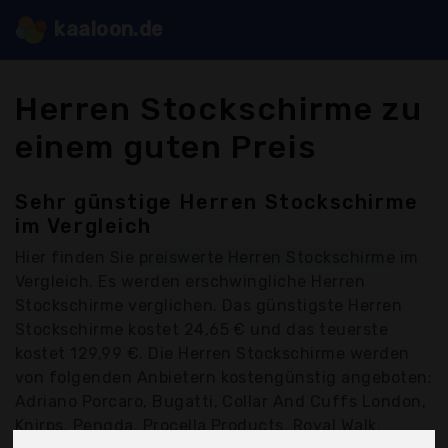
kaaloon.de
Herren Stockschirme zu
einem guten Preis
Sehr günstige Herren Stockschirme
im Vergleich
Hier finden Sie
preiswerte Herren Stockschirme
im
Vergleich. Es werden erschwingliche Herren
Stockschirme verglichen. Das günstigste Herren
Stockschirme kostet 24,65 € und das teuerste
kostet 129,99 €. Die Herren Stockschirme werden
von folgenden Anbietern kostengünstig angeboten:
Adriano Porcaro, Bugatti, Collar And Cuffs London,
Knirps, Pengda, Procella Products, Royal Walk,