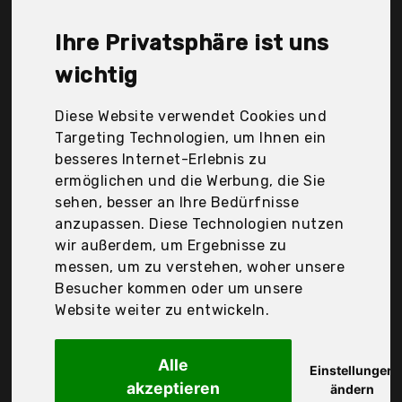
Samsonite, baciami, doppler, iX-brella, Der
Durchschnittspreis für ein Herren Stockschirme
Ihre Privatsphäre ist uns
liegt bei günstigen 63,66 €. Ein günstiges Herren
Stockschirme bedeutet nicht unbedingt, dass die
wichtig
Qualität oder die Leistung schlechter ist.
Vergleichen Sie in Ruhe die Angebote in der Tabelle.
Diese Website verwendet Cookies und
Targeting Technologien, um Ihnen ein
Ihre Vorteile
besseres Internet-Erlebnis zu
ermöglichen und die Werbung, die Sie
nur seriöse Anbieter
sehen, besser an Ihre Bedürfnisse
gewöhnlich noch am selben Tag versandfertig
anzupassen. Diese Technologien nutzen
30 Tage Rückgaberecht
wir außerdem, um Ergebnisse zu
messen, um zu verstehen, woher unsere
Besucher kommen oder um unsere
Adriano Porcaro
Website weiter zu entwickeln.
® Regenschirm
Alle
Einstellungen
akzeptieren
ändern