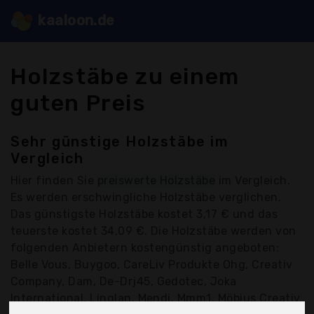
kaaloon.de
Holzstäbe zu einem
guten Preis
Sehr günstige Holzstäbe im
Vergleich
Hier finden Sie
preiswerte Holzstäbe
im Vergleich.
Es werden erschwingliche Holzstäbe verglichen.
Das günstigste Holzstäbe kostet 3,17 € und das
teuerste kostet 34,09 €. Die Holzstäbe werden von
folgenden Anbietern kostengünstig angeboten:
Belle Vous, Buygoo, CareLiv Produkte Ohg, Creativ
Company, Dam, De-Drj45, Gedotec, Joka
International, Linglan, Mendi, Mmm1, Möbius Creativ