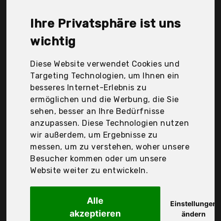
GmbH, Novatool, Rayher Hobby, StesoShop, Zerodis,
ausyde, dongbin, joeji's Kitchen, Der
Ihre Privatsphäre ist uns
Durchschnittspreis für ein Holzstäbe liegt bei
günstigen 12,05 €. Ein günstiges Holzstäbe
wichtig
bedeutet nicht unbedingt, dass die Qualität oder
die Leistung schlechter ist. Vergleichen Sie in Ruhe
Diese Website verwendet Cookies und
die Angebote in der Tabelle.
Targeting Technologien, um Ihnen ein
besseres Internet-Erlebnis zu
Ihre Vorteile
ermöglichen und die Werbung, die Sie
sehen, besser an Ihre Bedürfnisse
nur seriöse Anbieter
anzupassen. Diese Technologien nutzen
gewöhnlich noch am selben Tag versandfertig
wir außerdem, um Ergebnisse zu
30 Tage Rückgaberecht
messen, um zu verstehen, woher unsere
Besucher kommen oder um unsere
Website weiter zu entwickeln.
Rayher Hobby
Rayher 6411800
Alle
Einstellungen
akzeptieren
ändern