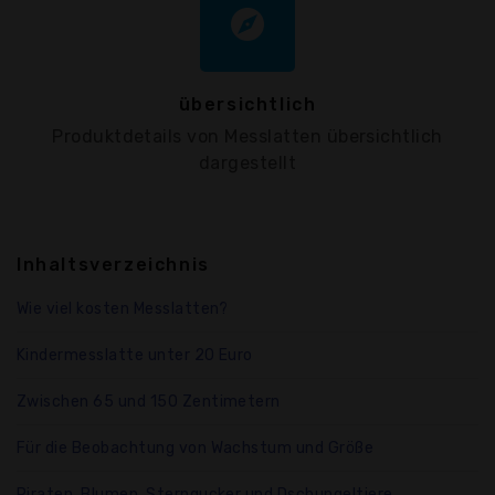
explore
übersichtlich
Produktdetails von Messlatten übersichtlich
dargestellt
Inhaltsverzeichnis
Wie viel kosten Messlatten?
Kindermesslatte unter 20 Euro
Zwischen 65 und 150 Zentimetern
Für die Beobachtung von Wachstum und Größe
Piraten, Blumen, Sterngucker und Dschungeltiere