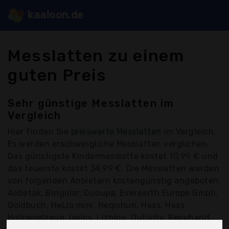
kaaloon.de
Messlatten zu einem
guten Preis
Sehr günstige Messlatten im
Vergleich
Hier finden Sie
preiswerte Messlatten
im Vergleich.
Es werden erschwingliche Messlatten verglichen.
Das günstigste Kindermesslatte kostet 10,99 € und
das teuerste kostet 34,99 €. Die Messlatten werden
von folgenden Anbietern kostengünstig angeboten:
Aobetak, Bingolar, Duoupa, Everearth Europe Gmbh,
Goldbuch, HeLlo mini, Heqishun, Hess, Hess
Holzspielzeug, Iwilcs, Lizhige, Outivity, Repuhand,