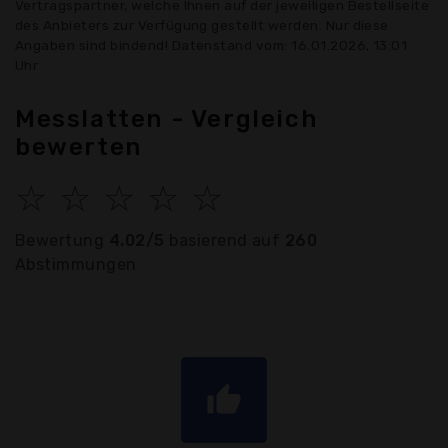
Vertragspartner, welche Ihnen auf der jeweiligen Bestellseite
des Anbieters zur Verfügung gestellt werden. Nur diese
Angaben sind bindend! Datenstand vom: 16.01.2026, 13:01
Uhr
Messlatten - Vergleich
bewerten
☆
☆
☆
☆
☆
Bewertung
4.02/5
basierend auf
260
Abstimmungen
thumb_up