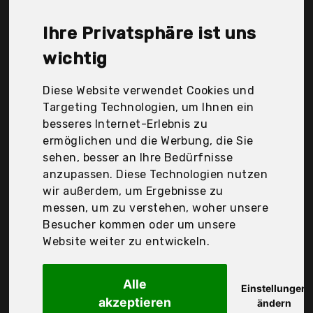
Roba Baumann GmbH, Selecta, Striefchen®, Supa
GmbH, Svteoko, Toyandona, Upc, You&Lemon,
Ihre Privatsphäre ist uns
Zerodis, ZoomSky, onehous, Der Durchschnittspreis
für ein Kindermesslatte liegt bei günstigen 20,95 €.
wichtig
Ein günstiges Kindermesslatte bedeutet nicht
unbedingt, dass die Qualität oder die Leistung
Diese Website verwendet Cookies und
schlechter ist. Vergleichen Sie in Ruhe die
Targeting Technologien, um Ihnen ein
Angebote in der Tabelle.
besseres Internet-Erlebnis zu
ermöglichen und die Werbung, die Sie
Ihre Vorteile
sehen, besser an Ihre Bedürfnisse
anzupassen. Diese Technologien nutzen
nur seriöse Anbieter
wir außerdem, um Ergebnisse zu
gewöhnlich noch am selben Tag versandfertig
messen, um zu verstehen, woher unsere
30 Tage Rückgaberecht
Besucher kommen oder um unsere
Website weiter zu entwickeln.
Heqishun
Alle
Messlatte Kinder
Einstellungen
akzeptieren
ändern