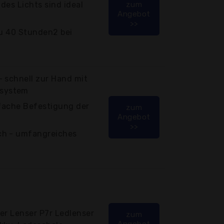
des Lichts sind ideal
zum
Angebot
>>
zu 40 Stunden2 bei
 schnell zur Hand mit
system
nfache Befestigung der
zum
Angebot
>>
ch - umfangreiches
er Lenser P7r Ledlenser
zum
Angebot