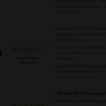
Vier Lichtfunktionen: "Po
Lichtemission, "Medium P
sparsamem...
Ledlenser P5R: Hochleist
Batterieleuchte, hochwer
Lichtleistung,...
Lange und hohe Leistung:
66,20 €*
extrem helle Taschenlamp
kostenloser
Stunden...
Versand
Drei Lichteinstellungen: l
Lichtfunktionen durch Po
Lichtleistung, Low...
Aktuell 25,76 Euro güns
Ökonomisch und ökologisc