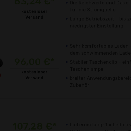
83,24 €*
Die Reichweite und Dauer 
für die Stromquelle
kostenloser
Versand
Lange Betriebszeit - bis 
niedrigster Einstellung
Sehr komfortables Laden -
dem schwimmenden Lade
96,00 €*
Stabiler Taschenclip - ei
Taschenlampe
kostenloser
Versand
breiter Anwendungsberei
Zubehör
107,28 €*
Lieferumfang: 1 x Ledlens