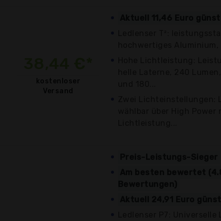
Aktuell 11,46 Euro güns
Ledlenser T²: leistungss
hochwertiges Aluminium, h
38,44 €*
Hohe Lichtleistung: Leis
helle Laterne, 240 Lumen
kostenloser
und 180...
Versand
Zwei Lichteinstellungen: 
wählbar über High Power 
Lichtleistung...
Preis-Leistungs-Sieger
Am besten bewertet (4.
Bewertungen)
Aktuell 24,91 Euro güns
Ledlenser P7: Universelle