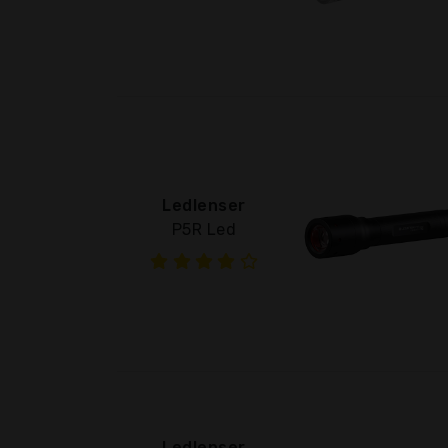
Ledlenser
P5R Led
Ledlenser