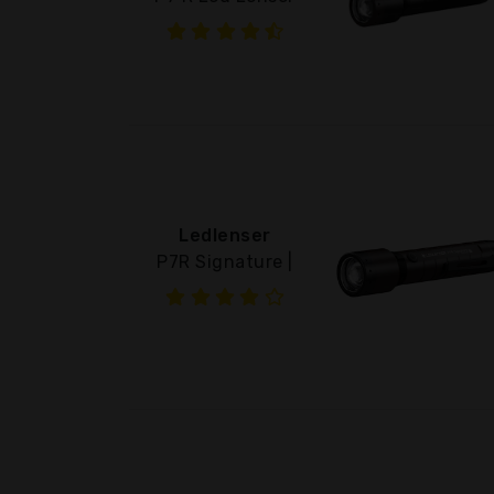
Ledlenser
P7R Signature |