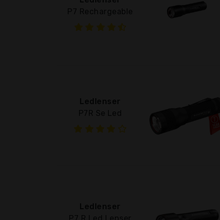
P7 Rechargeable
Ledlenser
P7R Se Led
Ledlenser
P7 R Led Lenser