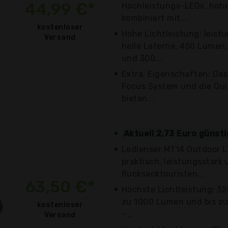
44,99 €*
Hochleistungs-LEDs, hoh
kombiniert mit...
kostenloser
Hohe Lichtleistung: leist
Versand
helle Laterne, 450 Lumen
und 300...
Extra, Eigenschaften: Da
Focus System und die Qu
bieten...
Aktuell 2,73 Euro günst
Ledlenser MT14 Outdoor La
praktisch, leistungsstark
Rucksacktouristen...
63,50 €*
Höchste Lichtleistung: 32
zu 1000 Lumen und bis zu
kostenloser
-...
Versand