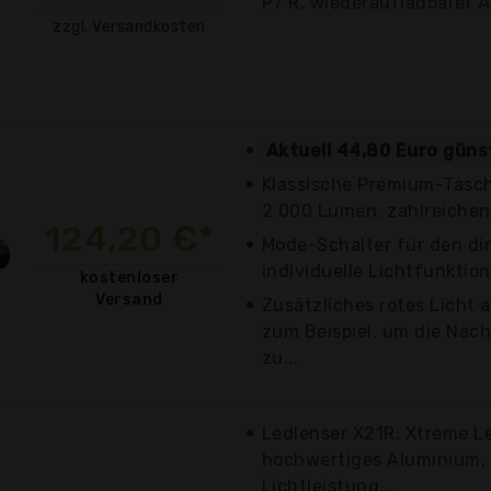
P7 R, wiederaufladbarer Ak
zzgl. Versandkosten
Aktuell 44,80 Euro güns
Klassische Premium-Tasch
2.000 Lumen, zahlreichen
124,20 €*
Mode-Schalter für den di
individuelle Lichtfunktion
kostenloser
Versand
Zusätzliches rotes Licht a
zum Beispiel, um die Nach
zu...
Ledlenser X21R: Xtreme L
hochwertiges Aluminium,
Lichtleistung,...