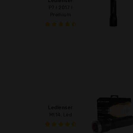
Ledlenser
P7 I 2017 I
Premium
Ledlenser
Mt14, Led