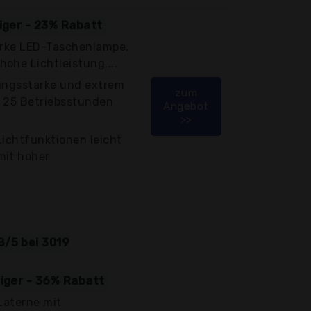
tiger - 23% Rabatt
tarke LED-Taschenlampe,
ohe Lichtleistung,...
tungsstarke und extrem
zum
, 25 Betriebsstunden
Angebot
>>
Lichtfunktionen leicht
mit hoher
8/5 bei 3019
tiger - 36% Rabatt
 Laterne mit