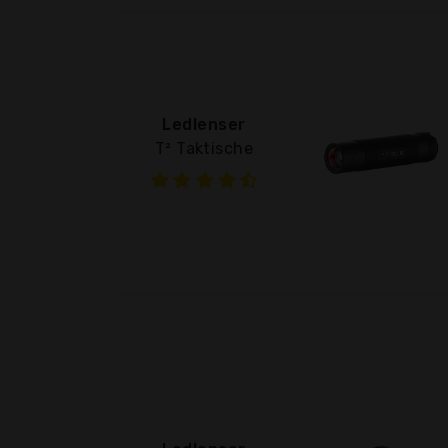
Ledlenser
T² Taktische