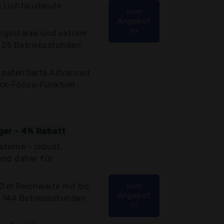
e Lichtausbeute
zum
Angebot
>>
ungsstarke und extrem
, 25 Betriebsstunden
s patentierte Advanced
ick-Focus-Funktion
iger - 4% Rabatt
terne - robust,
 und daher für
0 m Reichweite mit bis
zum
Angebot
 144 Betriebsstunden
>>