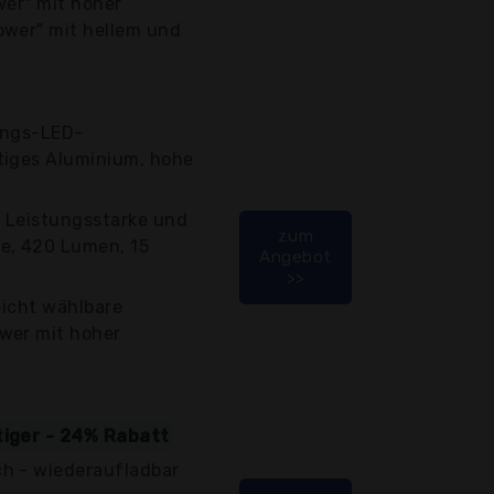
wer" mit hoher
ower" mit hellem und
ungs-LED-
tiges Aluminium, hohe
 Leistungsstarke und
zum
e, 420 Lumen, 15
Angebot
>>
eicht wählbare
wer mit hoher
tiger - 24% Rabatt
h - wiederaufladbar