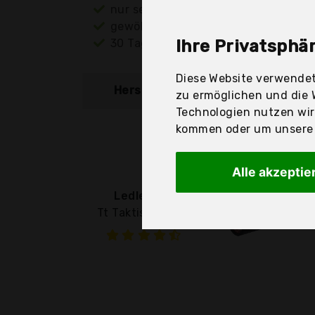
nur seriöse Anbieter
gewöhnlich noch am selben Tag ver
30 Tage Rückgaberecht
Ihre Privatsphär
Diese Website verwendet
Hersteller
Produkt
zu ermöglichen und die 
Technologien nutzen wi
kommen oder um unsere W
Alle akzeptie
Ledlenser
Tt Taktische Led