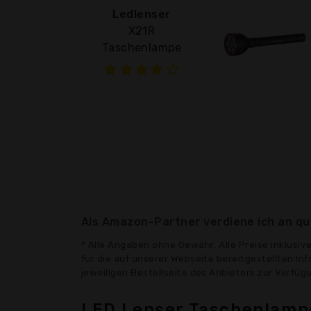
Ledlenser
X21R
Taschenlampe
Als Amazon-Partner verdiene ich an qua
* Alle Angaben ohne Gewähr: Alle Preise inklusi
für die auf unserer Webseite bereitgestellten In
jeweiligen Bestellseite des Anbieters zur Verfü
LED Lenser Taschenlamp