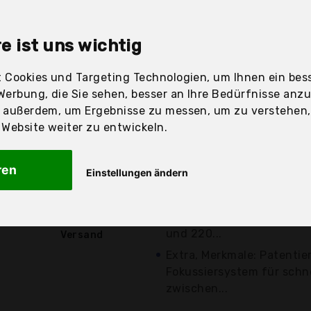
sandfertig
e ist uns wichtig
 Cookies und Targeting Technologien, um Ihnen ein bess
Preis
Beschre
Werbung, die Sie sehen, besser an Ihre Bedürfnisse anz
r außerdem, um Ergebnisse zu messen, um zu verstehen
Günstigstes Angebot
ebsite weiter zu entwickeln.
Ledlenser TT: Leistungsst
hochwertiges Aluminium,
ren
Einstellungen ändern
Lichtausbeute,...
34,93 €*
Hohe Lichtleistung: leist
helle Laterne, 280 Lumen
kostenloser
und 220...
Versand
Extra, Merkmale: Patentier
Fokussiersystem für schn
zwischen...