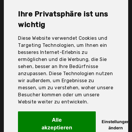
Ribelli, Tera, Velaze, Westmark, Zelng, Zwilling,
küchenspecht, madeco, Der Durchschnittspreis für
Ihre Privatsphäre ist uns
ein Mörser liegt bei günstigen 22,24 €. Ein
günstiges Mörser bedeutet nicht unbedingt, dass
wichtig
die Qualität oder die Leistung schlechter ist.
Vergleichen Sie in Ruhe die Angebote in der Tabelle.
Diese Website verwendet Cookies und
Targeting Technologien, um Ihnen ein
Ihre Vorteile
besseres Internet-Erlebnis zu
ermöglichen und die Werbung, die Sie
nur seriöse Anbieter
sehen, besser an Ihre Bedürfnisse
gewöhnlich noch am selben Tag versandfertig
anzupassen. Diese Technologien nutzen
30 Tage Rückgaberecht
wir außerdem, um Ergebnisse zu
messen, um zu verstehen, woher unsere
Besucher kommen oder um unsere
Kesper
Website weiter zu entwickeln.
71501 Mörser mit
Alle
Einstellungen
akzeptieren
ändern