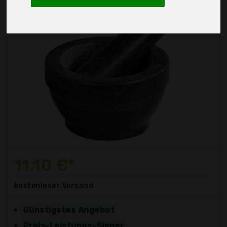
11,10 €*
kostenloser
Versand
Günstigstes Angebot
Preis-Leistungs-Sieger