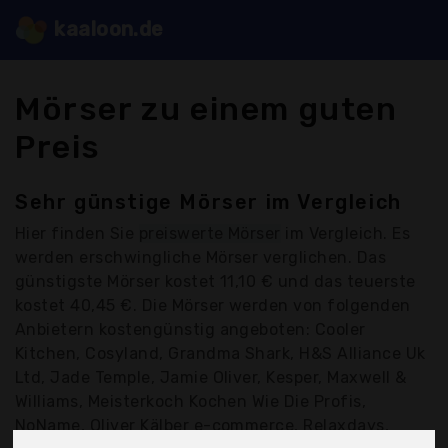
kaaloon.de
Mörser zu einem guten
Preis
Sehr günstige Mörser im Vergleich
Hier finden Sie
preiswerte Mörser
im Vergleich. Es
werden erschwingliche Mörser verglichen. Das
günstigste Mörser kostet 11,10 € und das teuerste
kostet 40,45 €. Die Mörser werden von folgenden
Anbietern kostengünstig angeboten: Cooler
Kitchen, Cosyland, Grandma Shark, H&S Alliance Uk
Ltd, Jade Temple, Jamie Oliver, Kesper, Maxwell &
Williams, Meisterkoch Kochen Wie Die Profis,
NoName, Oliver Kälber e-commerce, Relaxdays,