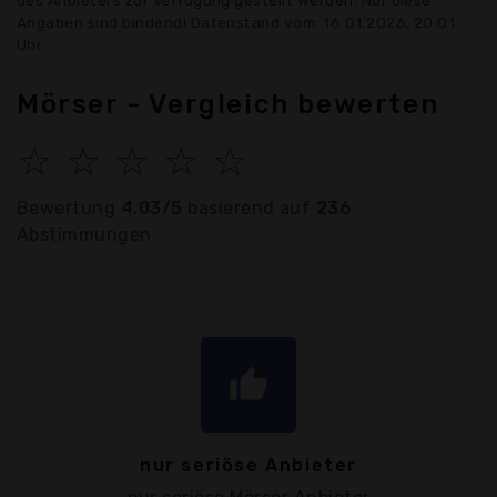
des Anbieters zur Verfügung gestellt werden. Nur diese
Angaben sind bindend! Datenstand vom: 16.01.2026, 20:01
Uhr
Mörser - Vergleich bewerten
☆
☆
☆
☆
☆
Bewertung
4.03/5
basierend auf
236
Abstimmungen
thumb_up
nur seriöse Anbieter