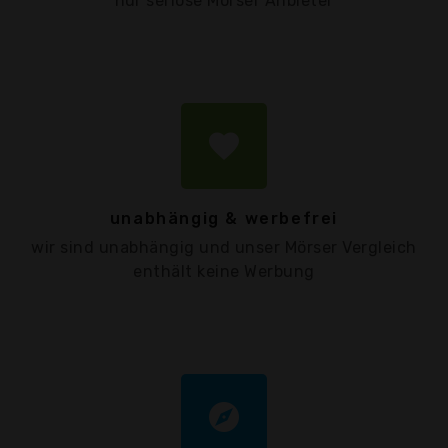
nur seriöse Mörser Anbieter
favorite
unabhängig & werbefrei
wir sind unabhängig und unser Mörser Vergleich
enthält keine Werbung
explore