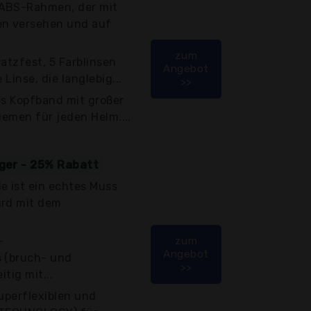
-ABS-Rahmen, der mit
en versehen und auf
zum
atzfest, 5 Farblinsen
Angebot
 Linse, die langlebig...
>>
es Kopfband mit großer
Riemen für jeden Helm....
iger - 25% Rabatt
e ist ein echtes Muss
ird mit dem
-
zum
Angebot
s (bruch- und
>>
itig mit...
superflexiblen und