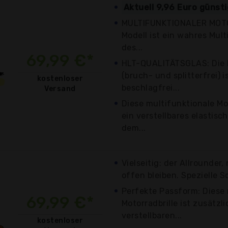
Aktuell 9,96 Euro günst
MULTIFUNKTIONALER MOT
Modell ist ein wahres Mult
des...
69,99 €*
HLT-QUALITÄTSGLAS: Die 
(bruch- und splitterfrei) i
kostenloser
beschlagfrei...
Versand
Diese multifunktionale Mo
ein verstellbares elastisc
dem...
Vielseitig: der Allrounde
offen bleiben. Spezielle S
Perfekte Passform: Diese 
69,99 €*
Motorradbrille ist zusätzl
verstellbaren...
kostenloser