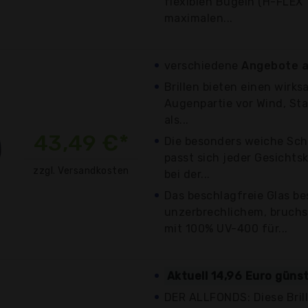
flexiblen Bügeln (H-FLE
maximalen...
verschiedene
Angebote a
Brillen bieten einen wirk
Augenpartie vor Wind, St
als...
43,49 €*
Die besonders weiche Sc
passt sich jeder Gesichtsk
zzgl. Versandkosten
bei der...
Das beschlagfreie Glas be
unzerbrechlichem, bruchs
mit 100% UV-400 für...
Aktuell 14,96 Euro güns
DER ALLFONDS: Diese Brille