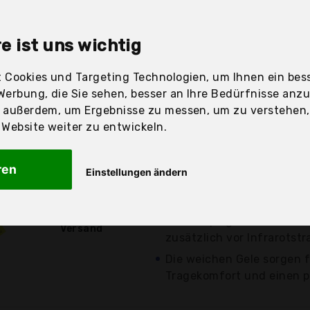
sandfertig
e ist uns wichtig
 Cookies und Targeting Technologien, um Ihnen ein bess
Preis
Beschre
Werbung, die Sie sehen, besser an Ihre Bedürfnisse anz
r außerdem, um Ergebnisse zu messen, um zu verstehen
Günstigstes Angebot
ebsite weiter zu entwickeln.
Aktuell 10,08 Euro güns
Hohe Reduzierung der So
ren
Einstellungen ändern
Filterkategorie 3 mit eine
14,87 €*
von...
kostenloser
Die verspiegelte Ausführu
Versand
zusätzlich vor Infrarotstr
Die weichen Gele sorgen f
Tragekomfort und einen p