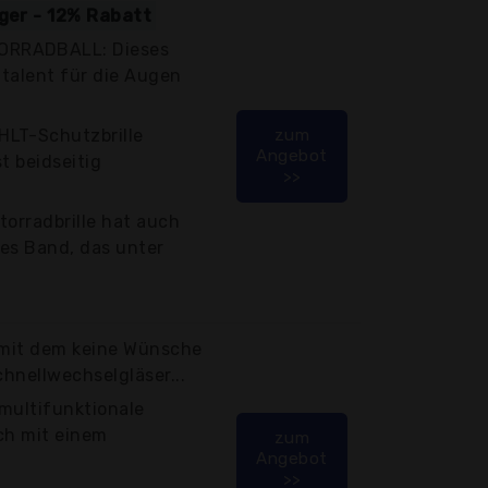
iger - 12% Rabatt
ORRADBALL: Dieses
italent für die Augen
HLT-Schutzbrille
zum
Angebot
st beidseitig
>>
torradbrille hat auch
hes Band, das unter
r, mit dem keine Wünsche
chnellwechselgläser...
multifunktionale
ich mit einem
zum
Angebot
>>