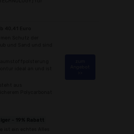
X TECHNOLOGY) für
b 40,41 Euro
samen Schutz der
aub und Sand und sind
haumstoffpolsterung
zum
Angebot
ontur ideal an und ist
>>
steht aus
icherem Polycarbonat
tiger - 19% Rabatt
 ist ein echtes Alles