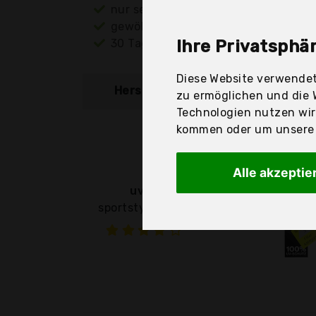
nur seriöse Anbieter
gewöhnlich noch am selben Tag ver
30 Tage Rückgaberecht
Ihre Privatsphär
Diese Website verwendet
Hersteller
Produkt
zu ermöglichen und die 
Technologien nutzen wi
kommen oder um unsere W
Alle akzeptie
uvex
sportstyle 204 -