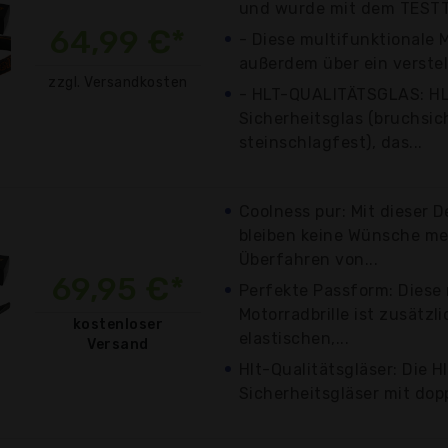
und wurde mit dem TESTTE
64,99 €*
- Diese multifunktionale M
außerdem über ein verstell
zzgl. Versandkosten
- HLT-QUALITÄTSGLAS: HL
Sicherheitsglas (bruchsic
steinschlagfest), das...
Coolness pur: Mit dieser 
bleiben keine Wünsche me
Überfahren von...
69,95 €*
Perfekte Passform: Diese 
Motorradbrille ist zusätzl
kostenloser
elastischen,...
Versand
Hlt-Qualitätsgläser: Die 
Sicherheitsgläser mit dopp