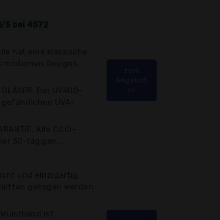
1/5 bei 4572
le hat eine klassische
es modernen Designs
zum
Angebot
>>
 GLÄSER. Der UV400-
r gefährlichen UVA-
RANTIE. Alle CGID-
ner 30-tägigen...
icht und einzigartig,
Hälften gebogen werden
 Wulstband ist