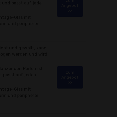
zum
t und passt auf jede
Angebot
>>
intage-Glas mit
rm und peripherer
icht und gewollt, kann
bogen werden und wird
länzenden Perlen ist
zum
t, passt auf jeden
Angebot
>>
intage-Glas mit
rm und peripherer