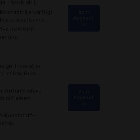
IL: SEHR GUT...
otorradbrille verfügt
zum
Angebot
bares elastisches...
>>
T-Kunststoff-
her und
Design-Innovation
hr offen. Beim
multifunktionale
zum
Angebot
ich mit einem
>>
Hlt-Kunststoff-
elter...