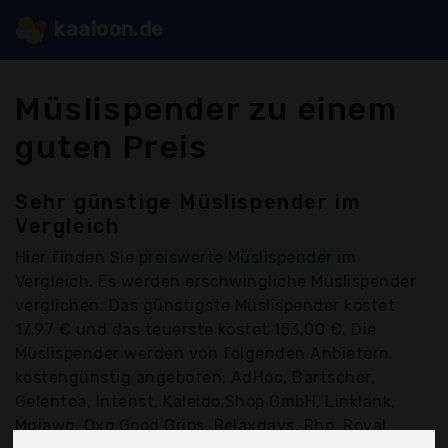
kaaloon.de
Müslispender zu einem
guten Preis
Sehr günstige Müslispender im
Vergleich
Hier finden Sie
preiswerte Müslispender
im
Vergleich. Es werden erschwingliche Müslispender
verglichen. Das günstigste Müslispender kostet
17,97 € und das teuerste kostet 153,00 €. Die
Müslispender werden von folgenden Anbietern
kostengünstig angeboten: AdHoc, Bartscher,
Gelentea, Intenst, Kaleido.Shop GmbH, Linklank,
Mojawo, Oxo Good Grips, Relaxdays, Rhp, Royal