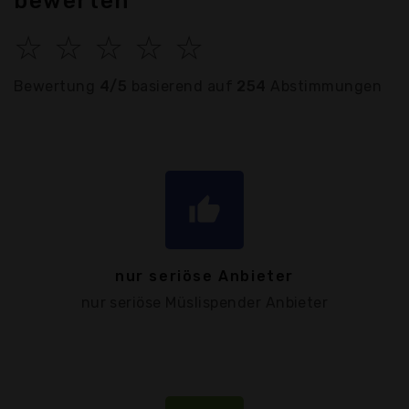
bewerten
☆
☆
☆
☆
☆
Bewertung
4/5
basierend auf
254
Abstimmungen
thumb_up
nur seriöse Anbieter
nur seriöse Müslispender Anbieter