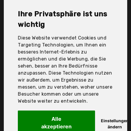
Catering, SanBouSi, United Entertainment, Der
Durchschnittspreis für ein Müslispender liegt bei
Ihre Privatsphäre ist uns
günstigen 70,48 €. Ein günstiges Müslispender
bedeutet nicht unbedingt, dass die Qualität oder
wichtig
die Leistung schlechter ist. Vergleichen Sie in Ruhe
die Angebote in der Tabelle.
Diese Website verwendet Cookies und
Targeting Technologien, um Ihnen ein
Ihre Vorteile
besseres Internet-Erlebnis zu
ermöglichen und die Werbung, die Sie
nur seriöse Anbieter
sehen, besser an Ihre Bedürfnisse
gewöhnlich noch am selben Tag versandfertig
anzupassen. Diese Technologien nutzen
30 Tage Rückgaberecht
wir außerdem, um Ergebnisse zu
messen, um zu verstehen, woher unsere
Besucher kommen oder um unsere
Website weiter zu entwickeln.
Einfach drücken
Alle
Einstellungen
akzeptieren
ändern