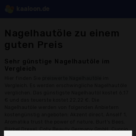
kaaloon.de
Nagelhautöle zu einem
guten Preis
Sehr günstige Nagelhautöle im
Vergleich
Hier finden Sie
preiswerte Nagelhautöle
im
Vergleich. Es werden erschwingliche Nagelhautöle
verglichen. Das günstigste Nagelhautöl kostet 6,17
€ und das teuerste kostet 22,22 €. Die
Nagelhautöle werden von folgenden Anbietern
kostengünstig angeboten: Akzent direct, Anself 1,
Aromatika trust the power of nature, Burt's Bees,
Bärbel Drexel, Coty Beauty Germany GmbH, Cuccio,