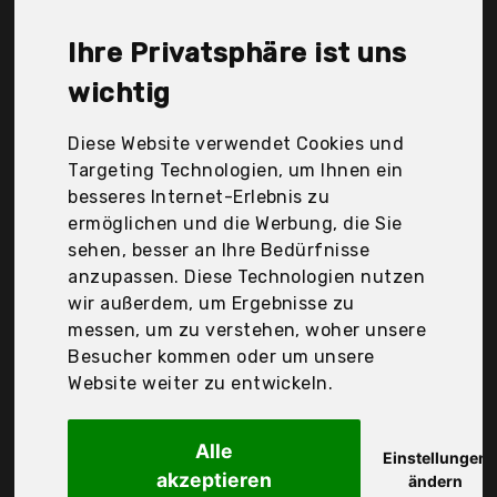
Logocos Naturkosmetik GmbH & Co. Kg, Made in
France, Maybelline, Mylee, Opi, Revlon Consumer
Ihre Privatsphäre ist uns
Products Corp., Sante Naturkosmetik, alessandro,
Der Durchschnittspreis für ein Nagelhautöl liegt bei
wichtig
günstigen 13,02 €. Ein günstiges Nagelhautöl
bedeutet nicht unbedingt, dass die Qualität oder
Diese Website verwendet Cookies und
die Leistung schlechter ist. Vergleichen Sie in Ruhe
Targeting Technologien, um Ihnen ein
die Angebote in der Tabelle.
besseres Internet-Erlebnis zu
ermöglichen und die Werbung, die Sie
Ihre Vorteile
sehen, besser an Ihre Bedürfnisse
anzupassen. Diese Technologien nutzen
nur seriöse Anbieter
wir außerdem, um Ergebnisse zu
gewöhnlich noch am selben Tag versandfertig
messen, um zu verstehen, woher unsere
30 Tage Rückgaberecht
Besucher kommen oder um unsere
Website weiter zu entwickeln.
Logocos Naturkosmetik GmbH & Co. Kg
Alle
Sante Naturkosmetik
Einstellungen
akzeptieren
ändern