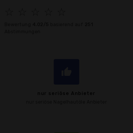
☆
☆
☆
☆
☆
Bewertung
4.02/5
basierend auf
251
Abstimmungen
thumb_up
nur seriöse Anbieter
nur seriöse Nagelhautöle Anbieter