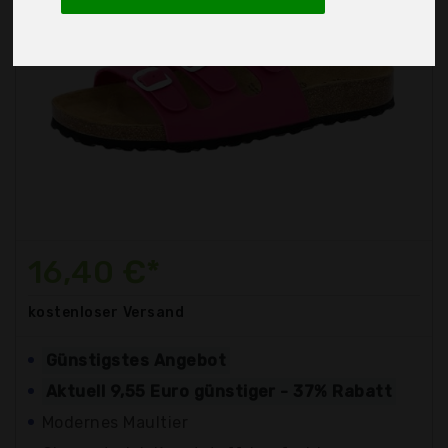
16,40 €*
kostenloser
Versand
Günstigstes Angebot
Aktuell 9,55 Euro günstiger - 37% Rabatt
Modernes Maultier