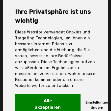
ein Pantoletten liegt bei günstigen 39,34 €. Ein
günstiges Pantoletten bedeutet nicht unbedingt,
Ihre Privatsphäre ist uns
dass die Qualität oder die Leistung schlechter ist.
Vergleichen Sie in Ruhe die Angebote in der Tabelle.
wichtig
Ihre Vorteile
Diese Website verwendet Cookies und
Targeting Technologien, um Ihnen ein
nur seriöse Anbieter
besseres Internet-Erlebnis zu
gewöhnlich noch am selben Tag versandfertig
ermöglichen und die Werbung, die Sie
30 Tage Rückgaberecht
sehen, besser an Ihre Bedürfnisse
anzupassen. Diese Technologien nutzen
wir außerdem, um Ergebnisse zu
Lico
messen, um zu verstehen, woher unsere
Damen Bioline
Besucher kommen oder um unsere
Website weiter zu entwickeln.
Alle
Einstellungen
akzeptieren
ändern