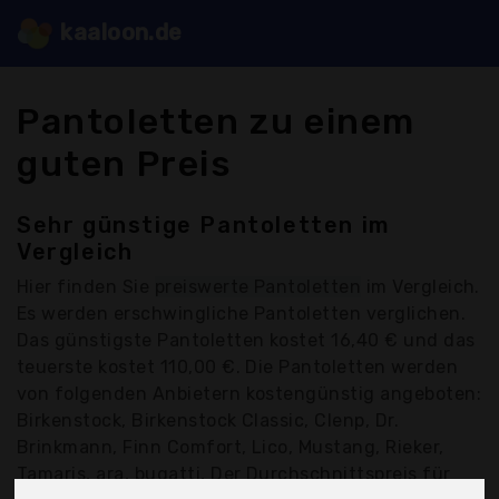
kaaloon.de
Pantoletten zu einem
guten Preis
Sehr günstige Pantoletten im
Vergleich
Hier finden Sie
preiswerte Pantoletten
im Vergleich.
Es werden erschwingliche Pantoletten verglichen.
Das günstigste Pantoletten kostet 16,40 € und das
teuerste kostet 110,00 €. Die Pantoletten werden
von folgenden Anbietern kostengünstig angeboten:
Birkenstock, Birkenstock Classic, Clenp, Dr.
Brinkmann, Finn Comfort, Lico, Mustang, Rieker,
Tamaris, ara, bugatti, Der Durchschnittspreis für