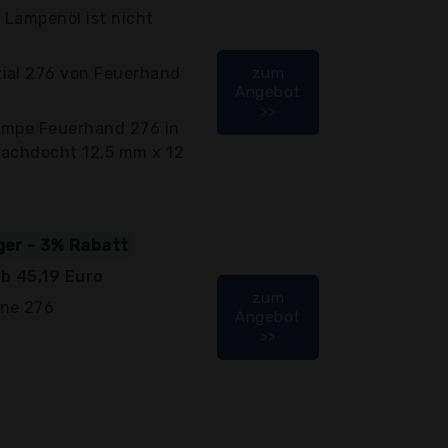
s Lampenöl ist nicht
ial 276 von Feuerhand
zum
Angebot
>>
ampe Feuerhand 276 in
 Flachdocht 12,5 mm x 12
iger - 3% Rabatt
b 45,19 Euro
zum
rne 276
Angebot
>>