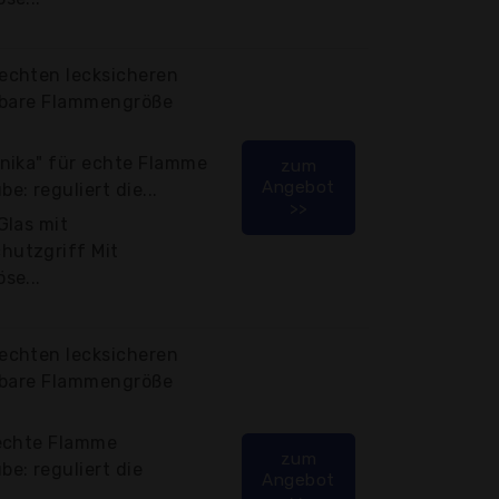
echten lecksicheren
lbare Flammengröße
nika" für echte Flamme
zum
Angebot
: reguliert die...
>>
Glas mit
utzgriff Mit
se...
echten lecksicheren
lbare Flammengröße
 echte Flamme
zum
e: reguliert die
Angebot