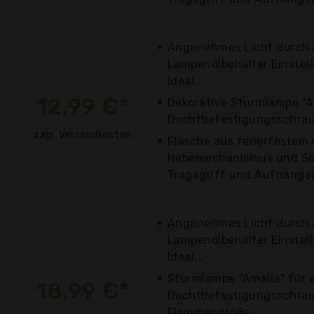
Angenehmes Licht durch 
Lampenölbehälter Einstel
Ideal...
12,99 €*
Dekorative Sturmlampe "A
Dochtbefestigungsschraube
zzgl. Versandkosten
Flasche aus feuerfestem 
Hebemechanismus und Sch
Tragegriff und Aufhängeö
Angenehmes Licht durch 
Lampenölbehälter Einstel
Ideal...
Sturmlampe "Amalia" für
18,99 €*
Dochtbefestigungsschraub
Flammengröße...