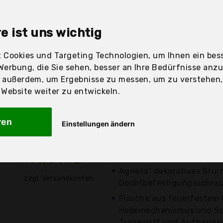
sandfertig
e ist uns wichtig
 Cookies und Targeting Technologien, um Ihnen ein bess
Werbung, die Sie sehen, besser an Ihre Bedürfnisse anz
Preis
Beschre
r außerdem, um Ergebnisse zu messen, um zu verstehen
ebsite weiter zu entwickeln.
Günstigstes Angebot
Aktuell 1,00 Euro günst
ren
Einstellungen ändern
Angenehmes Licht durch 
Lampenölbehälter Einstel
11,99 €*
Ideal...
Agneta" dekoratives Stur
zzgl. Versandkosten
Dochtbefestigungsschraube
Flasche aus feuerfestem 
Hebemechanismus und Sch
Tragegriff und Aufhängeö