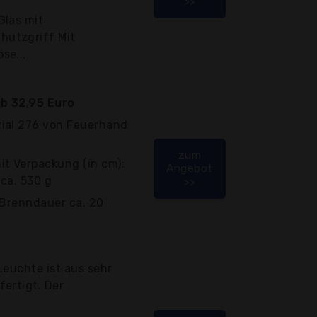
>>
Glas mit
utzgriff Mit
se...
b 32,95 Euro
ial 276 von Feuerhand
zum
it Verpackung (in cm):
Angebot
 ca. 530 g
>>
 Brenndauer ca. 20
Leuchte ist aus sehr
ertigt. Der