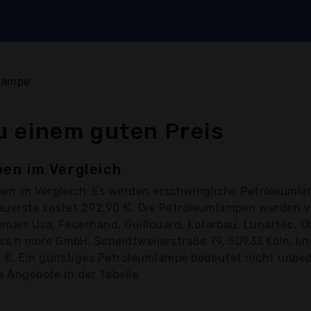
lampe
 einem guten Preis
en im Vergleich
pen
im Vergleich. Es werden erschwingliche Petroleumla
teuerste kostet 292,90 €. Die Petroleumlampen werden 
als Usa, Feuerhand, Guillouard, Kotarbau, Lunartec, O
s n more GmbH, Scheidtweilerstraße 79, 50933 Köln, lin
 €. Ein günstiges Petroleumlampe bedeutet nicht unbedi
e Angebote in der Tabelle.