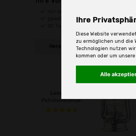
Ihre Vorteile
nur seriöse Anbieter
gewöhnlich noch am selben Tag ver
Ihre Privatsphär
30 Tage Rückgaberecht
Diese Website verwendet
zu ermöglichen und die 
Hersteller
Produkt
Technologien nutzen wi
kommen oder um unsere W
Alle akzeptie
Lunartec
Petroleumlampe: