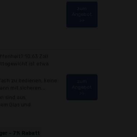
zum
Angebot
>>
fenheit? 10,63 Zoll
ettogewicht ist etwa
fach zu bedienen, keine
zum
Angebot
kann mit sicheren...
>>
en sind aus
gem Glas und
iger - 7% Rabatt