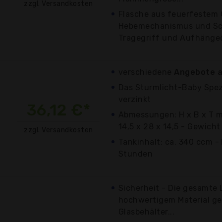
zzgl. Versandkosten
Flasche aus feuerfestem 
Hebemechanismus und Sch
Tragegriff und Aufhängeö
verschiedene
Angebote a
Das Sturmlicht-Baby Spez
verzinkt
36,12 €*
Abmessungen: H x B x T m
14,5 x 28 x 14,5 - Gewicht
zzgl. Versandkosten
Tankinhalt: ca. 340 ccm -
Stunden
Sicherheit - Die gesamte 
hochwertigem Material gef
Glasbehälter...