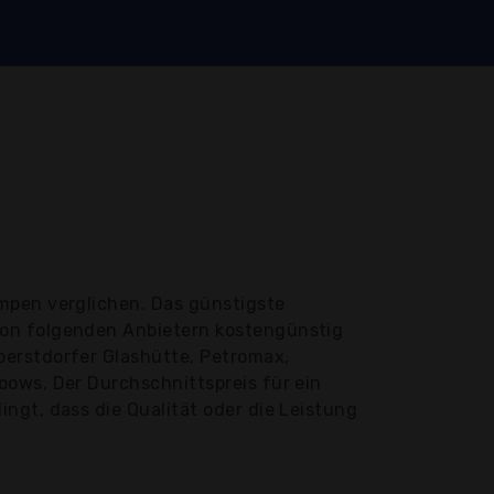
mpen verglichen. Das günstigste
von folgenden Anbietern kostengünstig
berstdorfer Glashütte, Petromax,
oows, Der Durchschnittspreis für ein
ngt, dass die Qualität oder die Leistung