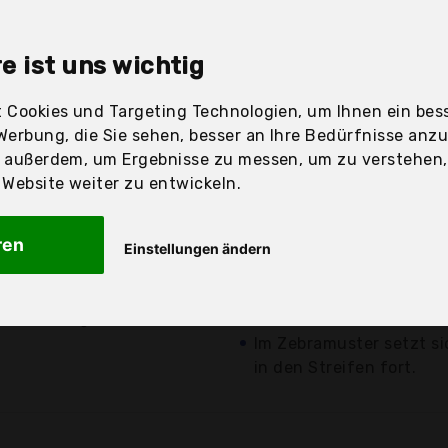
sandfertig
e ist uns wichtig
 Cookies und Targeting Technologien, um Ihnen ein bess
Werbung, die Sie sehen, besser an Ihre Bedürfnisse anz
Preis
Beschr
r außerdem, um Ergebnisse zu messen, um zu verstehen
ebsite weiter zu entwickeln.
Günstigstes Angebot
Fliegenfransen schützen
ren
Einstellungen ändern
oder lästigen Insekten. 
6,95 €*
Die Fliegenfänger lasse
Klettverschlüssen am Ha
zzgl. Versandkosten
Im Zebramuster setzt si
in den Streifen fort.