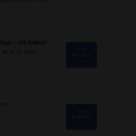
egebenenfalls vorher
tiger - 12% Rabatt
zum
 ab 10,26 Euro
Angebot
>>
hren
zum
Angebot
>>