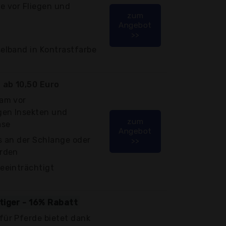
e vor Fliegen und
zum
Angebot
>>
elband in Kontrastfarbe
ab 10,50 Euro
sam vor
gen Insekten und
zum
ase
Angebot
s an der Schlange oder
>>
erden
eeinträchtigt
tiger - 16% Rabatt
für Pferde bietet dank