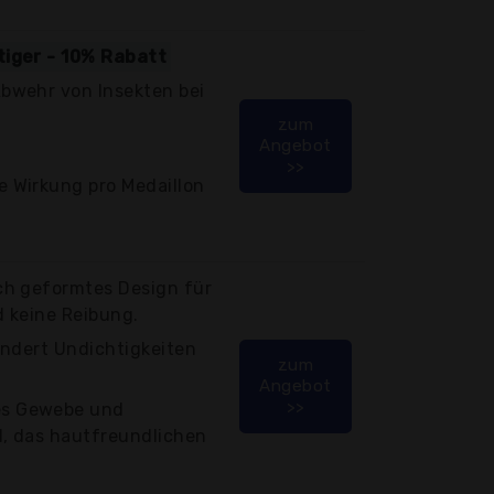
tiger - 10% Rabatt
Abwehr von Insekten bei
zum
Angebot
>>
e Wirkung pro Medaillon
ch geformtes Design für
d keine Reibung.
hindert Undichtigkeiten
zum
Angebot
>>
es Gewebe und
l, das hautfreundlichen