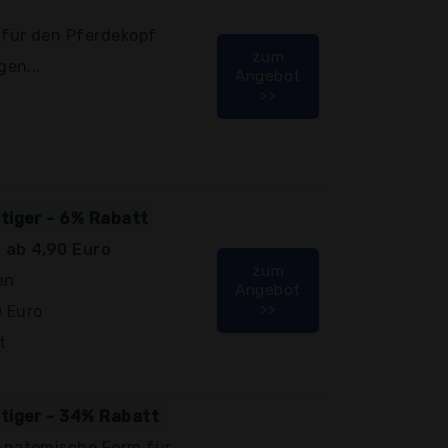
 für den Pferdekopf
zum
gen...
Angebot
>>
stiger - 6% Rabatt
 ab 4,90 Euro
zum
en
Angebot
>>
0 Euro
t
stiger - 34% Rabatt
Anatomische Form für