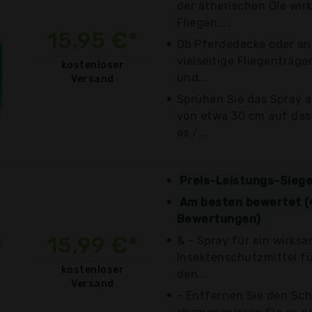
der ätherischen Öle wi
Fliegen,...
15,95 €*
Ob Pferdedecke oder and
vielseitige Fliegenträge
kostenloser
und...
Versand
Sprühen Sie das Spray 
von etwa 30 cm auf das 
es /...
Preis-Leistungs-Siege
Am besten bewertet (4
Bewertungen)
15,99 €*
& - Spray für ein wirks
Insektenschutzmittel für
kostenloser
den...
Versand
- Entfernen Sie den Sc