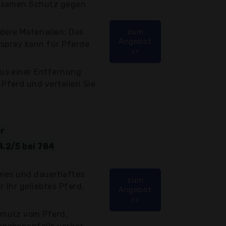
rksamen Schutz gegen
ere Materialien: Das
zum
Angebot
rspray kann für Pferde
>>
aus einer Entfernung
Pferd und verteilen Sie
r
.2/5 bei 784
ames und dauerhaftes
zum
 Ihr geliebtes Pferd,
Angebot
>>
hmutz vom Pferd,