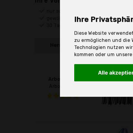
Ihre Vorteile
nur seriöse Anbieter
gewöhnlich noch am selben Tag ver
Ihre Privatsphär
30 Tage Rückgaberecht
Diese Website verwendet
zu ermöglichen und die 
Hersteller
Produkt
Technologien nutzen wi
kommen oder um unsere W
Alle akzeptie
Arbo-Inox®
Arbo-Inox -