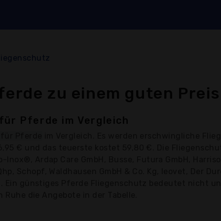
liegenschutz
ferde zu einem guten Preis
für Pferde im Vergleich
 für Pferde
im Vergleich. Es werden erschwingliche Flie
6,95 € und das teuerste kostet 59,80 €. Die Fliegensch
-Inox®, Ardap Care GmbH, Busse, Futura GmbH, Harrison
hp, Schopf, Waldhausen GmbH & Co. Kg, leovet, Der Durc
€. Ein günstiges Pferde Fliegenschutz bedeutet nicht un
in Ruhe die Angebote in der Tabelle.