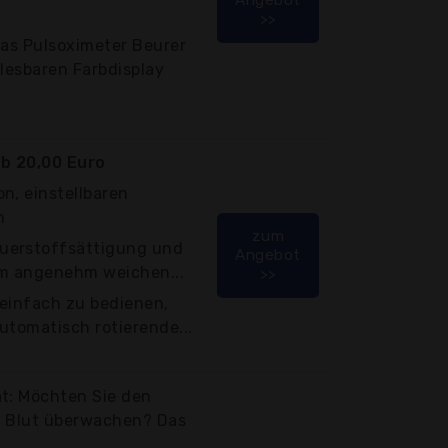
>>
Das Pulsoximeter Beurer
blesbaren Farbdisplay
b 20,00 Euro
n, einstellbaren
n
zum
uerstoffsättigung und
Angebot
em angenehm weichen...
>>
 einfach zu bedienen,
utomatisch rotierende...
ät: Möchten Sie den
m Blut überwachen? Das