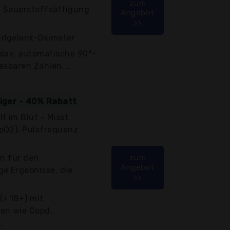
zum
 Sauerstoffsättigung
Angebot
>>
ndgelenk-Oximeter
play, automatische 90°-
esbaren Zahlen,...
tiger - 40% Rabatt
t im Blut - Misst
pO2), Pulsfrequenz
on für den
zum
Angebot
e Ergebnisse, die
>>
(> 18+) mit
en wie Copd,
.