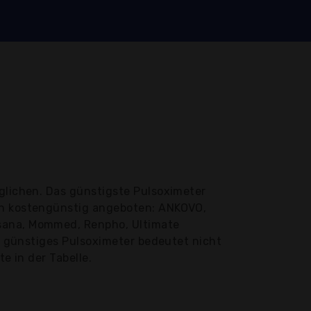
glichen. Das günstigste Pulsoximeter
ern kostengünstig angeboten: ANKOVO,
isana, Mommed, Renpho, Ultimate
in günstiges Pulsoximeter bedeutet nicht
e in der Tabelle.