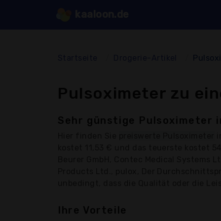
kaaloon.de
Startseite
Drogerie-Artikel
Pulsox
Pulsoximeter zu ei
Sehr günstige Pulsoximeter i
Hier finden Sie
preiswerte Pulsoximeter
i
kostet 11,53 € und das teuerste kostet 
Beurer GmbH, Contec Medical Systems Lt
Products Ltd., pulox, Der Durchschnittsp
unbedingt, dass die Qualität oder die Lei
Ihre Vorteile