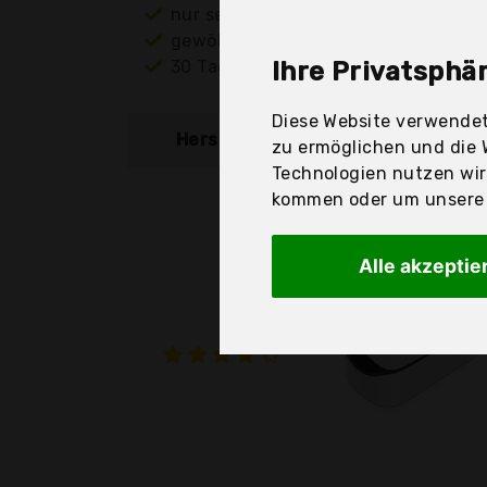
nur seriöse Anbieter
gewöhnlich noch am selben Tag ver
30 Tage Rückgaberecht
Ihre Privatsphär
Diese Website verwendet
Hersteller
Produkt
zu ermöglichen und die 
Technologien nutzen wi
kommen oder um unsere W
Alle akzeptie