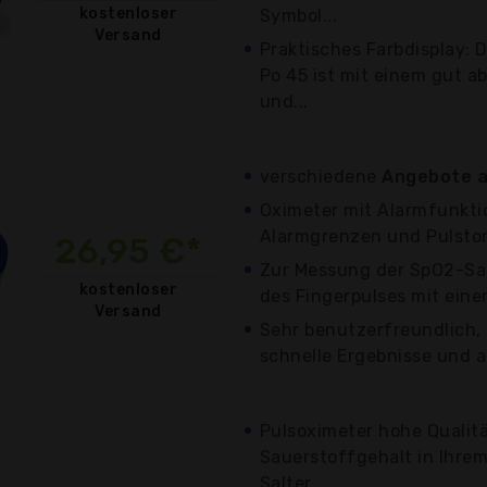
kostenloser
Symbol...
Versand
Praktisches Farbdisplay: 
Po 45 ist mit einem gut a
und...
verschiedene
Angebote a
Oximeter mit Alarmfunktio
Alarmgrenzen und Pulsto
26,95 €*
Zur Messung der SpO2-Sa
kostenloser
des Fingerpulses mit ein
Versand
Sehr benutzerfreundlich,
schnelle Ergebnisse und a
Pulsoximeter hohe Qualit
Sauerstoffgehalt in Ihre
Salter...