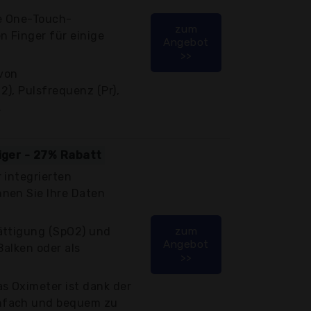
e One-Touch-
zum
n Finger für einige
Angebot
>>
von
), Pulsfrequenz (Pr),
.
tiger - 27% Rabatt
 integrierten
nen Sie Ihre Daten
ättigung (SpO2) und
zum
Angebot
alken oder als
>>
 Oximeter ist dank der
nfach und bequem zu