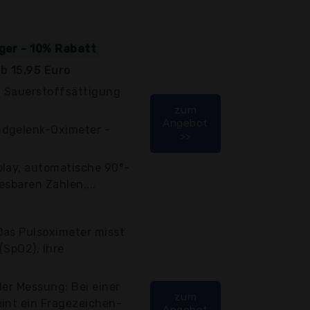
iger - 10% Rabatt
b 15,95 Euro
 Sauerstoffsättigung
zum
Angebot
ndgelenk-Oximeter -
>>
play, automatische 90°-
esbaren Zahlen,...
Das Pulsoximeter misst
(SpO2), Ihre
ler Messung: Bei einer
zum
eint ein Fragezeichen-
Angebot