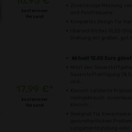
16,95 €*
Zuverlässige Messung von
kostenloser
und Pulsfrequenz
Versand
Kompaktes Design für Ha
Übersichtliches OLED-Dis
Drehung mit großen, gut l
Aktuell 12,00 Euro güns
Misst den Sauerstoffgehal
Sauerstoffsättigung (% S
und...
17,99 €*
Klinisch validierte Präzisi
Heimgebrauch: zuverlässig
kostenloser
klinisch...
Versand
Geeignet für Erwachsene 
gesundheitlichen Problem
Lungenentzündung oder..