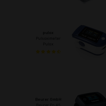
pulox
Pulsoximeter
Pulox
Beurer GmbH
Beurer Po 45