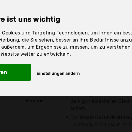
sandfertig
e ist uns wichtig
 Cookies und Targeting Technologien, um Ihnen ein bess
Preis
Beschre
Werbung, die Sie sehen, besser an Ihre Bedürfnisse anz
r außerdem, um Ergebnisse zu messen, um zu verstehen
Günstigstes Angebot
ebsite weiter zu entwickeln.
verschiedene
Angebote a
Einfach zu bedienen - Da
ren
Einstellungen ändern
Pulsoximeter misst schne
11,53 €*
Ihres Blutes....
Vielseitig - Ob Sauerstof
kostenloser
Versand
dem gut ablesbaren Oled-D
sofort...
Der ideale Gesundheitsbeg
Herzfrequenzmesser ist b