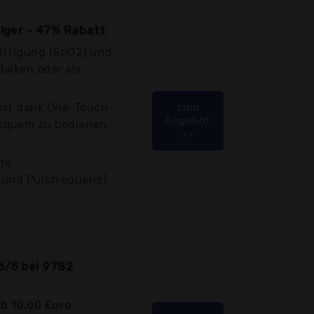
tiger - 47% Rabatt
ättigung (SpO2) und
alken oder als
ist dank One-Touch-
zum
Angebot
equem zu bedienen,
>>
rte
 und Pulsfrequenz)
6/5 bei 9782
b 10,00 Euro