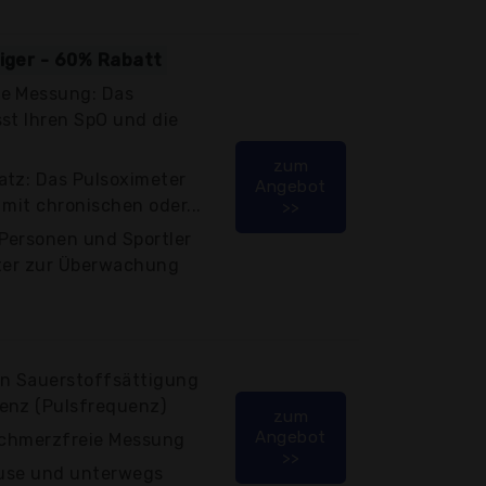
tiger - 60% Rabatt
ie Messung: Das
st Ihren SpO und die
zum
atz: Das Pulsoximeter
Angebot
 mit chronischen oder...
>>
Personen und Sportler
eter zur Überwachung
en Sauerstoffsättigung
enz (Pulsfrequenz)
zum
Angebot
 schmerzfreie Messung
>>
Hause und unterwegs