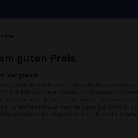
imeter
nem guten Preis
m Vergleich
m Vergleich. Es werden erschwingliche Pulsoximeter ver
54,77 €. Die Pulsoximeter werden von folgenden Anbiet
d., Csl-Computer, Helen of Troy, Homiee, Kernmed, Med
reis für ein Pulsoximeter liegt bei günstigen 24,43 €. E
stung schlechter ist. Vergleichen Sie in Ruhe die Angebot