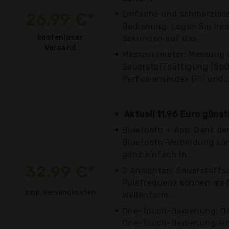
Einfache und schmerzlos
26,99 €*
Bedienung: Legen Sie Ihre
kostenloser
Sekunden auf das...
Versand
Messparameter: Messung 
Sauerstoffsättigung (SpO2
Perfusionsindex (Pi) und..
Aktuell 11,96 Euro güns
Bluetooth + App: Dank der
Bluetooth-Verbindung kön
ganz einfach in...
32,99 €*
2 Ansichten: Sauerstoffs
Pulsfrequenz können als B
zzgl. Versandkosten
Wellenform...
One-Touch-Bedienung: Das
One-Touch-Bedienung ei