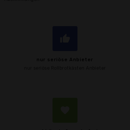
thumb_up
nur seriöse Anbieter
nur seriöse Rollbrotkästen Anbieter
favorite