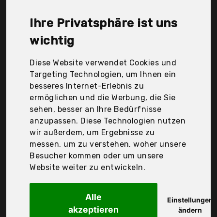
günstigen 41,42 €. Ein günstiges Rollbrotkasten
bedeutet nicht unbedingt, dass die Qualität oder
Ihre Privatsphäre ist uns
die Leistung schlechter ist. Vergleichen Sie in Ruhe
die Angebote in der Tabelle.
wichtig
Ihre Vorteile
Diese Website verwendet Cookies und
Targeting Technologien, um Ihnen ein
nur seriöse Anbieter
besseres Internet-Erlebnis zu
gewöhnlich noch am selben Tag versandfertig
ermöglichen und die Werbung, die Sie
30 Tage Rückgaberecht
sehen, besser an Ihre Bedürfnisse
anzupassen. Diese Technologien nutzen
wir außerdem, um Ergebnisse zu
Kadax
messen, um zu verstehen, woher unsere
geräumiger
Besucher kommen oder um unsere
Website weiter zu entwickeln.
Alle
Einstellungen
akzeptieren
ändern