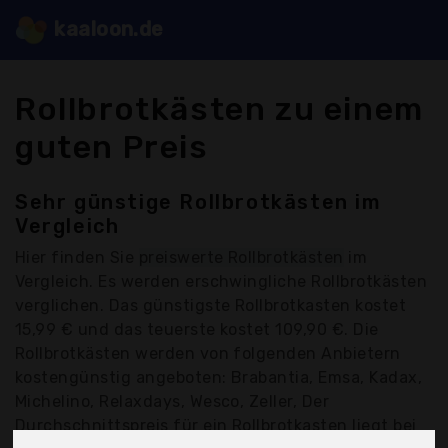
kaaloon.de
Rollbrotkästen zu einem
guten Preis
Sehr günstige Rollbrotkästen im
Vergleich
Hier finden Sie
preiswerte Rollbrotkästen
im
Vergleich. Es werden erschwingliche Rollbrotkästen
verglichen. Das günstigste Rollbrotkasten kostet
15,99 € und das teuerste kostet 109,90 €. Die
Rollbrotkästen werden von folgenden Anbietern
kostengünstig angeboten: Brabantia, Emsa, Kadax,
Michelino, Relaxdays, Wesco, Zeller, Der
Durchschnittspreis für ein Rollbrotkasten liegt bei