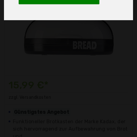
15,99 €*
zzgl. Versandkosten
Günstigstes Angebot
Funktioneller Brotkasten der Marke Kadax, der
sich hervorragend zur Aufbewahrung von Brot
und...