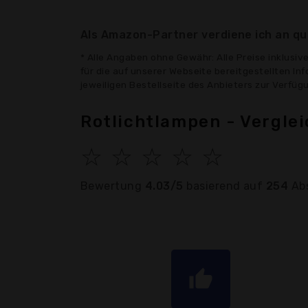
Als Amazon-Partner verdiene ich an qua
* Alle Angaben ohne Gewähr: Alle Preise inklusi
für die auf unserer Webseite bereitgestellten In
jeweiligen Bestellseite des Anbieters zur Verfü
Rotlichtlampen - Vergle
☆
☆
☆
☆
☆
Bewertung
4.03/5
basierend auf
254
Ab
thumb_up