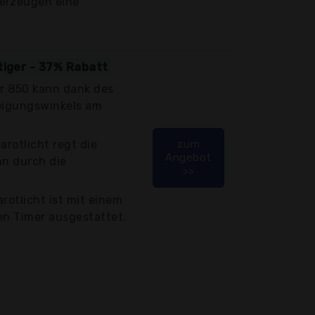
erzeugen eine
.
tiger - 37% Rabatt
 Ir 850 kann dank des
Neigungswinkels am
arotlicht regt die
zum
Angebot
nn durch die
>>
rotlicht ist mit einem
en Timer ausgestattet.