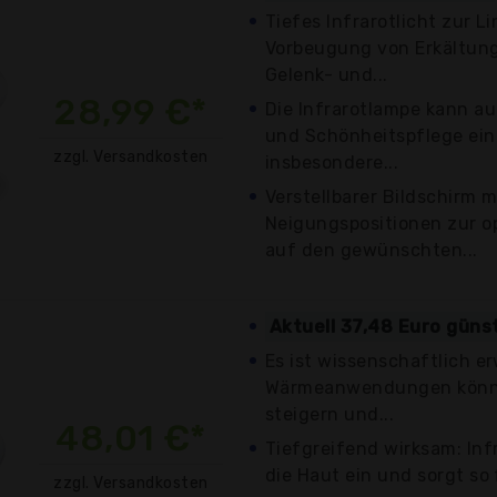
Tiefes Infrarotlicht zur 
Vorbeugung von Erkältun
Gelenk- und...
28,99 €*
Die Infrarotlampe kann a
und Schönheitspflege ein
zzgl. Versandkosten
insbesondere...
Verstellbarer Bildschirm m
Neigungspositionen zur o
auf den gewünschten...
Aktuell 37,48 Euro güns
Es ist wissenschaftlich er
Wärmeanwendungen könn
steigern und...
48,01 €*
Tiefgreifend wirksam: Infr
die Haut ein und sorgt so 
zzgl. Versandkosten