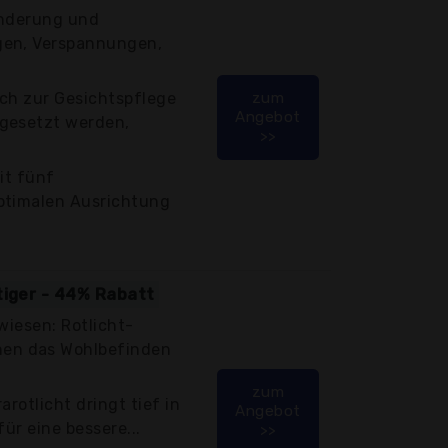
Linderung und
gen, Verspannungen,
uch zur Gesichtspflege
zum
Angebot
gesetzt werden,
>>
it fünf
ptimalen Ausrichtung
tiger - 44% Rabatt
wiesen: Rotlicht-
en das Wohlbefinden
zum
arotlicht dringt tief in
Angebot
für eine bessere...
>>