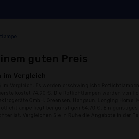
htlampe
einem guten Preis
 im Vergleich
n
im Vergleich. Es werden erschwingliche Rotlichtlampen
uerste kostet 74,90 €. Die Rotlichtlampen werden von f
ektrogeräte GmbH, Greensen, Hangsun, Longing Home, Med
Rotlichtlampe liegt bei günstigen 54,70 €. Ein günstige
hter ist. Vergleichen Sie in Ruhe die Angebote in der Ta