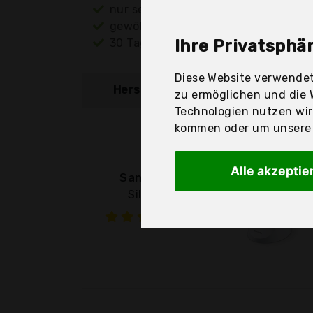
nur seriöse Anbieter
gewöhnlich noch am selben Tag ver
30 Tage Rückgaberecht
Ihre Privatsphär
Diese Website verwendet
Hersteller
Produkt
zu ermöglichen und die 
Technologien nutzen wi
kommen oder um unsere W
Alle akzeptie
Sanitas
Sil 16