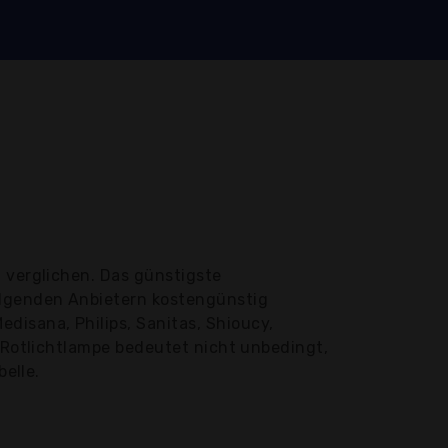
 verglichen. Das günstigste
olgenden Anbietern kostengünstig
isana, Philips, Sanitas, Shioucy,
s Rotlichtlampe bedeutet nicht unbedingt,
belle.