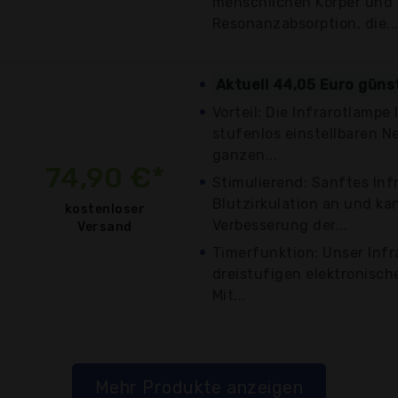
menschlichen Körper und 
Resonanzabsorption, die..
Aktuell 44,05 Euro güns
Vorteil: Die Infrarotlampe
stufenlos einstellbaren 
ganzen...
74,90 €*
Stimulierend: Sanftes Infr
Blutzirkulation an und ka
kostenloser
Verbesserung der...
Versand
Timerfunktion: Unser Infra
dreistufigen elektronisch
Mit...
Mehr Produkte anzeigen