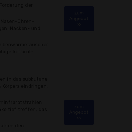
Förderung der
zum
Angebot
-Nasen-Ohren-
>>
gen, Nacken- und
heibenwärmetauscher
chige Infrarot-
nen in das subkutane
Körpers eindringen,
rninfrarotstrahlen
zum
ke tief treffen, das
Angebot
>>
rahlen den