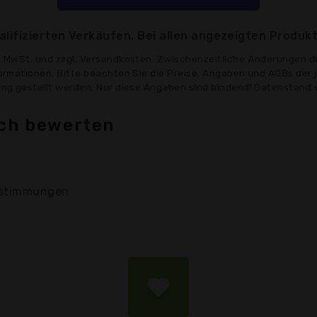
lifizierten Verkäufen. Bei allen angezeigten Produkt
ve MwSt. und zzgl. Versandkosten. Zwischenzeitliche Änderungen d
formationen. Bitte beachten Sie die Preise, Angaben und AGBs der 
gung gestellt werden. Nur diese Angaben sind bindend! Datenstand 
ich bewerten
stimmungen
favorite