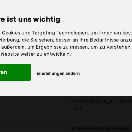
sandfertig
e ist uns wichtig
 Cookies und Targeting Technologien, um Ihnen ein bess
Preis
Beschre
Werbung, die Sie sehen, besser an Ihre Bedürfnisse anz
r außerdem, um Ergebnisse zu messen, um zu verstehen
Günstigstes Angebot
ebsite weiter zu entwickeln.
Tiefes Infrarotlicht kann
vielen Beschwerden unte
ren
Einstellungen ändern
28,90 €*
SIL 16 Infrarotlicht hat
Wirkung und erhöht die Blu
kostenloser
Versand
Anwendung auch zur Ges
Schönheitspflege, insbeso
Haut
Preis-Leistungs-Sieger