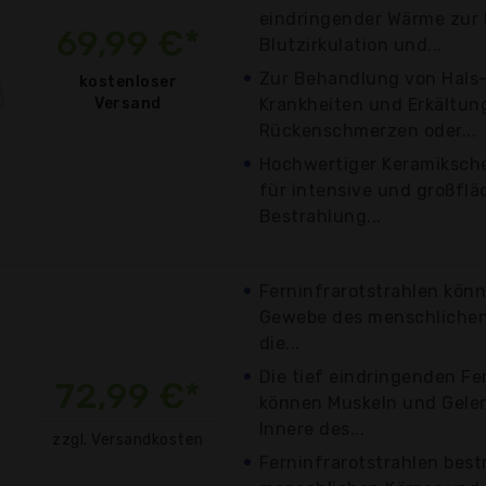
eindringender Wärme zur 
69,99 €*
Blutzirkulation und...
Zur Behandlung von Hals
kostenloser
Versand
Krankheiten und Erkältun
Rückenschmerzen oder...
Hochwertiger Keramiksc
für intensive und großflä
Bestrahlung...
Ferninfrarotstrahlen kön
Gewebe des menschlichen 
die...
Die tief eindringenden Fe
72,99 €*
können Muskeln und Gelen
Innere des...
zzgl. Versandkosten
Ferninfrarotstrahlen best