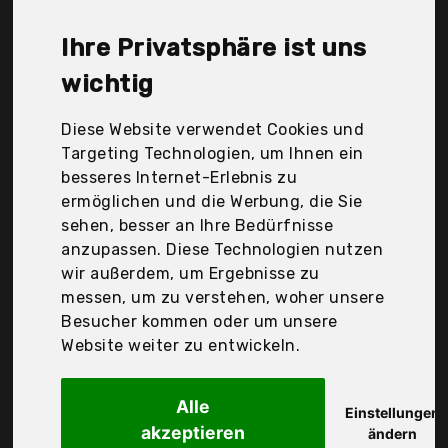
connectivity, Schwaiger GmbH, Symarix GmbH,
TechniSat, Tm, TronicXl, Der Durchschnittspreis für
Ihre Privatsphäre ist uns
ein Sat-Verteiler liegt bei günstigen 14,52 €. Ein
günstiges Sat-Verteiler bedeutet nicht unbedingt,
wichtig
dass die Qualität oder die Leistung schlechter ist.
Vergleichen Sie in Ruhe die Angebote in der Tabelle.
Diese Website verwendet Cookies und
Targeting Technologien, um Ihnen ein
Ihre Vorteile
besseres Internet-Erlebnis zu
ermöglichen und die Werbung, die Sie
nur seriöse Anbieter
sehen, besser an Ihre Bedürfnisse
gewöhnlich noch am selben Tag versandfertig
anzupassen. Diese Technologien nutzen
30 Tage Rückgaberecht
wir außerdem, um Ergebnisse zu
messen, um zu verstehen, woher unsere
Besucher kommen oder um unsere
Tm
Website weiter zu entwickeln.
Sat-Adapter T-Stück
Alle
Einstellungen
akzeptieren
ändern