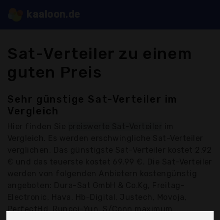
kaaloon.de
Sat-Verteiler zu einem
guten Preis
Sehr günstige Sat-Verteiler im
Vergleich
Hier finden Sie
preiswerte Sat-Verteiler
im
Vergleich. Es werden erschwingliche Sat-Verteiler
verglichen. Das günstigste Sat-Verteiler kostet 2,92
€ und das teuerste kostet 69,99 €. Die Sat-Verteiler
werden von folgenden Anbietern kostengünstig
angeboten: Dura-Sat GmbH & Co.Kg, Freitag-
Electronic, Hava, Hb-Digital, Justech, Movoja,
PerfectHd, Runcci-Yun, S/Conn maximum