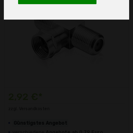
2,92 €*
zzgl. Versandkosten
Günstigstes Angebot
verschiedene
Angebote ab 0,79 Euro