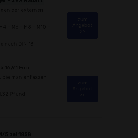
iger - 29% Rabatt
den der externen
zum
Angebot
 M4 - M6 - M8 - M10 -
>>
e nach DIN 13
b 16,91 Euro
n, die man anfassen
zum
Angebot
1,32 Pfund
>>
4/5 bei 1858