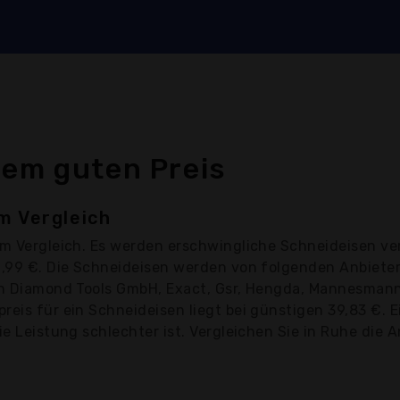
n
nem guten Preis
m Vergleich
m Vergleich. Es werden erschwingliche Schneideisen ve
11,99 €. Die Schneideisen werden von folgenden Anbiete
an Diamond Tools GmbH, Exact, Gsr, Hengda, Mannesmann,
reis für ein Schneideisen liegt bei günstigen 39,83 €.
ie Leistung schlechter ist. Vergleichen Sie in Ruhe die A