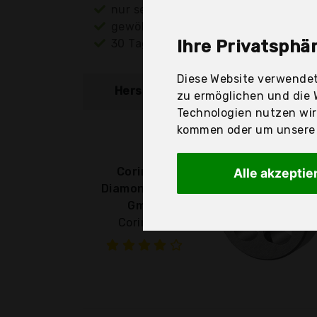
nur seriöse Anbieter
gewöhnlich noch am selben Tag ver
30 Tage Rückgaberecht
Ihre Privatsphär
Diese Website verwendet
Hersteller
Produkt
zu ermöglichen und die 
Technologien nutzen wi
kommen oder um unsere W
Corintian
Alle akzeptie
Diamond Tools
GmbH
Corintian