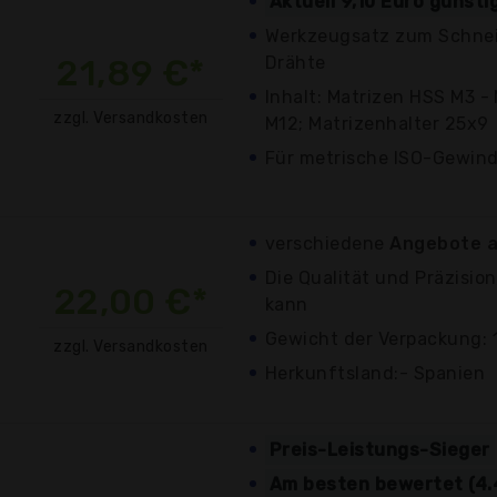
Aktuell 9,10 Euro günst
Werkzeugsatz zum Schnei
21,89 €*
Drähte
Inhalt: Matrizen HSS M3 -
zzgl. Versandkosten
M12; Matrizenhalter 25x9
Für metrische ISO-Gewind
verschiedene
Angebote a
Die Qualität und Präzisio
22,00 €*
kann
Gewicht der Verpackung: 
zzgl. Versandkosten
Herkunftsland:- Spanien
Preis-Leistungs-Sieger
Am besten bewertet (4.