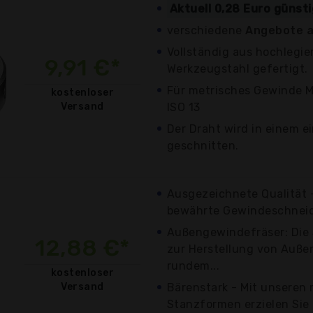
Aktuell 0,28 Euro günst
verschiedene
Angebote a
Vollständig aus hochlegi
9,91 €*
Werkzeugstahl gefertigt.
Für metrisches Gewinde M
kostenloser
Versand
ISO 13
Der Draht wird in einem e
geschnitten.
Ausgezeichnete Qualität -
bewährte Gewindeschneid
Außengewindefräser: Die
12,88 €*
zur Herstellung von Auß
rundem...
kostenloser
Versand
Bärenstark - Mit unseren
Stanzformen erzielen Si