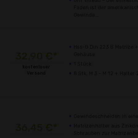
Unf thread - Der einheitli
Faden ist der amerikanisc
Gewinde...
Hss-G Din 223 B Matrize +
32,90 €*
Gehäuse
1 Stück
kostenloser
Versand
8 Stk. M 3 - M 12 + Halter 
Gewindeschneiden in ein
36,45 €*
Matrizenhalter aus Zinkdr
Schrauben zur Matrizenb