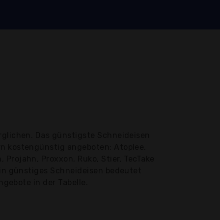
rglichen. Das günstigste Schneideisen
rn kostengünstig angeboten: Atoplee,
 Projahn, Proxxon, Ruko, Stier, TecTake
 Ein günstiges Schneideisen bedeutet
ngebote in der Tabelle.