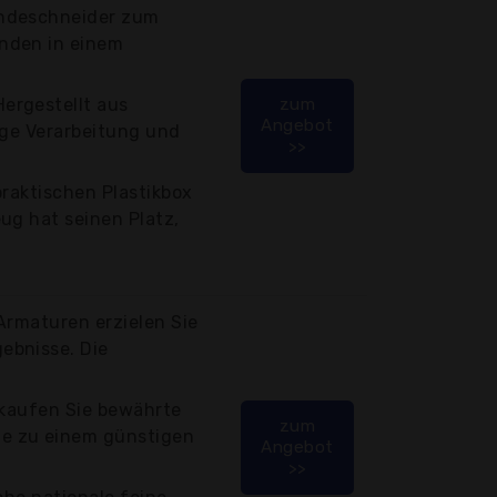
ndeschneider zum
nden in einem
ergestellt aus
zum
Angebot
ige Verarbeitung und
>>
praktischen Plastikbox
ug hat seinen Platz,
Armaturen erzielen Sie
ebnisse. Die
 kaufen Sie bewährte
zum
e zu einem günstigen
Angebot
>>