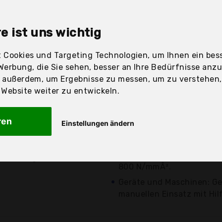
sandfertig
e ist uns wichtig
 Cookies und Targeting Technologien, um Ihnen ein bess
Preis
Beschre
Werbung, die Sie sehen, besser an Ihre Bedürfnisse anz
r außerdem, um Ergebnisse zu messen, um zu verstehen
Günstigstes Angebot
ebsite weiter zu entwickeln.
Besonderheit: Hocheffizi
Beidseitiger Schrägschnit
ren
Einstellungen ändern
Schneiden und...
6,20 €*
Anwendung: Schneidwerk
Außengewinde. Geeignet fü
zzgl. Versandkosten
800 N/mmÂ².
Geräte und Maschinen: Ge
manuellen Einsatz mit Hil