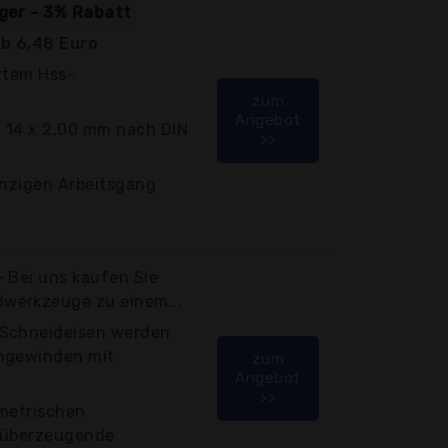
iger - 3% Rabatt
b 6,48 Euro
ertem Hss-
zum
Angebot
 14 x 2,00 mm nach DIN
>>
inzigen Arbeitsgang
 Bei uns kaufen Sie
werkzeuge zu einem...
 Schneideisen werden
engewinden mit
zum
Angebot
>>
 metrischen
e überzeugende