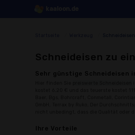
kaaloon.de
Startseite
Werkzeug
Schneideise
Schneideisen zu ei
Sehr günstige Schneideisen i
Hier finden Sie
preiswerte Schneideisen
i
kostet 6,20 € und das teuerste kostet 1
Baer, Bgs, Bohrcraft, Conmetall, Corinti
GmbH, Terrax by Ruko, Der Durchschnittsp
nicht unbedingt, dass die Qualität oder d
Ihre Vorteile