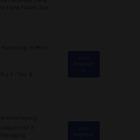
che nationale feine
he feine Faden. Das
 Halterung im Mini-
zum
Angebot
>>
25 x 9 / Msr 8
em Arbeitsgang
uckguss mit 5
zum
Angebot
efestigung