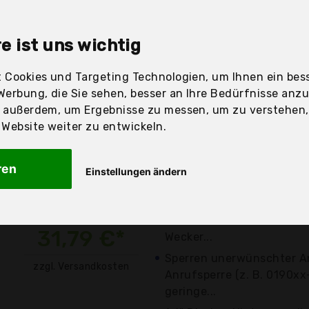
sandfertig
e ist uns wichtig
 Cookies und Targeting Technologien, um Ihnen ein bess
Werbung, die Sie sehen, besser an Ihre Bedürfnisse anz
Preis
Beschre
r außerdem, um Ergebnisse zu messen, um zu verstehen
ebsite weiter zu entwickeln.
Günstigstes Angebot
Aktuell 6,51 Euro günsti
ren
Einstellungen ändern
verschiedene
Angebote a
Automatischer Anrufbean
Aufnahmezeit, Telefonbuc
31,79 €*
Wecker...
Sperren unerwünschter An
zzgl. Versandkosten
Anrufsperre (z. B. 0190x
geringe...