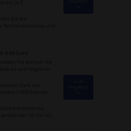
Angebot
e mit je 3
>>
cken Sie die
ie Telefonsteckdose und
b 0,00 Euro
hließen Sie einfach die
kdose an und beginnen
zum
erpassen Dank des
Angebot
orters (TAD) können
>>
 Das kontrastreiche
gonale von 1,8 Zoll ist...