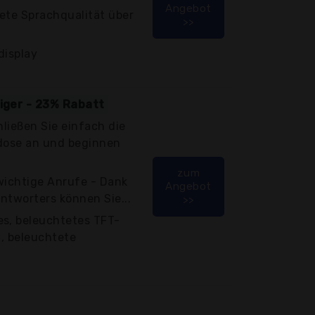
Angebot
ete Sprachqualität über
>>
display
tiger - 23% Rabatt
hließen Sie einfach die
kdose an und beginnen
zum
wichtige Anrufe - Dank
Angebot
ntworters können Sie...
>>
es, beleuchtetes TFT-
t, beleuchtete