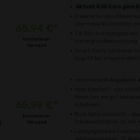
Aktuell 4,05 Euro günst
Erweiterter Anrufbeantwo
über neue Nachrichten pro
65,94 €*
1,8-Zoll-Grafikdisplay mit
kostenloser
Hintergrundbeleuchtung
Versand
Smart-Taste: blinkende A
Zugriff bei eingehendem
verschiedene
Angebote a
Mehr Komfort - das AS690 
Hand, hat ein gut lesbares
65,99 €*
intuitives...
Gute Sprachqualität - das
kostenloser
Freisprechprofile, ist mit
Versand
Leistungsstarke Funktione
Telefonnummern, 32 Numm