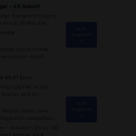
iger - 6% Rabatt
rter: Benachrichtigung
 Anruf, 30 Minuten...
zum
 weißer
Angebot
>>
nzeige und schneller
/verpasstem Anruf
b 60,01 Euro
liegt perfekt in der
 Display und ein
zum
Angebot
 Telefon bietet zwei
>>
 Hörgeräten kompatibel...
n - speichert bis zu 100
ern können dank...