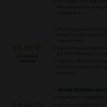
1,6" Display, Hintergrundb
Navigationstaste (4-Wege
Freisprechen,...
Strahlungsarmes Schnurlo
Modus mit einer dauerhaf
Signalstärke...
39,49 €*
Das Telefonbuch für 120 E
der DECT-Basisstation ve
kostenloser
Versand
Digitales Telefon mit Smar
Benachrichtigung über e
verpasste...
Aktuell 10,00 Euro güns
verschiedene
Angebote a
39,99 €*
Anrufbeantworter mit 20 