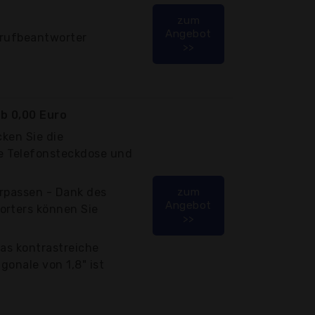
zum
Angebot
nrufbeantworter
>>
b 0,00 Euro
cken Sie die
ie Telefonsteckdose und
erpassen - Dank des
zum
Angebot
orters können Sie
>>
Das kontrastreiche
agonale von 1,8" ist