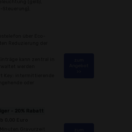
eleuchtung (gelb),
-Steuerung),
stelefon über Eco-
ten Reduzierung der
inträge kann zentral in
zum
Angebot
rwaltet werden
>>
t Key: intermittierende
ingehende oder
tiger - 20% Rabatt
b 0,00 Euro
Minuten Gravurzeit
zum