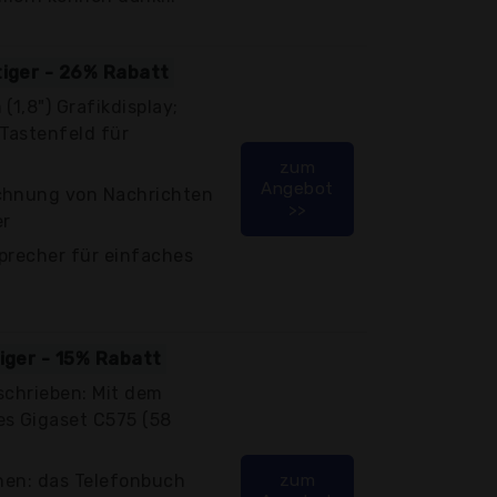
tiger - 26% Rabatt
(1,8") Grafikdisplay;
Tastenfeld für
zum
Angebot
ichnung von Nachrichten
>>
er
precher für einfaches
tiger - 15% Rabatt
schrieben: Mit dem
es Gigaset C575 (58
onen: das Telefonbuch
zum