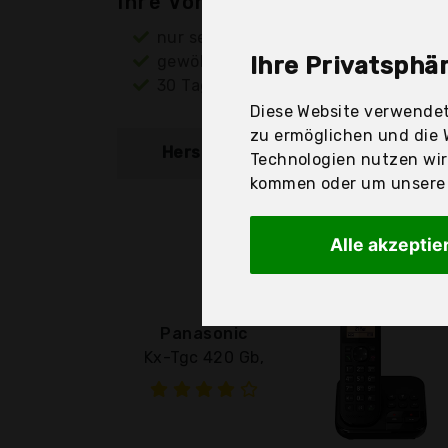
Ihre Vorteile
nur seriöse Anbieter
gewöhnlich noch am selben Tag ver
Ihre Privatsphär
30 Tage Rückgaberecht
Diese Website verwendet
zu ermöglichen und die 
Hersteller
Produkt
Technologien nutzen wi
kommen oder um unsere W
Alle akzeptie
Panasonic
Kx-Tgc 420 Gb,