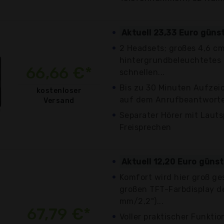
Aktuell 23,33 Euro güns
2 Headsets; großes 4,6 cm 
hintergrundbeleuchtetes 
66,66 €*
schnellen...
Bis zu 30 Minuten Aufze
kostenloser
auf dem Anrufbeantwort
Versand
Separater Hörer mit Lauts
Freisprechen
Aktuell 12,20 Euro güns
Komfort wird hier groß ge
großen TFT-Farbdisplay d
mm/2,2")...
67,79 €*
Voller praktischer Funkti