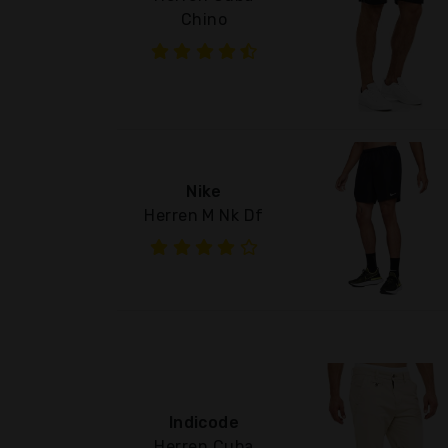
Chino
Nike
Herren M Nk Df
Indicode
Herren Cuba