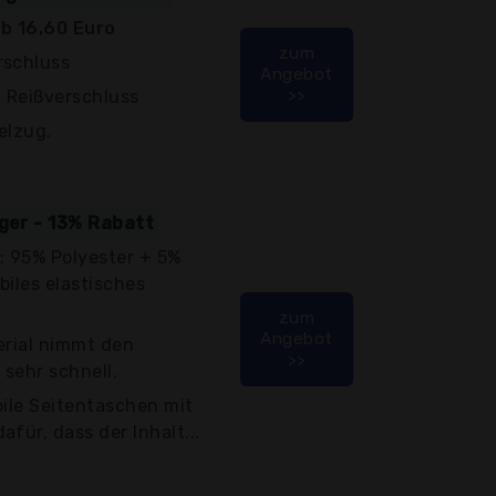
b 16,60 Euro
zum
rschluss
Angebot
>>
 Reißverschluss
elzug.
iger - 13% Rabatt
 95% Polyester + 5%
biles elastisches
zum
Angebot
erial nimmt den
>>
sehr schnell.
bile Seitentaschen mit
für, dass der Inhalt...