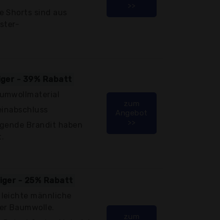
>>
e Shorts sind aus
ster-
tiger - 39% Rabatt
umwollmaterial
zum
einabschluss
Angebot
>>
egende Brandit haben
.
tiger - 25% Rabatt
leichte männliche
er Baumwolle.
zum