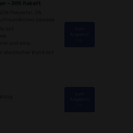
iger - 30% Rabatt
25% Polyester, 5%
autfreundliches Gewebe
ts mit
zum
Angebot
wei
>>
ne und eine...
: elastischer Bund mit
zum
delzug
Angebot
>>