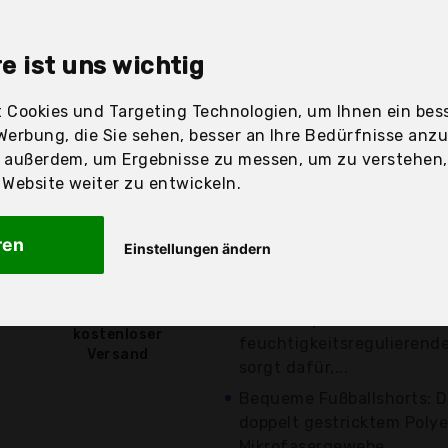
sandfertig
e ist uns wichtig
 Cookies und Targeting Technologien, um Ihnen ein bess
Preis
Beschre
Werbung, die Sie sehen, besser an Ihre Bedürfnisse anz
r außerdem, um Ergebnisse zu messen, um zu verstehen
Günstigstes Angebot
ebsite weiter zu entwickeln.
Aktuell 7,95 Euro günst
Lässige Trainingsshorts fü
ren
Einstellungen ändern
Sportshorts haben eine I
Polyester....
10,00 €*
Herren-Sportshorts mit Dr
kostenloser
feuchtigkeitsregulierend
Versand
sorgt dafür,...
Bequeme Fußballshorts: D
doppelt gestricktem Polye
Mikrofasergewebe...