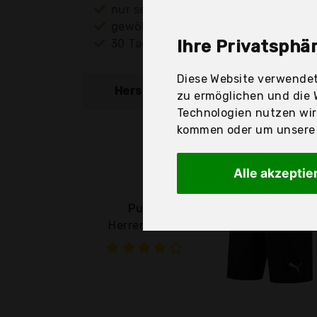
nur seriöse Anbieter
gewöhnlich noch am selben Tag ver
30 Tage Rückgaberecht
Ihre Privatsphär
Diese Website verwendet
Hersteller
Produkt
zu ermöglichen und die 
Technologien nutzen wi
kommen oder um unsere W
Alle akzeptie
Puma
Herren Hose,