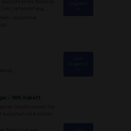
Rutschfestes Material,
Angebot
 (im Lieferumfang...
>>
hen, verdeckter
uss.
zum
Angebot
>>
delzug
iger - 18% Rabatt
schen Shorts lassen Sie
l aussehen und sollten
er Shorts ist wie
zum