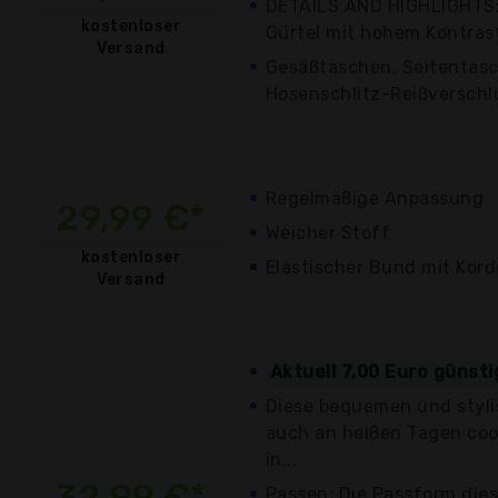
DETAILS AND HIGHLIGHTS: 
kostenloser
Gürtel mit hohem Kontrast
Versand
Gesäßtaschen, Seitentasc
Hosenschlitz-Reißverschl
Regelmäßige Anpassung
29,99 €*
Weicher Stoff
kostenloser
Elastischer Bund mit Kor
Versand
Aktuell 7,00 Euro günst
Diese bequemen und styli
auch an heißen Tagen coo
in...
32,99 €*
Passen: Die Passform dies