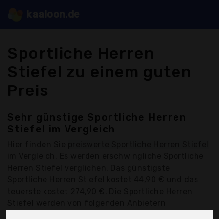
kaaloon.de
Sportliche Herren
Stiefel zu einem guten
Preis
Sehr günstige Sportliche Herren
Stiefel im Vergleich
Hier finden Sie
preiswerte Sportliche Herren Stiefel
im Vergleich. Es werden erschwingliche Sportliche
Herren Stiefel verglichen. Das günstigste
Sportliche Herren Stiefel kostet 44,90 € und das
teuerste kostet 274,90 €. Die Sportliche Herren
Stiefel werden von folgenden Anbietern
kostengünstig angeboten: Adidas, Bohmberg, Elten,