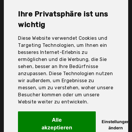
Haix, Hitmars, Jori, Lupos, Timberland, Under
Armour, Uvex, s.Oliver, Der Durchschnittspreis für
Ihre Privatsphäre ist uns
ein Sportliche Herren Stiefel liegt bei günstigen
wichtig
126,15 €. Ein günstiges Sportliche Herren Stiefel
bedeutet nicht unbedingt, dass die Qualität oder
Diese Website verwendet Cookies und
die Leistung schlechter ist. Vergleichen Sie in Ruhe
Targeting Technologien, um Ihnen ein
die Angebote in der Tabelle.
besseres Internet-Erlebnis zu
ermöglichen und die Werbung, die Sie
Ihre Vorteile
sehen, besser an Ihre Bedürfnisse
nur seriöse Anbieter
anzupassen. Diese Technologien nutzen
gewöhnlich noch am selben Tag versandfertig
wir außerdem, um Ergebnisse zu
30 Tage Rückgaberecht
messen, um zu verstehen, woher unsere
Besucher kommen oder um unsere
Website weiter zu entwickeln.
Jori
Sicherheitsschuhe
Alle
Einstellungen
akzeptieren
ändern