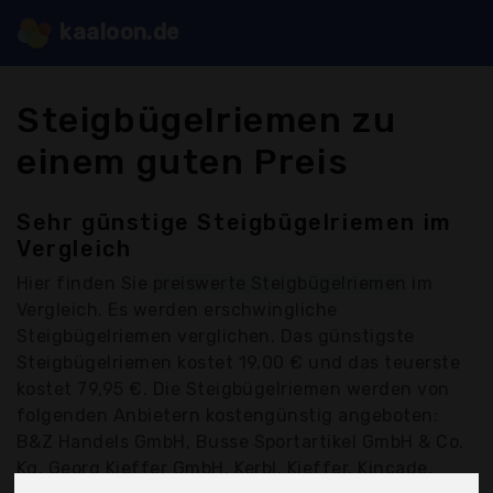
kaaloon.de
Steigbügelriemen zu
einem guten Preis
Sehr günstige Steigbügelriemen im
Vergleich
Hier finden Sie
preiswerte Steigbügelriemen
im
Vergleich. Es werden erschwingliche
Steigbügelriemen verglichen. Das günstigste
Steigbügelriemen kostet 19,00 € und das teuerste
kostet 79,95 €. Die Steigbügelriemen werden von
folgenden Anbietern kostengünstig angeboten:
B&Z Handels GmbH, Busse Sportartikel GmbH & Co.
Kg, Georg Kieffer GmbH, Kerbl, Kieffer, Kincade,