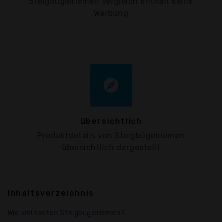
Steigbügelriemen Vergleich enthält keine
Werbung
explore
übersichtlich
Produktdetails von Steigbügelriemen
übersichtlich dargestellt
Inhaltsverzeichnis
Wie viel kosten Steigbügelriemen?