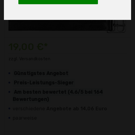
19,00 €*
zzgl. Versandkosten
Günstigstes Angebot
Preis-Leistungs-Sieger
Am besten bewertet (4.6/5 bei 164
Bewertungen)
verschiedene
Angebote ab 14,06 Euro
paarweise