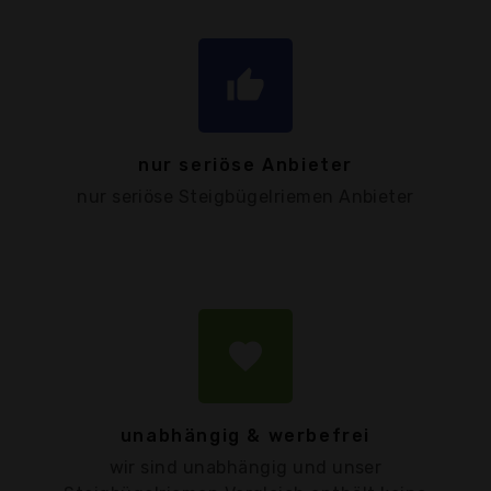
thumb_up
nur seriöse Anbieter
nur seriöse Steigbügelriemen Anbieter
favorite
unabhängig & werbefrei
wir sind unabhängig und unser