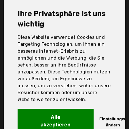
Passier, Tysons Breeches, Waldhausen, Wintec, Der
Durchschnittspreis für ein Steigbügelriemen liegt
Ihre Privatsphäre ist uns
bei günstigen 47,90 €. Ein günstiges
Steigbügelriemen bedeutet nicht unbedingt, dass
wichtig
die Qualität oder die Leistung schlechter ist.
Vergleichen Sie in Ruhe die Angebote in der Tabelle.
Diese Website verwendet Cookies und
Targeting Technologien, um Ihnen ein
Ihre Vorteile
besseres Internet-Erlebnis zu
ermöglichen und die Werbung, die Sie
nur seriöse Anbieter
sehen, besser an Ihre Bedürfnisse
gewöhnlich noch am selben Tag versandfertig
anzupassen. Diese Technologien nutzen
30 Tage Rückgaberecht
wir außerdem, um Ergebnisse zu
messen, um zu verstehen, woher unsere
Besucher kommen oder um unsere
Kerbl
Website weiter zu entwickeln.
32639/1
Alle
Einstellungen
akzeptieren
ändern