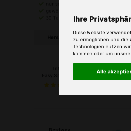
nur seriöse Anbieter
gewöhnlich noch am selben Tag ver
30 Tage Rückgaberecht
Ihre Privatsphär
Diese Website verwendet
Hersteller
Produkt
zu ermöglichen und die 
Technologien nutzen wi
kommen oder um unsere W
Intex
Alle akzeptie
Easy Set Pool -
Bestway