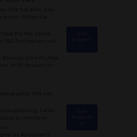
b 105,07 Euro
y-Pool hat alles, was
r macht. Kühlen Sie
 Steel Pro Max 56406
zum
Angebot
on 305 Zentimetern und
>>
r Bestway Steel Pro Max
ren. In 30 Minuten ist
serkapazität 90% voll:
Poolauskleidung, Farbe:
zum
Angebot
rkzeug zu montieren
>>
che
griertes Ablassventil