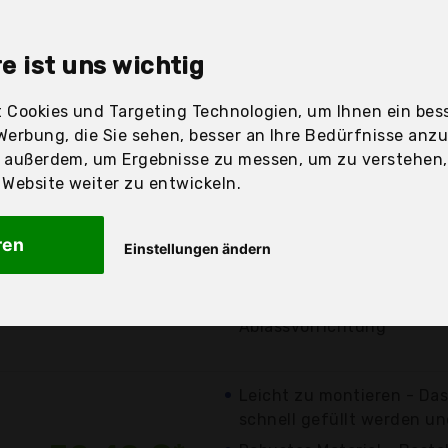
sandfertig
e ist uns wichtig
 Cookies und Targeting Technologien, um Ihnen ein bess
Preis
Beschre
Werbung, die Sie sehen, besser an Ihre Bedürfnisse anz
r außerdem, um Ergebnisse zu messen, um zu verstehen
Günstigstes Angebot
ebsite weiter zu entwickeln.
Aktuell 44,15 Euro güns
29,85 €*
Drei Schichten aus superr
ren
Einstellungen ändern
Luftventil mit Rückschla
zzgl. Versandkosten
Doppeltes Sicherheitsabla
Ablassvorrichtung
Leicht zu montieren - Da
schnell gefüllt werden und