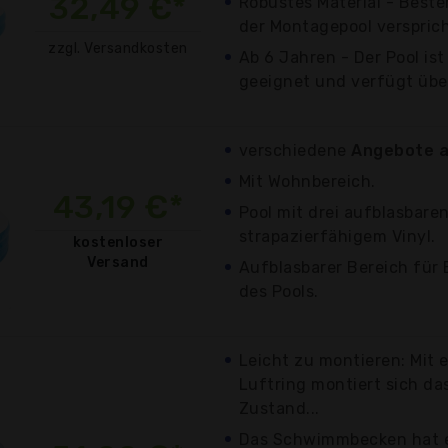
32,49 €*
Robustes Material - Beste
der Montagepool versprich
zzgl. Versandkosten
Ab 6 Jahren - Der Pool ist
geeignet und verfügt über 
verschiedene
Angebote a
Mit Wohnbereich.
43,19 €*
Pool mit drei aufblasbare
strapazierfähigem Vinyl.
kostenloser
Versand
Aufblasbarer Bereich für
des Pools.
Leicht zu montieren: Mit
Luftring montiert sich da
Zustand...
Das Schwimmbecken hat ei