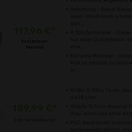
verschiedene
Angebote a
Abkühlung - Dieser Bestwa
einen Urlaub noch schöne
sich...
117,96 €*
Ã 305 Zentimeter - Dieser
hat einen Durchmesser v
kostenloser
eine...
Versand
Einfache Montage - Diese
Pool ist einfach zu montie
er...
Größe: D 305 x 76 cm, Was
4.678 Liter
189,99 €*
Stabile TriTech-Material-
Blau, leicht und ohne We
zzgl. Versandkosten
PVC-Band bietet zusätzli
Seitenwandstabilität, inte