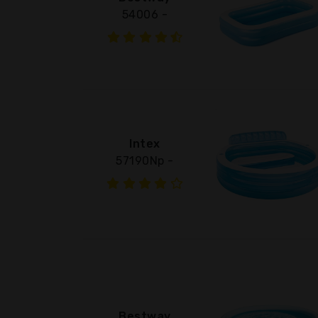
54006 -
Intex
57190Np -
Bestway