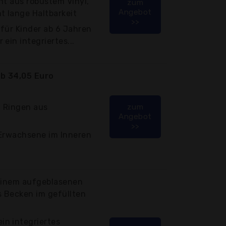
ht aus robustem Vinyl,
zum
Angebot
t lange Haltbarkeit
>>
 für Kinder ab 6 Jahren
ein integriertes...
b 34,05 Euro
n Ringen aus
zum
Angebot
>>
 Erwachsene im Inneren
 einem aufgeblasenen
s Becken im gefüllten
n integriertes