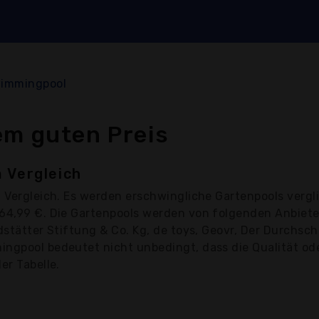
immingpool
em guten Preis
 Vergleich
 Vergleich. Es werden erschwingliche Gartenpools verg
664,99 €. Die Gartenpools werden von folgenden Anbiet
dstätter Stiftung & Co. Kg, de toys, Geovr, Der Durchsch
ngpool bedeutet nicht unbedingt, dass die Qualität oder
er Tabelle.