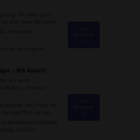
g sorgt für sehr gute
tet sich beim Befüllen...
zum
VC, mit einem
Angebot
>>
rpumpe ist möglich
tiger - 15% Rabatt
der als auch
 Model-L Pool mit
zum
tallation des Pools ist
Angebot
Handgriffen ist der...
>>
 aus gewebeverstärktem
nglebig und UV-