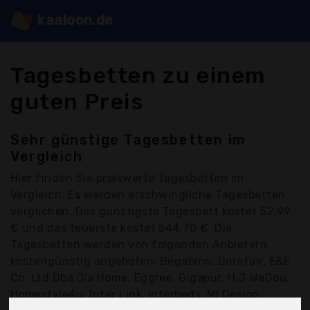
kaaloon.de
Tagesbetten zu einem
guten Preis
Sehr günstige Tagesbetten im
Vergleich
Hier finden Sie
preiswerte Tagesbetten
im
Vergleich. Es werden erschwingliche Tagesbetten
verglichen. Das günstigste Tagesbett kostet 52,99
€ und das teuerste kostet 544,70 €. Die
Tagesbetten werden von folgenden Anbietern
kostengünstig angeboten: Begabino, Dorafair, E&E
Co. Ltd Dba Jla Home, Eggree, Gigapur, H.J WeDoo,
Homestyle4u, Inter Link, Interbeds, Ml Design