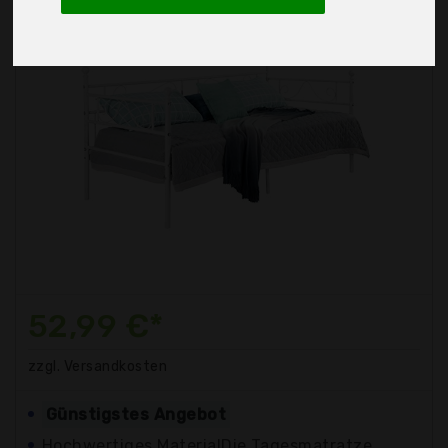
52,99 €*
zzgl. Versandkosten
Günstigstes Angebot
Hochwertiges MaterialDie Tagesmatratze