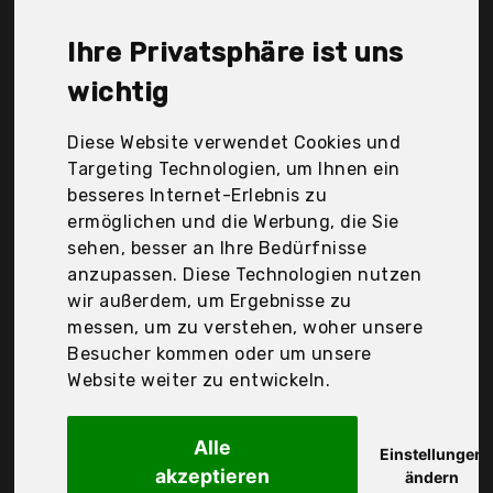
modern living, Montafox, Tidyard, [en.casa], vidaXl,
Der Durchschnittspreis für ein Tagesbett liegt bei
Ihre Privatsphäre ist uns
günstigen 195,07 €. Ein günstiges Tagesbett
bedeutet nicht unbedingt, dass die Qualität oder
wichtig
die Leistung schlechter ist. Vergleichen Sie in Ruhe
die Angebote in der Tabelle.
Diese Website verwendet Cookies und
Targeting Technologien, um Ihnen ein
Ihre Vorteile
besseres Internet-Erlebnis zu
ermöglichen und die Werbung, die Sie
nur seriöse Anbieter
sehen, besser an Ihre Bedürfnisse
gewöhnlich noch am selben Tag versandfertig
anzupassen. Diese Technologien nutzen
30 Tage Rückgaberecht
wir außerdem, um Ergebnisse zu
messen, um zu verstehen, woher unsere
Besucher kommen oder um unsere
Eggree
Website weiter zu entwickeln.
Tagesbett Bettsofa
Alle
Einstellungen
akzeptieren
ändern