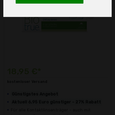
18,95 €*
kostenloser
Versand
Günstigstes Angebot
Aktuell 6,95 Euro günstiger - 27% Rabatt
Für alle Kontaktlinsenträger - auch mit