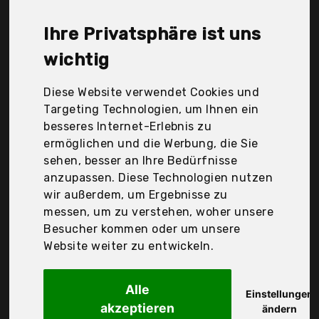
günstigen 45,65 €. Ein günstiges Tageslinsen
bedeutet nicht unbedingt, dass die Qualität oder
Ihre Privatsphäre ist uns
die Leistung schlechter ist. Vergleichen Sie in Ruhe
die Angebote in der Tabelle.
wichtig
Ihre Vorteile
Diese Website verwendet Cookies und
Targeting Technologien, um Ihnen ein
nur seriöse Anbieter
besseres Internet-Erlebnis zu
gewöhnlich noch am selben Tag versandfertig
ermöglichen und die Werbung, die Sie
30 Tage Rückgaberecht
sehen, besser an Ihre Bedürfnisse
anzupassen. Diese Technologien nutzen
wir außerdem, um Ergebnisse zu
Bausch + Lomb
messen, um zu verstehen, woher unsere
Biotrue Oneday
Besucher kommen oder um unsere
Website weiter zu entwickeln.
Alle
Einstellungen
akzeptieren
ändern