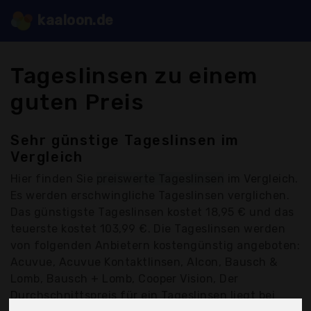
kaaloon.de
Tageslinsen zu einem
guten Preis
Sehr günstige Tageslinsen im
Vergleich
Hier finden Sie
preiswerte Tageslinsen
im Vergleich.
Es werden erschwingliche Tageslinsen verglichen.
Das günstigste Tageslinsen kostet 18,95 € und das
teuerste kostet 103,99 €. Die Tageslinsen werden
von folgenden Anbietern kostengünstig angeboten:
Acuvue, Acuvue Kontaktlinsen, Alcon, Bausch &
Lomb, Bausch + Lomb, Cooper Vision, Der
Durchschnittspreis für ein Tageslinsen liegt bei