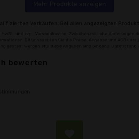
Mehr Produkte anzeigen
lifizierten Verkäufen. Bei allen angezeigten Produkt
ve MwSt. und zzgl. Versandkosten. Zwischenzeitliche Änderungen d
formationen. Bitte beachten Sie die Preise, Angaben und AGBs der 
gung gestellt werden. Nur diese Angaben sind bindend! Datenstand 
ich bewerten
stimmungen
favorite