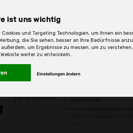
sandfertig
e ist uns wichtig
 Cookies und Targeting Technologien, um Ihnen ein bess
Preis
Beschre
Werbung, die Sie sehen, besser an Ihre Bedürfnisse anz
r außerdem, um Ergebnisse zu messen, um zu verstehen
Günstigstes Angebot
ebsite weiter zu entwickeln.
PLURAL DESIGN: Profitier
großen Auswahl an Design
ren
Einstellungen ändern
Boden...
20,90 €*
LANGFRISTIG: Der hochwer
Spitzenflor ist äußerst ro
zzgl. Versandkosten
Belastungen...
Fliesenteppiche sind aut
nicht miteinander verkle
des...