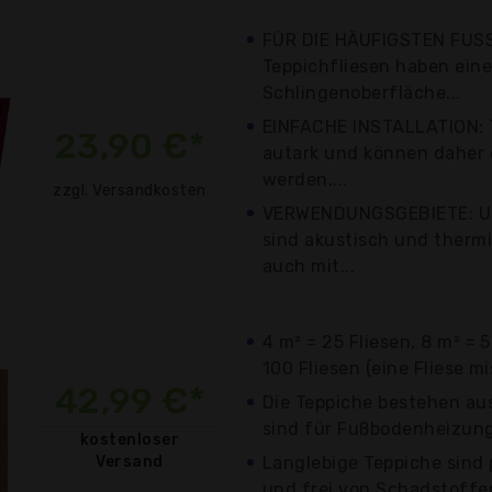
FÜR DIE HÄUFIGSTEN FUS
Teppichfliesen haben eine
Schlingenoberfläche...
EINFACHE INSTALLATION: 
23,90 €*
autark und können daher 
werden....
zzgl. Versandkosten
VERWENDUNGSGEBIETE: Un
sind akustisch und thermi
auch mit...
4 m² = 25 Fliesen, 8 m² = 
100 Fliesen (eine Fliese m
42,99 €*
Die Teppiche bestehen au
sind für Fußbodenheizung
kostenloser
Versand
Langlebige Teppiche sind 
und frei von Schadstoffe