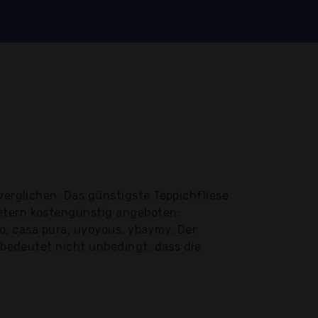
verglichen. Das günstigste Teppichfliese
ietern kostengünstig angeboten:
amo, casa pura, uyoyous, ybaymy, Der
e bedeutet nicht unbedingt, dass die