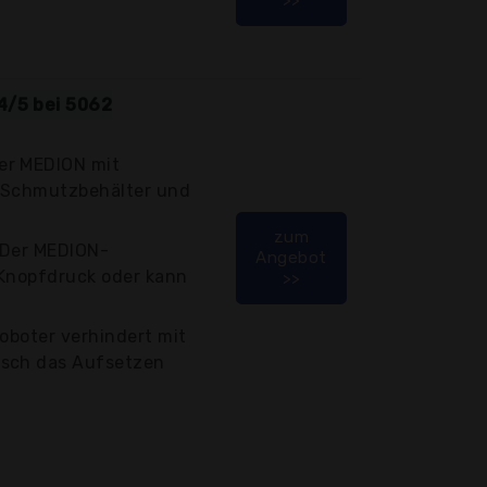
4/5 bei 5062
er MEDION mit
m Schmutzbehälter und
zum
 Der MEDION-
Angebot
 Knopfdruck oder kann
>>
roboter verhindert mit
isch das Aufsetzen