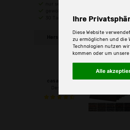
nur seriöse Anbieter
gewöhnlich noch am selben Tag ver
30 Tage Rückgaberecht
Ihre Privatsphär
Diese Website verwendet
Hersteller
Produkt
zu ermöglichen und die 
Technologien nutzen wi
kommen oder um unsere W
Alle akzeptie
casa pura
Design