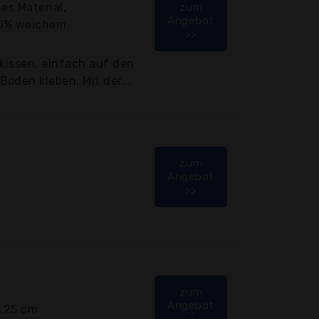
es Material,
zum
Angebot
00% weichem
>>
nkissen, einfach auf den
oden kleben. Mit der...
zum
Angebot
>>
zum
Angebot
0,25 cm
>>