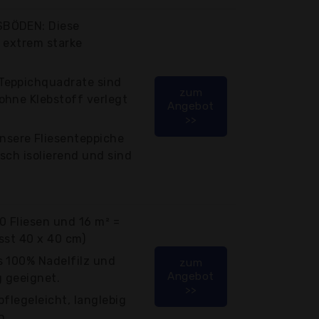
SBÖDEN: Diese
 extrem starke
Teppichquadrate sind
zum
ohne Klebstoff verlegt
Angebot
>>
sere Fliesenteppiche
sch isolierend und sind
50 Fliesen und 16 m² =
isst 40 x 40 cm)
s 100% Nadelfilz und
zum
Angebot
 geeignet.
>>
pflegeleicht, langlebig
n.