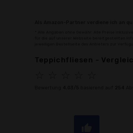
Als Amazon-Partner verdiene ich an qua
* Alle Angaben ohne Gewähr: Alle Preise inklusi
für die auf unserer Webseite bereitgestellten In
jeweiligen Bestellseite des Anbieters zur Verfü
Teppichfliesen - Vergle
☆
☆
☆
☆
☆
Bewertung
4.03/5
basierend auf
254
Ab
thumb_up