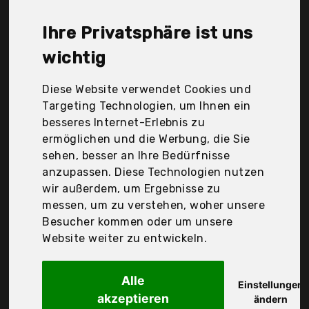
Mayer Barbecue, Mendler, Monster24, Nexos, Nexos
Trading, Relaxdays, TecTake GmbH, Yerd, acerto,
Ihre Privatsphäre ist uns
dobar, relaxdays, Der Durchschnittspreis für ein
Terrassenofen liegt bei günstigen 103,90 €. Ein
wichtig
günstiges Terrassenofen bedeutet nicht unbedingt,
dass die Qualität oder die Leistung schlechter ist.
Diese Website verwendet Cookies und
Vergleichen Sie in Ruhe die Angebote in der Tabelle.
Targeting Technologien, um Ihnen ein
besseres Internet-Erlebnis zu
Ihre Vorteile
ermöglichen und die Werbung, die Sie
sehen, besser an Ihre Bedürfnisse
nur seriöse Anbieter
anzupassen. Diese Technologien nutzen
gewöhnlich noch am selben Tag versandfertig
wir außerdem, um Ergebnisse zu
30 Tage Rückgaberecht
messen, um zu verstehen, woher unsere
Besucher kommen oder um unsere
Website weiter zu entwickeln.
Dokon
Terrassenofen
Alle
Einstellungen
akzeptieren
ändern