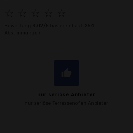
☆
☆
☆
☆
☆
Bewertung
4.02/5
basierend auf
254
Abstimmungen
thumb_up
nur seriöse Anbieter
nur seriöse Terrassenöfen Anbieter