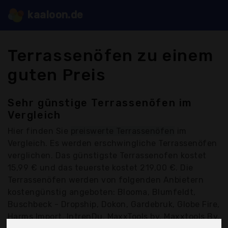
kaaloon.de
Terrassenöfen zu einem
guten Preis
Sehr günstige Terrassenöfen im
Vergleich
Hier finden Sie
preiswerte Terrassenöfen
im
Vergleich. Es werden erschwingliche Terrassenöfen
verglichen. Das günstigste Terrassenofen kostet
15,99 € und das teuerste kostet 219,00 €. Die
Terrassenöfen werden von folgenden Anbietern
kostengünstig angeboten: Blooma, Blumfeldt,
Buschbeck - Dropship, Dokon, Gardebruk, Globe Fire,
Harms Import, IntrenDu, MaxxTools bv, Maxxtools Bv,