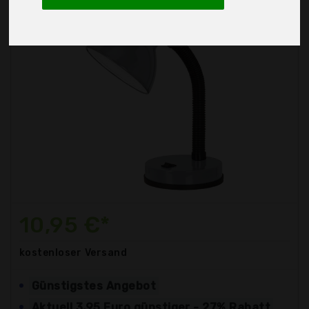
10,95 €*
kostenloser
Versand
Günstigstes Angebot
Aktuell 3,95 Euro günstiger - 27% Rabatt