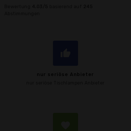
Bewertung
4.03/5
basierend auf
245
Abstimmungen
thumb_up
nur seriöse Anbieter
nur seriöse Tischlampen Anbieter
favorite