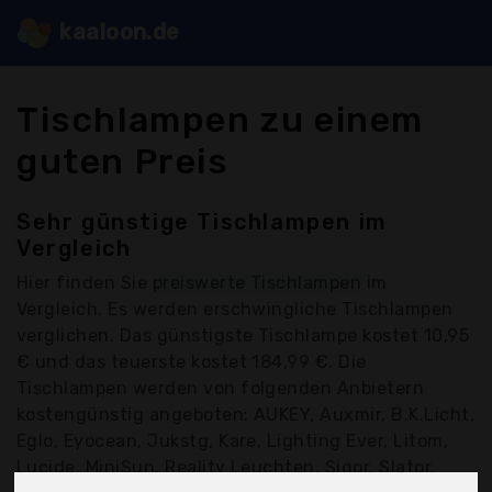
kaaloon.de
Tischlampen zu einem
guten Preis
Sehr günstige Tischlampen im
Vergleich
Hier finden Sie
preiswerte Tischlampen
im
Vergleich. Es werden erschwingliche Tischlampen
verglichen. Das günstigste Tischlampe kostet 10,95
€ und das teuerste kostet 184,99 €. Die
Tischlampen werden von folgenden Anbietern
kostengünstig angeboten: AUKEY, Auxmir, B.K.Licht,
Eglo, Eyocean, Jukstg, Kare, Lighting Ever, Litom,
Lucide, MiniSun, Reality Leuchten, Sigor, Slator,