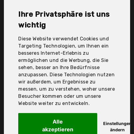
TaoTronics, Teckin, Topelek, Wofi Leuchten, mixigoo,
vitutech, weareok, Der Durchschnittspreis für ein
Ihre Privatsphäre ist uns
Tischlampe liegt bei günstigen 40,82 €. Ein
günstiges Tischlampe bedeutet nicht unbedingt,
wichtig
dass die Qualität oder die Leistung schlechter ist.
Vergleichen Sie in Ruhe die Angebote in der Tabelle.
Diese Website verwendet Cookies und
Targeting Technologien, um Ihnen ein
Ihre Vorteile
besseres Internet-Erlebnis zu
ermöglichen und die Werbung, die Sie
nur seriöse Anbieter
sehen, besser an Ihre Bedürfnisse
gewöhnlich noch am selben Tag versandfertig
anzupassen. Diese Technologien nutzen
30 Tage Rückgaberecht
wir außerdem, um Ergebnisse zu
messen, um zu verstehen, woher unsere
Besucher kommen oder um unsere
Eglo
Website weiter zu entwickeln.
Tischlampe Basic 1,
Alle
Einstellungen
akzeptieren
ändern