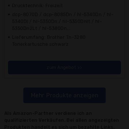
Drucktechnik: Freizeit
dcp-8070D / dcp-8085Dn / hl-5340Dn / hl-
5340Dl / hl-5350Dn / hl-5350Dnlt / hl-
5350Dn2Lt / hl-5380Dn...
Lieferumfang: Brother Tn-3280
Tonerkartusche schwarz
zum Angebot >>
Mehr Produkte anzeigen
Als Amazon-Partner verdiene ich an
qualifizierten Verkäufen. Bei allen angezeigten
Produkten handelt es sich um bezahlte Links.