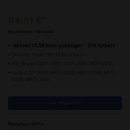
84,61 €*
kostenloser
Versand
Aktuell 17,38 Euro günstiger - 17% Rabatt
Brother-Toner TN-3230 schwarz
für Bruder DCP-J125, DCP-J140, DCP-J315
auch DCP-J515, MFC-J220, MFC-J265, MFC-
J410, MFC-J415
zum Angebot >>
Religious Gifts