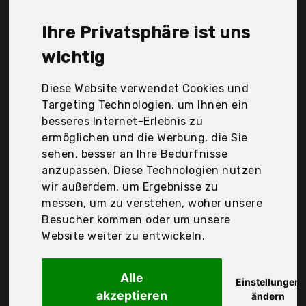
Creative Party, Eby, Golofea, Gpc Image for Brother
Tn-241 Bk Tn-245 Tn-242 Tn-246, Greensky, Hp,
Ihre Privatsphäre ist uns
Ink-Jello, Logic-Seek, kein Kyocera Original,
Mycartridge, OfficeWorld, Religious Gifts, Starover-
wichtig
Non-Original Hp, Starover-Not Hp Original, True
Image Kompatibel Tonerpatrone für HP CF400X
Diese Website verwendet Cookies und
CF401X CF402X CF403X, Victorstar, Youtop, ejet für
Targeting Technologien, um Ihnen ein
Hp 44A Toner, Der Durchschnittspreis für ein
besseres Internet-Erlebnis zu
Tonerpatronen liegt bei günstigen 55,84 €. Ein
ermöglichen und die Werbung, die Sie
günstiges Tonerpatronen bedeutet nicht
sehen, besser an Ihre Bedürfnisse
unbedingt, dass die Qualität oder die Leistung
anzupassen. Diese Technologien nutzen
schlechter ist. Vergleichen Sie in Ruhe die
wir außerdem, um Ergebnisse zu
Angebote in der Tabelle.
messen, um zu verstehen, woher unsere
Besucher kommen oder um unsere
Ihre Vorteile
Website weiter zu entwickeln.
nur seriöse Anbieter
gewöhnlich noch am selben Tag versandfertig
Alle
Einstellungen
30 Tage Rückgaberecht
akzeptieren
ändern