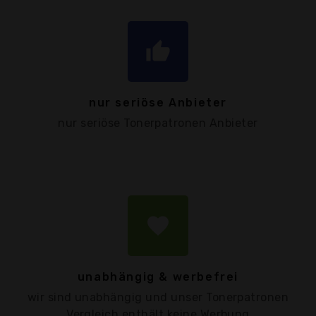
thumb_up
nur seriöse Anbieter
nur seriöse Tonerpatronen Anbieter
favorite
unabhängig & werbefrei
wir sind unabhängig und unser Tonerpatronen
Vergleich enthält keine Werbung