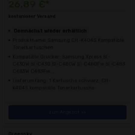
26,89 €*
kostenloser
Versand
Demnächst wieder erhältlich
Produktname: Samsung Clt-K404S Kompatible
Tonerkartuschen
Kompatible Drucker: Samsung Xpress Sl-
C430W Sl-C430 Sl-C480W Sl-C480Fw Sl-C483
C483W C483Fw...
Lieferumfang: 1 Kartusche schwarz, Clt-
K404S kompatible Tonerkartusche
zum Angebot >>
Greensky