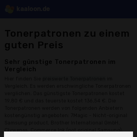
kaaloon.de
Tonerpatronen zu einem
guten Preis
Sehr günstige Tonerpatronen im
Vergleich
Hier finden Sie
preiswerte Tonerpatronen
im
Vergleich. Es werden erschwingliche Tonerpatronen
verglichen. Das günstigste Tonerpatronen kostet
19,80 € und das teuerste kostet 136,54 €. Die
Tonerpatronen werden von folgenden Anbietern
kostengünstig angeboten: 7Magic - Nicht-original
Samsung product, Brother International GmbH,
Clywenss, Commerce Ink (not original Samsung),