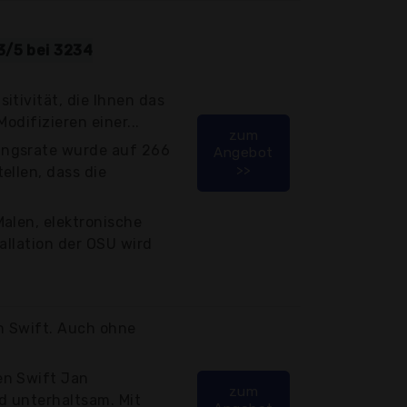
3/5 bei 3234
itivität, die Ihnen das
odifizieren einer...
zum
ngsrate wurde auf 266
Angebot
>>
ellen, dass die
alen, elektronische
allation der OSU wird
n Swift. Auch ohne
en Swift Jan
zum
 unterhaltsam. Mit