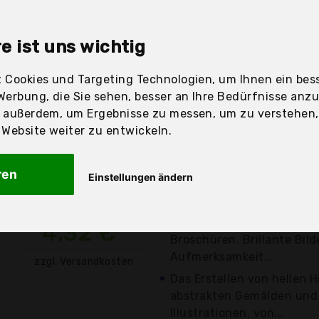
e ist uns wichtig
sandfertig
 Cookies und Targeting Technologien, um Ihnen ein bess
Werbung, die Sie sehen, besser an Ihre Bedürfnisse anz
r außerdem, um Ergebnisse zu messen, um zu verstehen
Preis
Beschre
ebsite weiter zu entwickeln.
Günstigstes Angebot
ren
Einstellungen ändern
Verwandeln Sie Ihre Bilder
Neonbilder!
Entwerfen Sie Ihr Firmenl
4,32 €*
Broschüren. Brillante Bild
Aufmerksamkeit...
zzgl. Versandkosten
Das Erstellen von hellen 
abstrakten Gemälden und
Illustrationen, von...