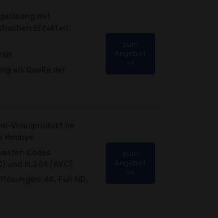
gslösung mit
stischen Effekten,
zum
Angebot
ren
>>
ng als Quelle der
m-Videoprodukt im
en Hobbys
uesten Codes
zum
Angebot
C) und H.264 (AVC)
>>
flösungen: 4K, Full HD,