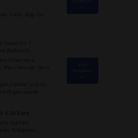
Angebot
>>
euen Video-App für
a-Suite mit 7
e Zeitlimit)
ero Video Nero
zum
, Nero Recode, Nero
Angebot
>>
igen Format und ihr
hre Organisation
b 0,00 Euro
lle digitale
eren, Freigeben,