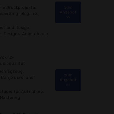
lle Druckprojekte:
zum
Angebot
arbeitung, elegante
>>
nst und Design:
n, Designs, Animationen
/96kHz-
udioqualität
(Schlagzeug,
zum
, Banjo usw.) und
Angebot
>>
studio für Aufnahme,
 Mastering