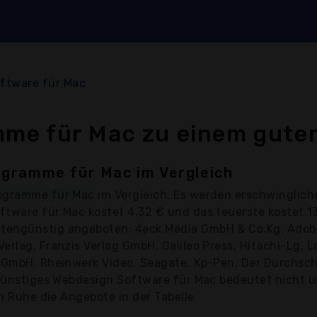
ftware für Mac
me für Mac zu einem guten
gramme für Mac im Vergleich
ogramme für Mac
im Vergleich. Es werden erschwingli
ftware für Mac kostet 4,32 € und das teuerste kostet 
stengünstig angeboten: 4eck Media GmbH & Co.Kg, Ado
erlag, Franzis Verlag GmbH, Galileo Press, Hitachi-Lg, L
g GmbH, Rheinwerk Video, Seagate, Xp-Pen, Der Durchsch
 günstiges Webdesign Software für Mac bedeutet nicht un
in Ruhe die Angebote in der Tabelle.