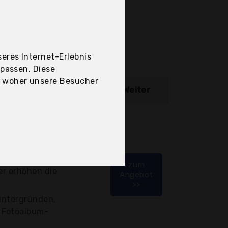
eres Internet-Erlebnis
upassen. Diese
, woher unsere Besucher
ibung
Weiter
 in schöne, helle
ogo, Plakate und
zum
er erhöhen die
Angebot
>>
Hintergründen,
 Fotoalbum-