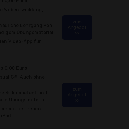
b 0,00 Euro
die Webentwicklung,
zum
hauliche Lehrgang von
Angebot
ändigem Übungsmaterial
>>
euen Video-App für
b 0,00 Euro
Visual C#. Auch ohne
zum
oneck: kompetent und
Angebot
chem Übungsmaterial
>>
ilme mit der neuen
 iPad