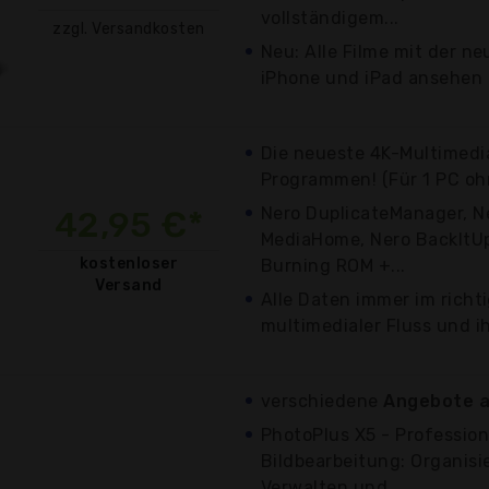
vollständigem...
zzgl. Versandkosten
Neu: Alle Filme mit der n
iPhone und iPad ansehen
Die neueste 4K-Multimedi
Programmen! (Für 1 PC ohn
Nero DuplicateManager, N
42,95 €*
MediaHome, Nero BackItUp
kostenloser
Burning ROM +...
Versand
Alle Daten immer im richt
multimedialer Fluss und i
verschiedene
Angebote a
PhotoPlus X5 - Professione
Bildbearbeitung: Organisi
Verwalten und...