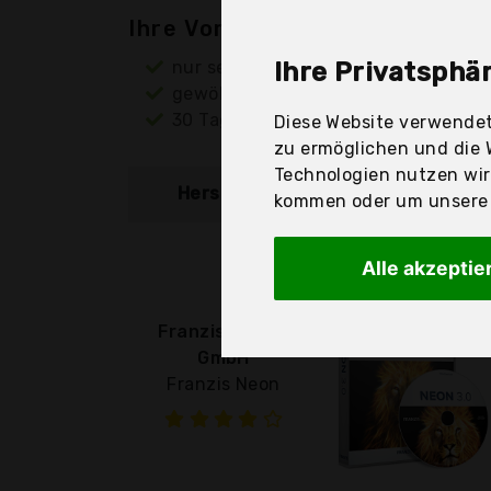
Ihre Vorteile
nur seriöse Anbieter
Ihre Privatsphär
gewöhnlich noch am selben Tag ver
30 Tage Rückgaberecht
Diese Website verwendet
zu ermöglichen und die 
Technologien nutzen wi
Hersteller
Produkt
kommen oder um unsere W
Alle akzeptie
Franzis Verlag
GmbH
Franzis Neon