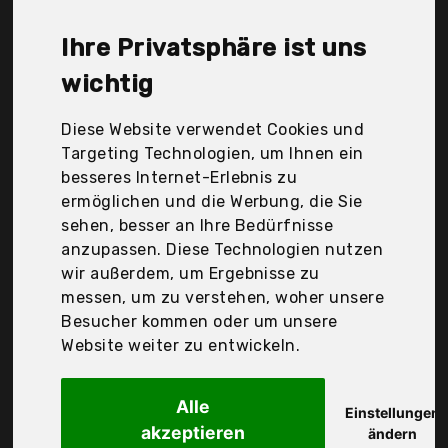
Gear, Spro, Zite, foolsGold, g8ds®, wongbey, Der
Durchschnittspreis für ein Angeltasche liegt bei
Ihre Privatsphäre ist uns
günstigen 39,76 €. Ein günstiges Angeltasche
bedeutet nicht unbedingt, dass die Qualität oder
wichtig
die Leistung schlechter ist. Vergleichen Sie in Ruhe
die Angebote in der Tabelle.
Diese Website verwendet Cookies und
Targeting Technologien, um Ihnen ein
Ihre Vorteile
besseres Internet-Erlebnis zu
ermöglichen und die Werbung, die Sie
nur seriöse Anbieter
sehen, besser an Ihre Bedürfnisse
gewöhnlich noch am selben Tag versandfertig
anzupassen. Diese Technologien nutzen
30 Tage Rückgaberecht
wir außerdem, um Ergebnisse zu
messen, um zu verstehen, woher unsere
Besucher kommen oder um unsere
Lixa-da
Website weiter zu entwickeln.
1,2 Mt Angeln
Alle
Einstellungen
akzeptieren
ändern