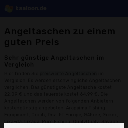
kaaloon.de
Angeltaschen zu einem
guten Preis
Sehr günstige Angeltaschen im
Vergleich
Hier finden Sie
preiswerte Angeltaschen
im
Vergleich. Es werden erschwingliche Angeltaschen
verglichen. Das günstigste Angeltasche kostet
22,09 € und das teuerste kostet 64,99 €. Die
Angeltaschen werden von folgenden Anbietern
kostengünstig angeboten: Arapaima Fishing
Equipment, Croch, Dna, Ff Europe, G4Free, Gonex,
Lixa-da, Lixada, Pure Fishing, QualyQualy, Savage