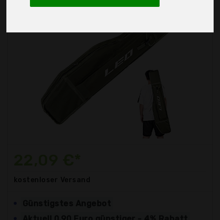
22,09 €*
kostenloser
Versand
Günstigstes Angebot
Aktuell 0,90 Euro günstiger - 4% Rabatt