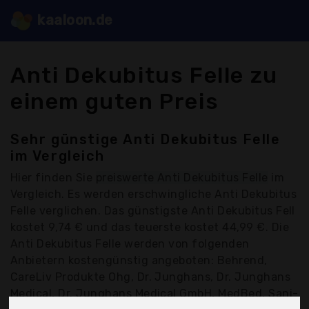
kaaloon.de
Anti Dekubitus Felle zu
einem guten Preis
Sehr günstige Anti Dekubitus Felle
im Vergleich
Hier finden Sie
preiswerte Anti Dekubitus Felle
im
Vergleich. Es werden erschwingliche Anti Dekubitus
Felle verglichen. Das günstigste Anti Dekubitus Fell
kostet 9,74 € und das teuerste kostet 44,99 €. Die
Anti Dekubitus Felle werden von folgenden
Anbietern kostengünstig angeboten: Behrend,
CareLiv Produkte Ohg, Dr. Junghans, Dr. Junghans
Medical, Dr. Junghans Medical GmbH, MedBed, Sani-