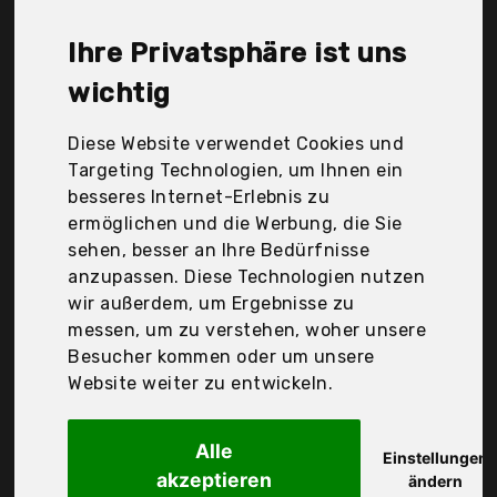
Alt, Saniversum Ug, Willy Behrend GmbH, Der
Durchschnittspreis für ein Anti Dekubitus Fell liegt
Ihre Privatsphäre ist uns
bei günstigen 23,04 €. Ein günstiges Anti
Dekubitus Fell bedeutet nicht unbedingt, dass die
wichtig
Qualität oder die Leistung schlechter ist.
Vergleichen Sie in Ruhe die Angebote in der Tabelle.
Diese Website verwendet Cookies und
Targeting Technologien, um Ihnen ein
Ihre Vorteile
besseres Internet-Erlebnis zu
ermöglichen und die Werbung, die Sie
nur seriöse Anbieter
sehen, besser an Ihre Bedürfnisse
gewöhnlich noch am selben Tag versandfertig
anzupassen. Diese Technologien nutzen
30 Tage Rückgaberecht
wir außerdem, um Ergebnisse zu
messen, um zu verstehen, woher unsere
Besucher kommen oder um unsere
Dr. Junghans Medical GmbH
Website weiter zu entwickeln.
Anti-Dekubitus Fell
Alle
Einstellungen
akzeptieren
ändern