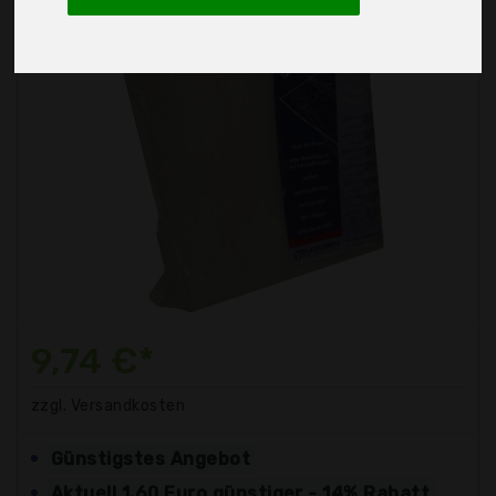
9,74 €*
zzgl. Versandkosten
Günstigstes Angebot
Aktuell 1,60 Euro günstiger - 14% Rabatt